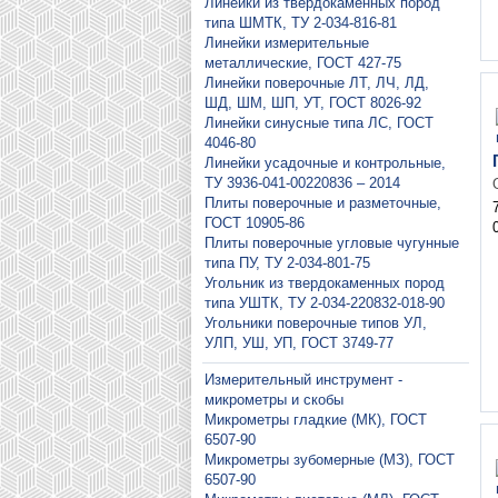
Линейки из твердокаменных пород
типа ШМТК, ТУ 2-034-816-81
Линейки измерительные
металлические, ГОСТ 427-75
Линейки поверочные ЛТ, ЛЧ, ЛД,
ШД, ШМ, ШП, УТ, ГОСТ 8026-92
Линейки синусные типа ЛС, ГОСТ
4046-80
Линейки усадочные и контрольные,
ТУ 3936-041-00220836 – 2014
Плиты поверочные и разметочные,
ГОСТ 10905-86
Плиты поверочные угловые чугунные
типа ПУ, ТУ 2-034-801-75
Угольник из твердокаменных пород
типа УШТК, ТУ 2-034-220832-018-90
Угольники поверочные типов УЛ,
УЛП, УШ, УП, ГОСТ 3749-77
Измерительный инструмент -
микрометры и скобы
Микрометры гладкие (МК), ГОСТ
6507-90
Микрометры зубомерные (МЗ), ГОСТ
6507-90