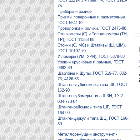
ГОСТ 1121-75 и типа ПИ, ГОСТ 2923-
75
Приборы и разное
Призмы поверочные и разметочные,
ГОСТ 5641-82
Проволочки и ролики, ГОСТ 2475-88
Стенкомеры (С) и Толщиномеры (ТН,
ТР), ГОСТ 11358-89
Стойки (С, МС) и Штативы (Ш, ШМ),
ГОСТ 10197-70
Угломеры (УМ, УРИ), ГОСТ 5378-88
Уровни брусковые и рамные, ГОСТ
9392-89
Шаблоны и Щупы, ГОСТ 519-77, 882-
75, 4126-66
Штангенглубиномеры типа ШГ, ГОСТ
162-90
Штангензубомеры типа ШЗН, ТУ 2-
034-773-84
Штангенрейсмасы типа ШР, ГОСТ
164-90
Штангенциркули типа ШЦ, ГОСТ 166-
89
Металлорежущий инструмент -
долбяки, зубострогальные резцы