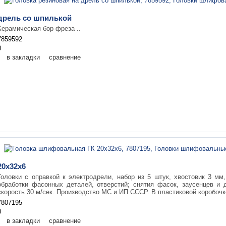
дрель со шпилькой
Керамическая бор-фреза ..
7859592
0
в закладки
сравнение
20х32х6
Головки с оправкой к электродрели, набор из 5 штук, хвостовик 3 м
обработки фасонных деталей, отверстий; снятия фасок, заусенцев и 
скорость 30 м/сек. Производство МС и ИП СССР. В пластиковой коробочке
7807195
0
в закладки
сравнение