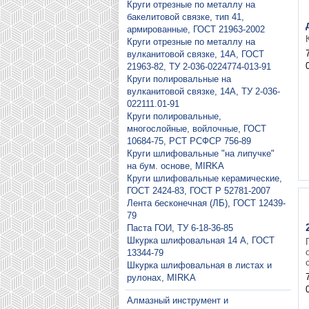
Круги отрезные по металлу на
бакелитовой связке, тип 41,
армированные, ГОСТ 21963-2002
Круги отрезные по металлу на
вулканитовой связке, 14А, ГОСТ
21963-82, ТУ 2-036-0224774-013-91
Круги полировальные на
вулканитовой связке, 14А, ТУ 2-036-
022111.01-91
Круги полировальные,
многослойные, войлочные, ГОСТ
10684-75, РСТ РСФСР 756-89
Круги шлифовальные "на липучке"
на бум. основе, MIRKA
Круги шлифовальные керамические,
ГОСТ 2424-83, ГОСТ P 52781-2007
Лента бесконечная (ЛБ), ГОСТ 12439-
79
Паста ГОИ, ТУ 6-18-36-85
Шкурка шлифовальная 14 А, ГОСТ
13344-79
Шкурка шлифовальная в листах и
рулонах, MIRKA
Алмазный инструмент и