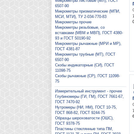
Микрометры листовые (МЛ), ГОСТ
6507-90
Микрометры призматические (МПИ,
МСИ, МТИ), ТУ 2-034-770-83
Микрометры прочие
Микрометры резьбовые, со
вставками (МВМ и МВП), ГОСТ 4380-
93 и ГОСТ 50190-92
Микрометры рычажные (МРИ и МР),
ГОСТ 4381-87
Микрометры трубные (МТ), ГОСТ
6507-90
Скобы индикаторные (СИ), ГОСТ
11098-75
Скобы рычажные (СР), ГОСТ 11098-
75
Измерительный инструмент - прочее
Глубиномеры (ГИ, ГМ), ГОСТ 7661-67,
ГОСТ 7470-92
Нутромеры (НИ, НМ), ГОСТ 10-75,
ГОСТ 868-82, ГОСТ 9244-75
Образцы шероховатости (ОШС),
ГОСТ 9378-75
Пластины стеклянные типа ПМ,