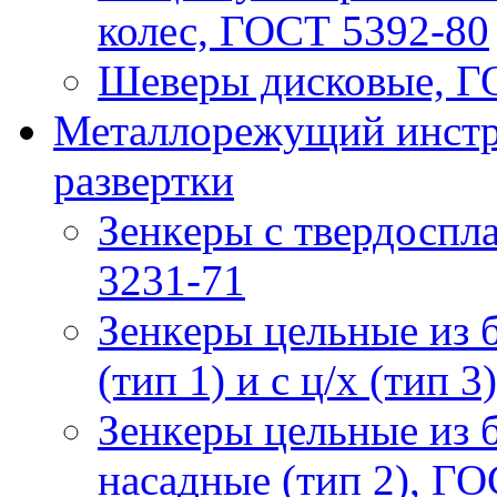
колес, ГОСТ 5392-80
Шеверы дисковые, Г
Металлорежущий инстру
развертки
Зeнкeры с твердосп
3231-71
Зeнкeры цельные из 
(тип 1) и с ц/х (тип 
Зeнкeры цельные из 
насадные (тип 2), Г