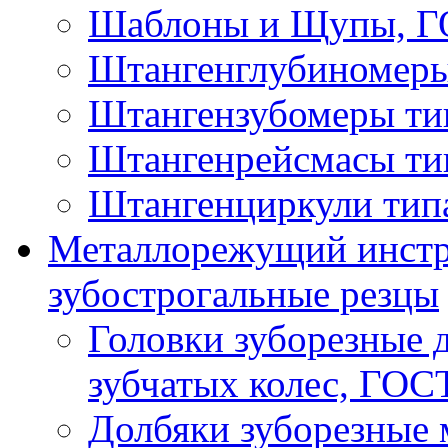
Шаблоны и Щупы, ГО
Штангенглубиномеры
Штангензубомеры ти
Штангенрейсмасы ти
Штангенциркули тип
Металлорежущий инстру
зубострогальные резцы
Головки зуборезные 
зубчатых колес, ГОС
Долбяки зуборезные