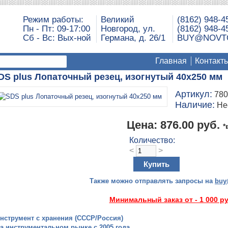
Режим работы:
Великий
(8162) 948-4
Пн - Пт: 09-17:00
Новгород, ул.
(8162) 948-4
Сб - Вс: Вых-ной
Германа, д. 26/1
BUY@NOVT
Главная
Контакт
DS plus Лопаточный резец, изогнутый 40х250 мм
Артикул:
780
Наличие:
Не
Цена:
876.00 руб.
*
Количество:
<
>
Также можно отправлять запросы на
buy
​Минимальный заказ от - 1 000 р
инструмент с хранения (СССР/Россия)
на инструментальном рынке с 2005 года