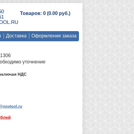
50
Товаров: 0 (0.00 руб.)
51
OOL.RU
ы
Доставка
Оформление заказа
1306
обходимо уточнение
включая НДС
@novtool.ru
ублей