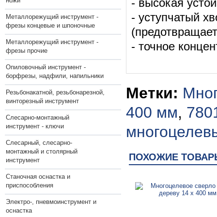
ножи
- высокая устой
- уступчатый х
Металлорежущий инструмент -
фрезы концевые и шпоночные
(предотвращает
Металлорежущий инструмент -
- точное конце
фрезы прочие
Опиловочный инструмент -
борфрезы, надфили, напильники
Метки:
Мног
Резьбонакатной, резьбонарезной,
винторезный инструмент
400 мм
,
780
Слесарно-монтажный
инструмент - ключи
многоцелев
Слесарный, слесарно-
монтажный и столярный
ПОХОЖИЕ ТОВАР
инструмент
Станочная оснастка и
приспособления
Электро-, пневмоинструмент и
оснастка