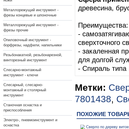
ножи
древесина, бру
Металлорежущий инструмент -
фрезы концевые и шпоночные
Преимущества:
Металлорежущий инструмент -
фрезы прочие
- самозатягив
Опиловочный инструмент -
сверхточного с
борфрезы, надфили, напильники
- закаленная п
Резьбонакатной, резьбонарезной,
для долгой слу
винторезный инструмент
- Спираль типа
Слесарно-монтажный
инструмент - ключи
Метки:
Свер
Слесарный, слесарно-
монтажный и столярный
инструмент
7801438
,
Св
Станочная оснастка и
приспособления
ПОХОЖИЕ ТОВАР
Электро-, пневмоинструмент и
оснастка