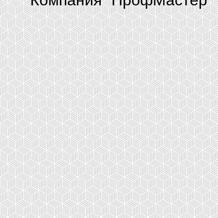
Компания "ПрофМастер" 