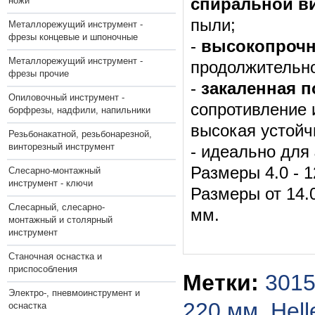
ножи
спиральной в
пыли;
Металлорежущий инструмент -
фрезы концевые и шпоночные
-
высокопрочн
Металлорежущий инструмент -
продолжительно
фрезы прочие
-
закаленная п
Опиловочный инструмент -
сопротивление 
борфрезы, надфили, напильники
высокая устойч
Резьбонакатной, резьбонарезной,
винторезный инструмент
- идеально для
Размеры 4.0 - 
Слесарно-монтажный
инструмент - ключи
Размеры от 14.
Слесарный, слесарно-
мм.
монтажный и столярный
инструмент
Станочная оснастка и
приспособления
Метки:
3015
Электро-, пневмоинструмент и
220 мм
,
Hell
оснастка