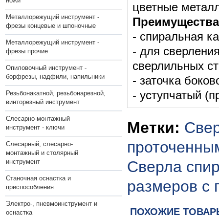
ножи
цветные металл
Металлорежущий инструмент -
Преимущества
фрезы концевые и шпоночные
- спиральная к
Металлорежущий инструмент -
- для сверлени
фрезы прочие
сверлильных ст
Опиловочный инструмент -
борфрезы, надфили, напильники
- заточка боков
- уступчатый (п
Резьбонакатной, резьбонарезной,
винторезный инструмент
Слесарно-монтажный
Метки:
Свер
инструмент - ключи
проточенным
Слесарный, слесарно-
монтажный и столярный
инструмент
Сверла спи
Станочная оснастка и
размеров с 
приспособления
Электро-, пневмоинструмент и
ПОХОЖИЕ ТОВАР
оснастка