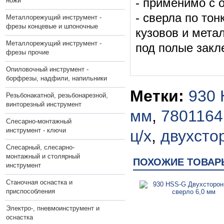
ножи
- применимо с 
- сверла по то
Металлорежущий инструмент -
фрезы концевые и шпоночные
кузовов и мета
Металлорежущий инструмент -
под полые закл
фрезы прочие
Опиловочный инструмент -
борфрезы, надфили, напильники
Метки:
930 
Резьбонакатной, резьбонарезной,
винторезный инструмент
мм
,
7801164
Слесарно-монтажный
инструмент - ключи
ц/х
,
двухсто
Слесарный, слесарно-
монтажный и столярный
ПОХОЖИЕ ТОВАР
инструмент
Станочная оснастка и
приспособления
Электро-, пневмоинструмент и
оснастка