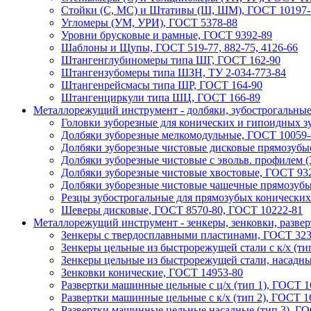
Стойки (С, МС) и Штативы (Ш, ШМ), ГОСТ 10197-
Угломеры (УМ, УРИ), ГОСТ 5378-88
Уровни брусковые и рамные, ГОСТ 9392-89
Шаблоны и Щупы, ГОСТ 519-77, 882-75, 4126-66
Штангенглубиномеры типа ШГ, ГОСТ 162-90
Штангензубомеры типа ШЗН, ТУ 2-034-773-84
Штангенрейсмасы типа ШР, ГОСТ 164-90
Штангенциркули типа ШЦ, ГОСТ 166-89
Металлорежущий инструмент - долбяки, зубострогальные
Головки зуборезные для конических и гипоидных з
Долбяки зуборезные мелкомодульные, ГОСТ 10059-
Долбяки зуборезные чистовые дисковые прямозубы
Долбяки зуборезные чистовые с эвольв. профилем (
Долбяки зуборезные чистовые хвостовые, ГОСТ 93
Долбяки зуборезные чистовые чашечные прямозубы
Резцы зубострогальные для прямозубых конических
Шеверы дисковые, ГОСТ 8570-80, ГОСТ 10222-81
Металлорежущий инструмент - зенкеры, зенковки, разве
Зeнкeры с твердосплавными пластинами, ГОСТ 323
Зeнкeры цельные из быстрорежущей стали с к/х (тип 
Зeнкeры цельные из быстрорежущей стали, насадны
Зенковки конические, ГОСТ 14953-80
Рaзвeртки мaшинныe цельные с ц/х (тип 1), ГОСТ 1
Рaзвeртки мaшинные цельные с к/х (тип 2), ГОСТ 16
Рaзвeртки машинные цельные насадные (тип 3), ГОС