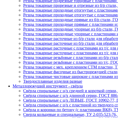
Резцы токарные подрезные торцовые с пластинами и
Резцы токарные прорезные и отрезные из б/р стали
Резцы токарные проходные отогнутые с пластинами
Резцы токарные проходные отогнутые с пластинами
Резцы токарные проходные прямые из б/р стали, Г
Резцы токарные проходные прямые с пластинами из
Резцы токарные проходные упорные из б/р стали, 
Резцы токарные проходные упорные с пластинами и
Резцы токарные расточные из б/р стали для обрабо
Резцы токарные расточные из б/р стали для обрабо
Резцы токарные расточные с пластинами из т/с для
Резцы токарные расточные с пластинами из т/с для
Резцы токарные резьбовые с пластинами из б/р ста
Резцы токарные резьбовые с пластинами из т/с, ГО
Резцы токарные с мех. креплением СТМ пластин, Т
Резцы токарные фасочные из быстрорежущей стали
Резцы токарные чистовые широкие с пластинами из
Твердосплавные изделия разные
Металлорежущий инструмент - свёрла
Свёрла спиральные с ц/х средней и короткой серии
Свёрла спиральные с ц/х длинной серии, ГОСТ 886-
Свёрла спиральные с ц/х ЛЕВЫЕ, ГОСТ 10902-77, 
Свёрла спиральные с ц/х с пластиной из твердого 
Свёрла и коронки по бетону (с пластинами ВК8), ТУ
Сверла кольцевые и специальные, ТУ 2-035-523-76,