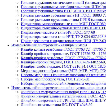
Головки пружинно-оптические типа П (оптикаторы
Головки пружинные малогабаритные типа ИПМ (ми
Головки пружинные типа ИГП, ИГПВ, ИГПГ (микрок
Головки рычажно-зубчатые типа ИГ, ГОСТ 18883-7
Головки рычажно-пружинные типа ИРПВ (миникато
Индикаторы многооборотные типа МИГ, ГОСТ 969
Индикаторы рычажно-зубчатые типа ИРБ и ИРТ, Г
Индикаторы часового типа ИЧ, ГОСТ 577-68
Индикаторы часового типа ИЧТ, ТУ 2-034-627,628-8
Принадлежности к индикаторам типа ПРИ, ТУ 2-03
Измерительный инструмент - калибры и меры
Калибр-кольца резьбовые, ГОСТ 17763-72---17766-7
Калибр-пробки контрольные, ГОСТ 17756-72---1776
Калибр-пробки резьбовые, ГОСТ 17756-72---17762-
Калибры-пробки гладкие, ГОСТ 14807-69-14827-69
Калибры-скобы гладкие, ГОСТ 2216-84, ГОСТ 1826
Меры твердости образцовые (МТБ, МТВ, МТР), ГО
Наборы мер длины концевых плоскопараллельных 
Наборы мер плоского угла, ГОСТ 2875-88
Наборы принадлежностей к концевым мерам длины
Измерительный инструмент - линейки, угольники, плиты
Линейки из твердокаменных пород типа ШМТК, ТУ
Линейки измерительные металлические, ГОСТ 427
Линейки поверочные ЛТ, ЛЧ, ЛД, ШД, ШМ, ШП, У
Линейки синусные типа ЛС, ГОСТ 4046-80