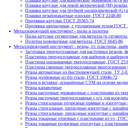
Плашки круглые для конической дюймовой (К) и ко
Плашки круглые для левой метрической (М) резьбы
Плашки круглые для трубной цилиндрической (G) р
Плашки резьбонакатные плоские, ГОСТ 2248-80
Протяжки круглые ГОСТ 20365-74
Протяжки шпоночные, с утолщенным телом ГОСТ 1
Металлорежущий инструмент - пилы и полотна
Пилы круглые сегментные для металла (и сегменты
Полотна ножовочные для металла, ГОСТ 6645-86
Металлорежущий инструмент - резцы, т/с пластины, шаб
Заготовки твердосплавные для расточных резцов, 
Пластинки твердосплавные для шаберов и шабероде
Пластины напаивaемые твердосплавные, ГОСТ 253
Пластины сменные твердосплавные многогранные 
Резцы автоматные из быстрорежущей стали, ТУ 2-0
Резцы долбежные из б/р стали, ГОСТ 10046-72
Резцы и вставки, оснащённые СТМ на основе модиф
Резцы канавочные
Резцы расточные державочные с пластинами из тве
Резцы расточные твердосплавные с ц/х для координ
Резцы строгальные подрезные прямые и изогнутые и
Резцы строгальные, проходные изогнутые с напайн
Резцы строгальные, проходные изогнутые с напайн
Резцы токарные отрезные с пластинами из т/с, ГОС
Резцы токарные подрезные отогнутые с пластинами 