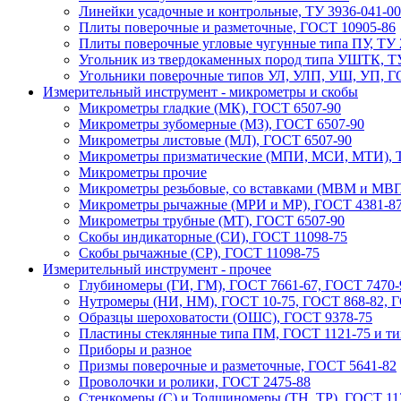
Линейки усадочные и контрольные, ТУ 3936-041-00
Плиты поверочные и разметочные, ГОСТ 10905-86
Плиты поверочные угловые чугунные типа ПУ, ТУ 
Угольник из твердокаменных пород типа УШТК, ТУ
Угольники поверочные типов УЛ, УЛП, УШ, УП, Г
Измерительный инструмент - микрометры и скобы
Микрометры гладкие (МК), ГОСТ 6507-90
Микрометры зубомерные (МЗ), ГОСТ 6507-90
Микрометры листовые (МЛ), ГОСТ 6507-90
Микрометры призматические (МПИ, МСИ, МТИ), Т
Микрометры прочие
Микрометры резьбовые, со вставками (МВМ и МВП
Микрометры рычажные (МРИ и МР), ГОСТ 4381-8
Микрометры трубные (МТ), ГОСТ 6507-90
Скобы индикаторные (СИ), ГОСТ 11098-75
Скобы рычажные (СР), ГОСТ 11098-75
Измерительный инструмент - прочее
Глубиномеры (ГИ, ГМ), ГОСТ 7661-67, ГОСТ 7470-
Нутромеры (НИ, НМ), ГОСТ 10-75, ГОСТ 868-82, 
Образцы шероховатости (ОШС), ГОСТ 9378-75
Пластины стеклянные типа ПМ, ГОСТ 1121-75 и т
Приборы и разное
Призмы поверочные и разметочные, ГОСТ 5641-82
Проволочки и ролики, ГОСТ 2475-88
Стенкомеры (С) и Толщиномеры (ТН, ТР), ГОСТ 11