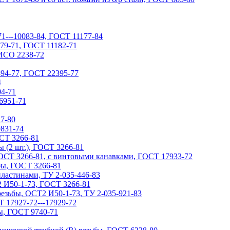
71---10083-84, ГОСТ 11177-84
79-71, ГОСТ 11182-71
ИСО 2238-72
94-77, ГОСТ 22395-77
4
4-71
6951-71
7-80
9831-74
ОСТ 3266-81
ы (2 шт.), ГОСТ 3266-81
ГОСТ 3266-81, с винтовыми канавками, ГОСТ 17933-72
бы, ГОСТ 3266-81
ластинами, ТУ 2-035-446-83
 И50-1-73, ГОСТ 3266-81
езьбы, ОСТ2 И50-1-73, ТУ 2-035-921-83
 17927-72---17929-72
ы, ГОСТ 9740-71