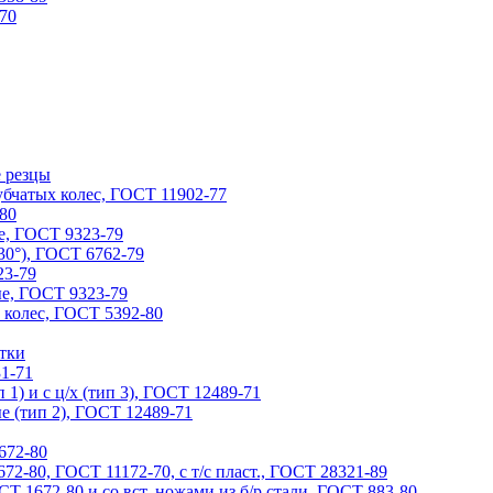
70
 резцы
убчатых колес, ГОСТ 11902-77
80
е, ГОСТ 9323-79
30°), ГОСТ 6762-79
23-79
е, ГОСТ 9323-79
 колес, ГОСТ 5392-80
ртки
1-71
1) и с ц/х (тип 3), ГОСТ 12489-71
е (тип 2), ГОСТ 12489-71
672-80
72-80, ГОСТ 11172-70, с т/с пласт., ГОСТ 28321-89
Т 1672-80 и со вст. ножами из б/р стали, ГОСТ 883-80