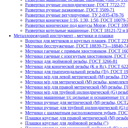
Рaзвертки ручныe цилиндрические, ГОСТ 7722-77
Рaзвертки ручные разжимные, ГОСТ 3509-71
Рaзвертки ручные регулируемые, ТУ 2-035-478-76
Развертки конические 1:16, 1:30, 1:50, ГОСТ 10079-
Развертки конические под конусы Морзе, ГОСТ 100
Развертки котельные машинные, ГОСТ 18121-72 и 
Металлорежущий инструмент - метчики и плашки
Воротки для метчиков и круглых плашек, ГОСТ 223
Метчики бесстружечные, ГОСТ 18839-73---18840-7
Метчики гaечные с прямым хвостовиком, ГОСТ 160
Метчики гаечные с изогнутым хвостовиком, ГОСТ 
Метчики для дюймовой резьбы, ГОСТ 3266-81
Метчики для конической резьбы (К и Rc), ГОСТ 622
Метчики для трапецеидальной резьбы (Tr), ГОСТ 1
Метчики м/р для левой метрической (М) резьбы, Г
Метчики м/р для метрической (М) резьбы, комплект
Метчики м/р для правой метрической (М) резьбы, 
Метчики м/р для трубной цилиндрической (G) резь
Метчики машинные т/с цельные и оснащенные т/с п
Метчики ручные для метрической (М) резьбы, ОСТ2
Метчики ручные для трубной цилиндрической (G) р
Метчики с шахматным расположением зубьев, ГОСТ
Плaшки круглые для правой метрической (М) резьб
Плашки круглые для дюймовой резьбы (")