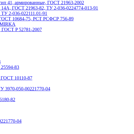
 тип 41, армированные, ГОСТ 21963-2002
, 14А, ГОСТ 21963-82, ТУ 2-036-0224774-013-91
 ТУ 2-036-022111.01-91
 ГОСТ 10684-75, РСТ РСФСР 756-89
, MIRKA
 ГОСТ P 52781-2007
8
 25594-83
 ГОСТ 10110-87
У 3970-050-00221770-04
6180-82
0221770-04