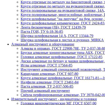
Круги отрезные по металлу на бакелитовой связке,
Круги отрезные по металлу на вулканитовой связке
Круги полировальные на вулканитовой связке, 14А,
Круги полировальные, многослойные, войлочные,
Круги шлифовальные "на липучке" на бум. основе
Круги шлифовальные керамические, ГОСТ 2424-83,
Лента бесконечная (ЛБ), ГОСТ 12439-79
Паста ГОИ, ТУ 6-18-36-85
Шкурка шлифовальная 14 А, ГОСТ 13344-79
Шкурка шлифовальная в листах и рулонах, MIRKA
Алмазный инструмент и оборудование
Алмазы в оправах, ГОСТ 22908-78Е, ТУ 2-037-38-8
Бруски алмазные хонинговальные типа АБХ, ГОСТ
Головки алмазные шлифовальные, ГОСТ 17122-85
Диски алмазные по бетону и чашки шлифовальные,
Иглы алмазные, ГОСТ 17564-85
Инструмент алмазный специальный ножовочный, Т
Карандаши алмазные, ГОСТ 607-80
Круги алмазные шлифовальные, ГОСТ 16171-81---1
Надфили алмазные, ГОСТ 23461-84
Паста алмазная, ТУ 2-037-506-85
Прочий алмазный инструмент
Свёрла перфорированные алмазные, ТУ 3970-042-0
Измерительный инструмент - индикаторы и головки
Головки микрометрические МГ, ГОСТ 6507-90