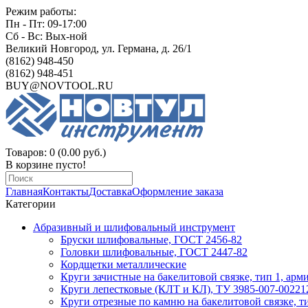
Режим работы:
Пн - Пт: 09-17:00
Сб - Вс: Вых-ной
Великий Новгород, ул. Германа, д. 26/1
(8162) 948-450
(8162) 948-451
BUY@NOVTOOL.RU
Товаров: 0 (0.00 руб.)
В корзине пусто!
Главная
Контакты
Доставка
Оформление заказа
Категории
Абразивный и шлифовальный инструмент
Бруски шлифовальные, ГОСТ 2456-82
Головки шлифовальные, ГОСТ 2447-82
Кордщетки металлические
Круги зачистные на бакелитовой связке, тип 1, ар
Круги лепестковые (КЛТ и КЛ), ТУ 3985-007-00221
Круги отрезные по камню на бакелитовой связке, 