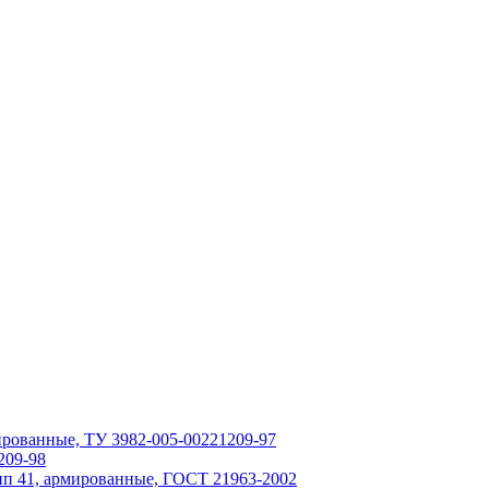
мированные, ТУ 3982-005-00221209-97
209-98
тип 41, армированные, ГОСТ 21963-2002