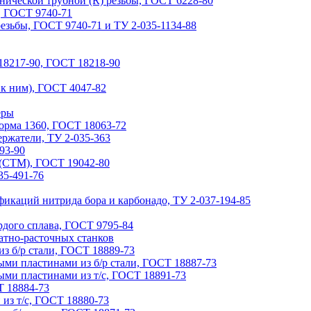
нической трубной (R) резьбы, ГОСТ 6228-80
, ГОСТ 9740-71
езьбы, ГОСТ 9740-71 и ТУ 2-035-1134-88
8217-90, ГОСТ 18218-90
 к ним), ГОСТ 4047-82
еры
форма 1360, ГОСТ 18063-72
ржатели, ТУ 2-035-363
93-90
(СТМ), ГОСТ 19042-80
35-491-76
икаций нитрида бора и карбонадо, ТУ 2-037-194-85
рдого сплава, ГОСТ 9795-84
атно-расточных станков
з б/р стали, ГОСТ 18889-73
ыми пластинами из б/р стали, ГОСТ 18887-73
ыми пластинами из т/с, ГОСТ 18891-73
Т 18884-73
из т/с, ГОСТ 18880-73