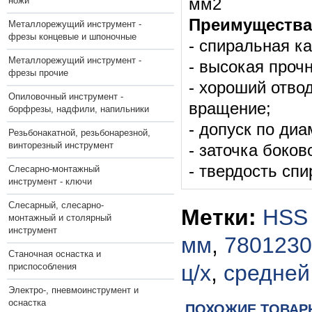
ножи
мм2
Преимущества
Металлорежущий инструмент -
фрезы концевые и шпоночные
- спиральная к
Металлорежущий инструмент -
- высокая проч
фрезы прочие
- хороший отво
Опиловочный инструмент -
вращение;
борфрезы, надфили, напильники
- допуск по диа
Резьбонакатной, резьбонарезной,
винторезный инструмент
- заточка боков
- твердость сп
Слесарно-монтажный
инструмент - ключи
Слесарный, слесарно-
Метки:
HSS 
монтажный и столярный
инструмент
мм
,
7801230
Станочная оснастка и
ц/х
,
средней
приспособления
Электро-, пневмоинструмент и
оснастка
ПОХОЖИЕ ТОВАР