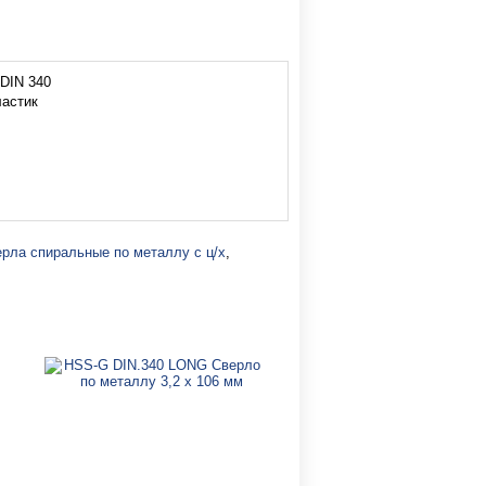
DIN 340
ластик
рла спиральные по металлу с ц/х
,