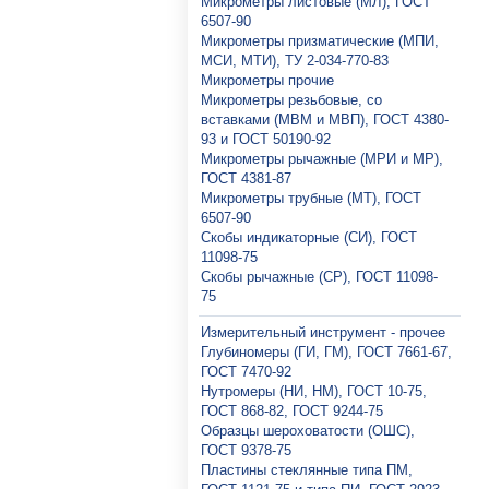
Микрометры листовые (МЛ), ГОСТ
6507-90
Микрометры призматические (МПИ,
МСИ, МТИ), ТУ 2-034-770-83
Микрометры прочие
Микрометры резьбовые, со
вставками (МВМ и МВП), ГОСТ 4380-
93 и ГОСТ 50190-92
Микрометры рычажные (МРИ и МР),
ГОСТ 4381-87
Микрометры трубные (МТ), ГОСТ
6507-90
Скобы индикаторные (СИ), ГОСТ
11098-75
Скобы рычажные (СР), ГОСТ 11098-
75
Измерительный инструмент - прочее
Глубиномеры (ГИ, ГМ), ГОСТ 7661-67,
ГОСТ 7470-92
Нутромеры (НИ, НМ), ГОСТ 10-75,
ГОСТ 868-82, ГОСТ 9244-75
Образцы шероховатости (ОШС),
ГОСТ 9378-75
Пластины стеклянные типа ПМ,