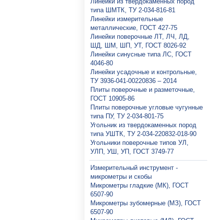
Линейки из твердокаменных пород
типа ШМТК, ТУ 2-034-816-81
Линейки измерительные
металлические, ГОСТ 427-75
Линейки поверочные ЛТ, ЛЧ, ЛД,
ШД, ШМ, ШП, УТ, ГОСТ 8026-92
Линейки синусные типа ЛС, ГОСТ
4046-80
Линейки усадочные и контрольные,
ТУ 3936-041-00220836 – 2014
Плиты поверочные и разметочные,
ГОСТ 10905-86
Плиты поверочные угловые чугунные
типа ПУ, ТУ 2-034-801-75
Угольник из твердокаменных пород
типа УШТК, ТУ 2-034-220832-018-90
Угольники поверочные типов УЛ,
УЛП, УШ, УП, ГОСТ 3749-77
Измерительный инструмент -
микрометры и скобы
Микрометры гладкие (МК), ГОСТ
6507-90
Микрометры зубомерные (МЗ), ГОСТ
6507-90