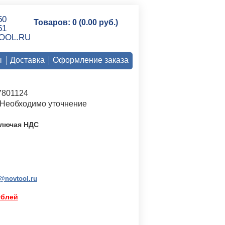
50
Товаров: 0 (0.00 руб.)
51
OOL.RU
ы
Доставка
Оформление заказа
801124
Необходимо уточнение
ключая НДС
@novtool.ru
ублей