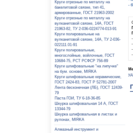
Круги отрезные по металлу на
- 
бакелитовой связке, тип 41,
армированные, ГОСТ 21963-2002
Круги отрезные по металлу на
вулканитовой связке, 14А, ГОСТ
21963-82, ТУ 2-036-0224774-013-91
Круги полировальные на
вулканитовой связке, 14А, ТУ 2-036-
022111.01-91
Круги полировальные,
многослойные, войлочные, ГОСТ
10684-75, РСТ РСФСР 756-89
Круги шлифовальные "на липучке"
Ме
на бум. основе, MIRKA
уд
Круги шлифовальные керамические,
ГОСТ 2424-83, ГОСТ P 52781-2007
Лента бесконечная (ЛБ), ГОСТ 12439-
79
Паста ГОИ, ТУ 6-18-36-85
Шкурка шлифовальная 14 А, ГОСТ
13344-79
Шкурка шлифовальная в листах и
рулонах, MIRKA
Алмазный инструмент и