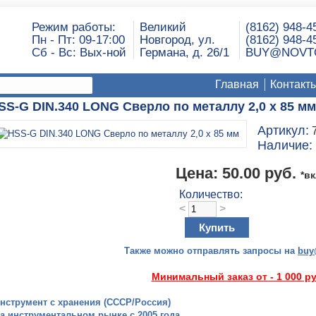
Режим работы:
Великий
(8162) 948-4
Пн - Пт: 09-17:00
Новгород, ул.
(8162) 948-4
Сб - Вс: Вых-ной
Германа, д. 26/1
BUY@NOVT
Главная
Контакт
SS-G DIN.340 LONG Сверло по металлу 2,0 х 85 мм
Артикул:
7
Наличие:
Цена:
50.00 руб.
*в
Количество:
<
>
Также можно отправлять запросы на
buy
​Минимальный заказ от - 1 000 р
инструмент с хранения (СССР/Россия)
на инструментальном рынке с 2005 года