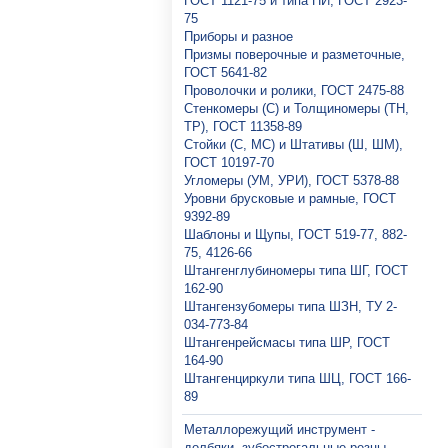
ГОСТ 1121-75 и типа ПИ, ГОСТ 2923-
75
Приборы и разное
Призмы поверочные и разметочные,
ГОСТ 5641-82
Проволочки и ролики, ГОСТ 2475-88
Стенкомеры (С) и Толщиномеры (ТН,
ТР), ГОСТ 11358-89
Стойки (С, МС) и Штативы (Ш, ШМ),
ГОСТ 10197-70
Угломеры (УМ, УРИ), ГОСТ 5378-88
Уровни брусковые и рамные, ГОСТ
9392-89
Шаблоны и Щупы, ГОСТ 519-77, 882-
75, 4126-66
Штангенглубиномеры типа ШГ, ГОСТ
162-90
Штангензубомеры типа ШЗН, ТУ 2-
034-773-84
Штангенрейсмасы типа ШР, ГОСТ
164-90
Штангенциркули типа ШЦ, ГОСТ 166-
89
Металлорежущий инструмент -
долбяки, зубострогальные резцы