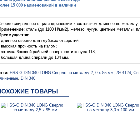
более 15 000 наименований в наличии
Сверло спиральное с цилиндрическим хвостовиком длинное по металлу, 
Применение:
сталь (до 1100 H/мм2), железо, чугун, цветные металлы, п
Преимущества:
- длинное сверло для глубоких отверстий;
- высокая прочность на излом;
- заточка боковой рабочей поверхности конуса 118';
- большая длина спирали до 134 мм.
тки:
HSS-G DIN.340 LONG Сверло по металлу 2
,
0 х 85 мм
,
7801124
,
Све
линенные
,
DIN 340
ПОХОЖИЕ ТОВАРЫ