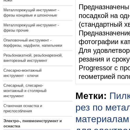
ножи
Предназначены 
Металлорежущий инструмент -
посадкой на од
фрезы концевые и шпоночные
(стандартный х
Металлорежущий инструмент -
фрезы прочие
Предназначение
Опиловочный инструмент -
фотографии ка
борфрезы, надфили, напильники
Для удовлетвор
Резьбонакатной, резьбонарезной,
резания и срок
винторезный инструмент
Progressor с п
Слесарно-монтажный
геометрией пол
инструмент - ключи
Слесарный, слесарно-
монтажный и столярный
Метки:
Пил
инструмент
рез по мета
Станочная оснастка и
приспособления
материалам
Электро-, пневмоинструмент и
оснастка