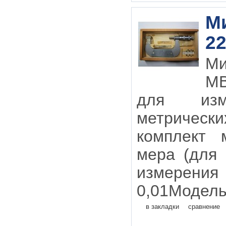
М
22
М
МВ
для изм
метрическ
комплект 
мера (для
измерения
0,01Модель
в закладки
сравнение