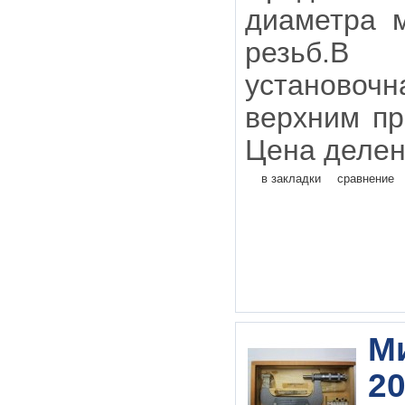
диаметра 
резьб.В 
установо
верхним п
Цена делен
в закладки
сравнение
М
20