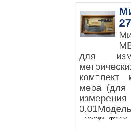
М
27
М
МВ
для изм
метрическ
комплект 
мера (для
измерения
0,01Модель
в закладки
сравнение