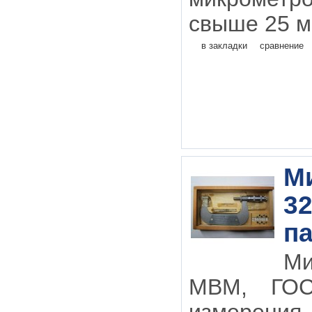
свыше 25 м
в закладки
сравнение
М
32
па
М
МВМ, ГОС