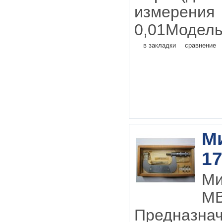
измерения
0,01Модель
в закладки
сравнение
М
17
М
М
Предназн