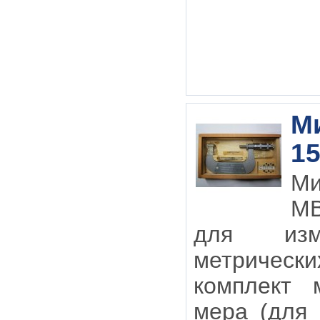
М
15
М
МВ
для изм
метрическ
комплект 
мера (для