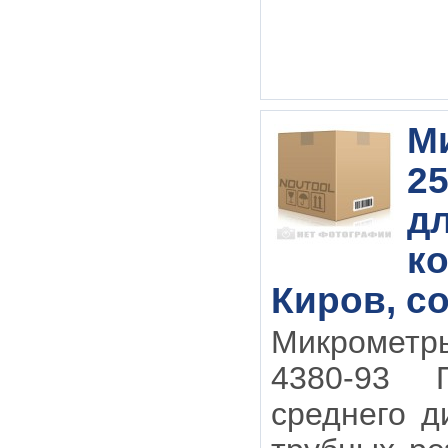
М
25
д
ко
Киров, с
Микрометр
4380-93 
среднего д