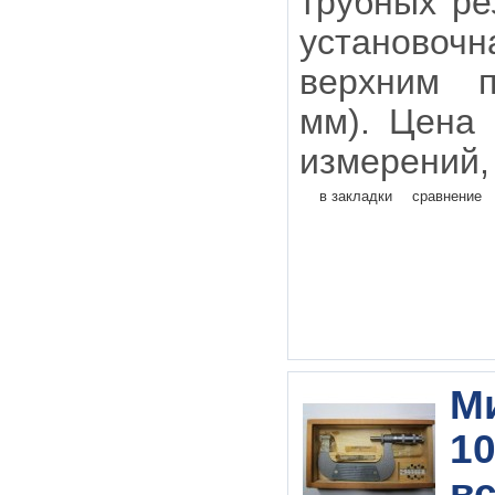
трубных ре
установо
верхним 
мм). Цена
измерений, 
в закладки
сравнение
М
10
в