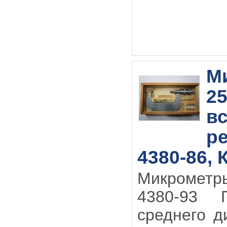
М
25
в
р
4380-86, 
Микрометр
4380-93 
среднего д