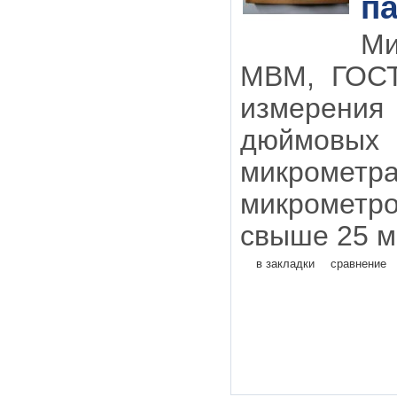
па
М
МВМ, ГОС
измерения
дюймовых
микрометр
микрометр
свыше 25 м
в закладки
сравнение