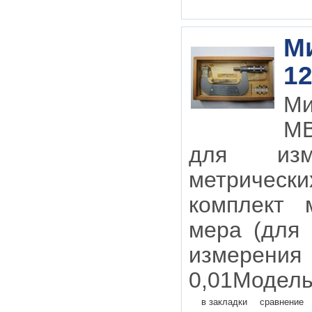
М
12
М
МВ
для изм
метрическ
комплект 
мера (для
измерения
0,01Модель
в закладки
сравнение