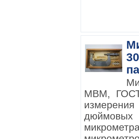
М
30
па
М
МВМ, ГОС
измерения
дюймовых
микрометр
микрометр