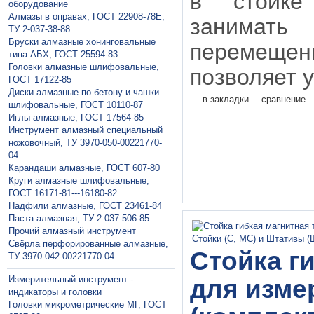
в стойке
оборудование
Алмазы в оправах, ГОСТ 22908-78Е,
занимать
ТУ 2-037-38-88
Бруски алмазные хонинговальные
перемещен
типа АБХ, ГОСТ 25594-83
Головки алмазные шлифовальные,
позволяет у
ГОСТ 17122-85
Диски алмазные по бетону и чашки
в закладки
сравнение
шлифовальные, ГОСТ 10110-87
Иглы алмазные, ГОСТ 17564-85
Инструмент алмазный специальный
ножовочный, ТУ 3970-050-00221770-
04
Карандаши алмазные, ГОСТ 607-80
Круги алмазные шлифовальные,
ГОСТ 16171-81---16180-82
Надфили алмазные, ГОСТ 23461-84
Паста алмазная, ТУ 2-037-506-85
Прочий алмазный инструмент
Свёрла перфорированные алмазные,
Стойка г
ТУ 3970-042-00221770-04
Измерительный инструмент -
для изме
индикаторы и головки
Головки микрометрические МГ, ГОСТ