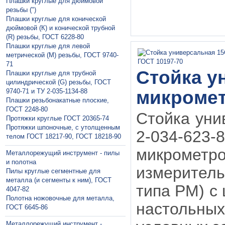
Плашки круглые для дюймовой
резьбы (")
Плашки круглые для конической
дюймовой (К) и конической трубной
(R) резьбы, ГОСТ 6228-80
Плашки круглые для левой
метрической (М) резьбы, ГОСТ 9740-
71
Стойка у
Плашки круглые для трубной
цилиндрической (G) резьбы, ГОСТ
9740-71 и ТУ 2-035-1134-88
микромет
Плашки резьбонакатные плоские,
ГОСТ 2248-80
Стойка уни
Протяжки круглые ГОСТ 20365-74
Протяжки шпоночные, с утолщенным
2-034-623-
телом ГОСТ 18217-90, ГОСТ 18218-90
микрометр
Металлорежущий инструмент - пилы
и полотна
измерител
Пилы круглые сегментные для
металла (и сегменты к ним), ГОСТ
типа РМ) с
4047-82
Полотна ножовочные для металла,
настольны
ГОСТ 6645-86
Металлорежущий инструмент -