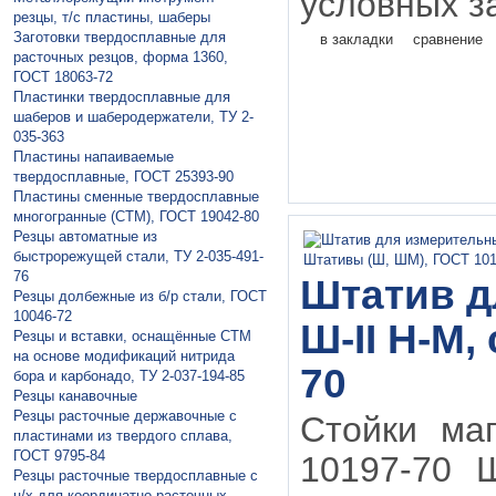
условных за
резцы, т/с пластины, шаберы
Заготовки твердосплавные для
в закладки
сравнение
расточных резцов, форма 1360,
ГОСТ 18063-72
Пластинки твердосплавные для
шаберов и шаберодержатели, ТУ 2-
035-363
Пластины напаивaемые
твердосплавные, ГОСТ 25393-90
Пластины сменные твердосплавные
многогранные (СТМ), ГОСТ 19042-80
Резцы автоматные из
быстрорежущей стали, ТУ 2-035-491-
76
Штатив д
Резцы долбежные из б/р стали, ГОСТ
10046-72
Ш-II Н-М,
Резцы и вставки, оснащённые СТМ
на основе модификаций нитрида
70
бора и карбонадо, ТУ 2-037-194-85
Резцы канавочные
Резцы расточные державочные с
Стойки маг
пластинами из твердого сплава,
ГОСТ 9795-84
10197-70 Ш
Резцы расточные твердосплавные с
ц/х для координатно-расточных