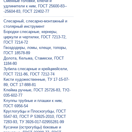
Сменные головки, ключи и
удлинители к ним, ГОСТ 25600-83--
-25604-83, ГОСТ 22402-77
Слесарный, слесарно-монтажный и
столярный инструмент
Бородки слесарные, кернеры,
циркули и чертилки, ГОСТ 7213-72,
ГОСТ 7214-72
Гвоздодеры, ломы, клещи, топоры,
ГОСТ 18578-89
Долота, Кельма, Стамески, ГОСТ
1184-80
Зубила слесарные и крейцмейсели,
ГОСТ 7211-86, ГОСТ 7212-74
Кисти художественные, ТУ 17-15-07-
89, ОСТ 17-888-81
Клейма ручные, ГОСТ 25726-83, ТУ2-
035-602-77
Клуппы трубные и плашки к ним,
ГОСТ 6956-54
Круглогубцы и Плоскогубцы, ГОСТ
5547-93, ГОСТ Р 53925-2010, ГОСТ
7283-93, ТУ 3926-017-02955281-99
Кусачки (острогубцы) боковые и