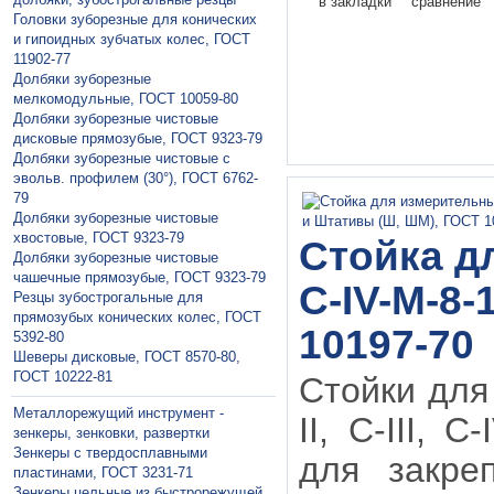
в закладки
сравнение
Головки зуборезные для конических
и гипоидных зубчатых колес, ГОСТ
11902-77
Долбяки зуборезные
мелкомодульные, ГОСТ 10059-80
Долбяки зуборезные чистовые
дисковые прямозубые, ГОСТ 9323-79
Долбяки зуборезные чистовые с
эвольв. профилем (30°), ГОСТ 6762-
79
Долбяки зуборезные чистовые
хвостовые, ГОСТ 9323-79
Стойка д
Долбяки зуборезные чистовые
чашечные прямозубые, ГОСТ 9323-79
С-IV-М-8-
Резцы зубострогальные для
прямозубых конических колес, ГОСТ
10197-70
5392-80
Шеверы дисковые, ГОСТ 8570-80,
ГОСТ 10222-81
Стойки для
Металлорежущий инструмент -
II, С-III,
зенкеры, зенковки, развертки
Зeнкeры с твердосплавными
для закре
пластинами, ГОСТ 3231-71
Зeнкeры цельные из быстрорежущей