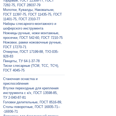
торцовые, ГОСТ 22308-77, ГОСТ
7282-75, ГОСТ 28037-79
Молотки, Кувалды, Наковальни,
ГОСТ 11397-75, ГОСТ 11435-75, ГОСТ
11401-75, ГОСТ 2310-77
Наборы слесарного-монтажного и
шоферского инструмента
Ножницы ручные, ножи монтажные,
просечки, ГОСТ 542-60, ГОСТ 7210-75
Ножовки, рамки ножовочные ручные,
ГОСТ 17270-71
Отвертки, ГОСТ 17199-88, ТУ2-035-
928-83
Пинцеты, ТУ 64-1-37-78
Тиски слесарные (ТСМ, ТСС, ТСЧ),
ГОСТ 4045-75
Станочная оснастка и
приспособления
Втулки переходные для крепления
инструмента с к/х, ГОСТ 13598-85,
ТУ 2-040-87-81
Головки делительные, ГОСТ 8516-89,
Столы поворотные, ГОСТ 16935-71--
-16936-71