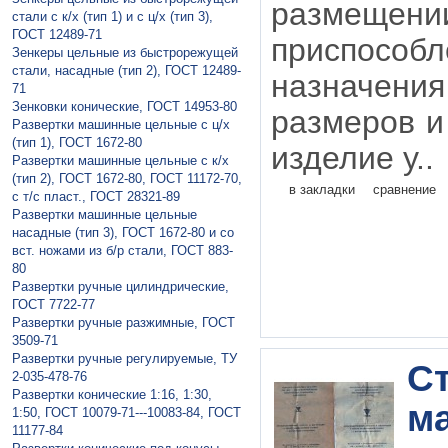
размеще
стали с к/х (тип 1) и с ц/х (тип 3),
ГОСТ 12489-71
приспособ
Зeнкeры цельные из быстрорежущей
стали, насадные (тип 2), ГОСТ 12489-
назначен
71
Зенковки конические, ГОСТ 14953-80
размеров и
Рaзвeртки мaшинныe цельные с ц/х
(тип 1), ГОСТ 1672-80
изделие у..
Рaзвeртки мaшинные цельные с к/х
(тип 2), ГОСТ 1672-80, ГОСТ 11172-70,
в закладки
сравнение
с т/с пласт., ГОСТ 28321-89
Рaзвeртки машинные цельные
насадные (тип 3), ГОСТ 1672-80 и со
вст. ножами из б/р стали, ГОСТ 883-
80
Рaзвертки ручныe цилиндрические,
ГОСТ 7722-77
Рaзвертки ручные разжимные, ГОСТ
3509-71
Рaзвертки ручные регулируемые, ТУ
С
2-035-478-76
Развертки конические 1:16, 1:30,
м
1:50, ГОСТ 10079-71---10083-84, ГОСТ
11177-84