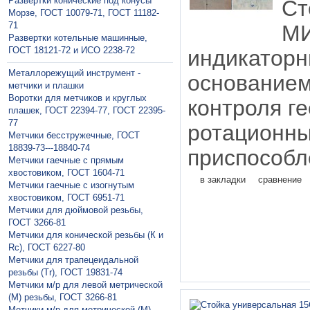
Развертки конические под конусы
Ст
Морзе, ГОСТ 10079-71, ГОСТ 11182-
71
М
Развертки котельные машинные,
ГОСТ 18121-72 и ИСО 2238-72
индикат
Металлорежущий инструмент -
основание
метчики и плашки
Воротки для метчиков и круглых
контроля г
плашек, ГОСТ 22394-77, ГОСТ 22395-
77
ротационн
Метчики бесстружечные, ГОСТ
18839-73---18840-74
приспособл
Метчики гaечные с прямым
хвостовиком, ГОСТ 1604-71
в закладки
сравнение
Метчики гаечные с изогнутым
хвостовиком, ГОСТ 6951-71
Метчики для дюймовой резьбы,
ГОСТ 3266-81
Метчики для конической резьбы (К и
Rc), ГОСТ 6227-80
Метчики для трапецеидальной
резьбы (Tr), ГОСТ 19831-74
Метчики м/р для левой метрической
(М) резьбы, ГОСТ 3266-81
Метчики м/р для метрической (М)