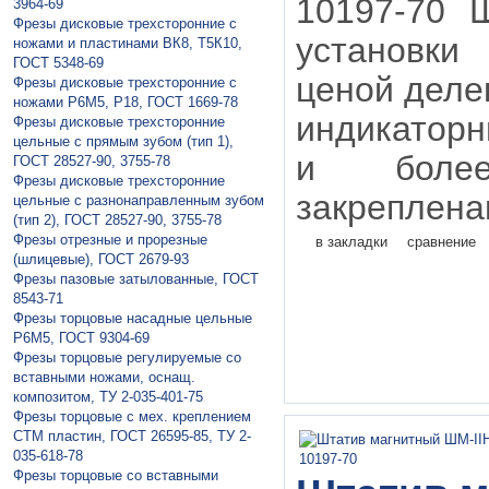
10197-70 Ш
3964-69
Фрезы дисковые трехсторонние с
установки
ножами и пластинами ВК8, Т5К10,
ГОСТ 5348-69
ценой делен
Фрезы дисковые трехсторонние с
ножами Р6М5, Р18, ГОСТ 1669-78
индикаторн
Фрезы дисковые трехсторонние
цельные с прямым зубом (тип 1),
и боле
ГОСТ 28527-90, 3755-78
Фрезы дисковые трехсторонние
закреплена
цельные с разнонаправленным зубом
(тип 2), ГОСТ 28527-90, 3755-78
Фрезы отрезные и прорезные
в закладки
сравнение
(шлицевые), ГОСТ 2679-93
Фрезы пазовые затылованные, ГОСТ
8543-71
Фрезы торцовые насадные цельные
Р6М5, ГОСТ 9304-69
Фрезы торцовые регулируемые со
вставными ножами, оснащ.
композитом, ТУ 2-035-401-75
Фрезы торцовые с мех. креплением
СТМ пластин, ГОСТ 26595-85, ТУ 2-
035-618-78
Фрезы торцовые со вставными