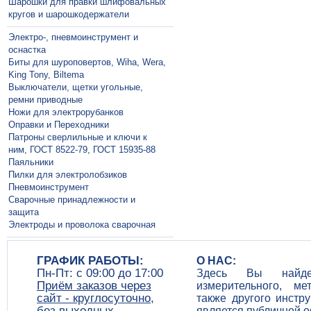
Шарошки для правки шлифовальных
кругов и шарошкодержатели
Электро-, пневмоинструмент и
оснастка
Биты для шуроповертов, Wiha, Wera,
King Tony, Biltema
Выключатели, щетки угольные,
ремни приводные
Ножи для электрорубанков
Оправки и Переходники
Патроны сверлильные и ключи к
ним, ГОСТ 8522-79, ГОСТ 15935-88
Паяльники
Пилки для электролобзиков
Пневмоинструмент
Сварочные принадлежности и
защита
Электроды и проволока сварочная
ГРАФИК РАБОТЫ:
О НАС:
Пн-Пт: c 09:00 до 17:00
Здесь Вы найдет
Приём заказов через
измерительного, ме
сайт - круглосуточно,
также другого инстр
без выходных
является публичной 