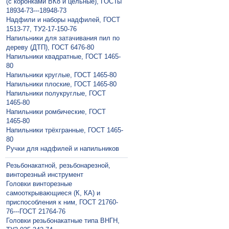
(с коронками ВК8 и цельные), ГОСТы
18934-73---18948-73
Надфили и наборы надфилей, ГОСТ
1513-77, ТУ2-17-150-76
Напильники для затачивания пил по
дереву (ДТП), ГОСТ 6476-80
Напильники квадратные, ГОСТ 1465-
80
Напильники круглые, ГОСТ 1465-80
Напильники плоские, ГОСТ 1465-80
Напильники полукруглые, ГОСТ
1465-80
Напильники ромбические, ГОСТ
1465-80
Напильники трёхгранные, ГОСТ 1465-
80
Ручки для надфилей и напильников
Резьбонакатной, резьбонарезной,
винторезный инструмент
Головки винторезные
самооткрывающиеся (К, КА) и
приспособления к ним, ГОСТ 21760-
76---ГОСТ 21764-76
Головки резьбонакатные типа ВНГН,