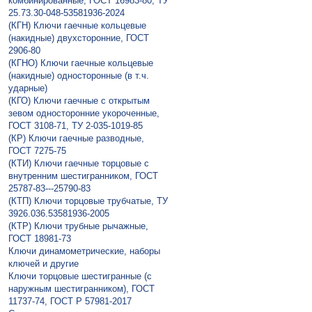
комбинированные, ГОСТ 16983-80, ТУ
25.73.30-048-53581936-2024
(КГН) Ключи гаечные кольцевые
(накидные) двухсторонние, ГОСТ
2906-80
(КГНО) Ключи гаечные кольцевые
(накидные) односторонные (в т.ч.
ударные)
(КГО) Ключи гаечные с открытым
зевом односторонние укороченные,
ГОСТ 3108-71, ТУ 2-035-1019-85
(КР) Ключи гаечные разводные,
ГОСТ 7275-75
(КТИ) Ключи гаечные торцовые с
внутренним шестигранником, ГОСТ
25787-83---25790-83
(КТП) Ключи торцовые трубчатые, ТУ
3926.036.53581936-2005
(КТР) Ключи трубные рычажные,
ГОСТ 18981-73
Ключи динамометрические, наборы
ключей и другие
Ключи торцовые шестигранные (с
наружным шестигранником), ГОСТ
11737-74, ГОСТ Р 57981-2017