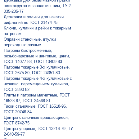
Державки для безалмазной правки
шлифкругов и запчасти к ним, ТУ 2-
035-205-77
Державки и ролики для накатки
рифлений по ГОСТ 21474-75
Ключи, кулачки и рейки к токарным
патронам
Оправки станочные, втулки
переходные разные
Патроны быстросменные,
резьбонарезные и цанговые, цанги,
ГОСТ 14077-83, ГОСТ 13409-83
Патроны токарные 3-х кулачковые,
ГОСТ 2675-80, ГОСТ 24351-80
Патроны токарные 4-х кулачковые с
независ. перемещением кулачков,
ГОСТ 3890-82
Плиты и патроны магнитные, ГОСТ
16528-87, ГОСТ 24568-81
Тиски станочные, ГОСТ 16518-96,
ГОСТ 20746-84
Центры станочные вращающиеся,
ГОСТ 8742-75
Центры упорные, ГОСТ 13214-79, ТУ
2-040-59-77