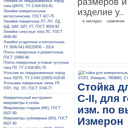
размеров и
Линейки из твердокаменных пород
типа ШМТК, ТУ 2-034-816-81
изделие у..
Линейки измерительные
металлические, ГОСТ 427-75
в закладки
сравнение
Линейки поверочные ЛТ, ЛЧ, ЛД,
ШД, ШМ, ШП, УТ, ГОСТ 8026-92
Линейки синусные типа ЛС, ГОСТ
4046-80
Линейки усадочные и контрольные,
ТУ 3936-041-00220836 – 2014
Плиты поверочные и разметочные,
ГОСТ 10905-86
Плиты поверочные угловые чугунные
типа ПУ, ТУ 2-034-801-75
Угольник из твердокаменных пород
типа УШТК, ТУ 2-034-220832-018-90
Угольники поверочные типов УЛ,
Стойка д
УЛП, УШ, УП, ГОСТ 3749-77
С-II, для
Измерительный инструмент -
микрометры и скобы
изм. по в
Микрометры гладкие (МК), ГОСТ
6507-90
Измерон
Микрометры зубомерные (МЗ), ГОСТ
6507-90