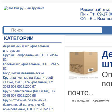
Режим работы:
Пн - Пт: 09-17:0
Сб - Вс: Вых-но
КАТЕГОРИИ
Абразивный и шлифовальный
инструмент
Д
Бруски шлифовальные, ГОСТ 2456-
82
шт
Головки шлифовальные, ГОСТ 2447-
82
О
Кордщетки металлические
Круги зачистные на бакелитовой
во
связке, тип 1, армированные, ТУ
3982-005-00221209-97
почте..
Круги лепестковые (КЛТ и КЛ), ТУ
3985-007-00221209-98
Круги отрезные по камню на
в закладки
сравнение
бакелитовой связке, тип 41,
армированные, ГОСТ 21963-2002