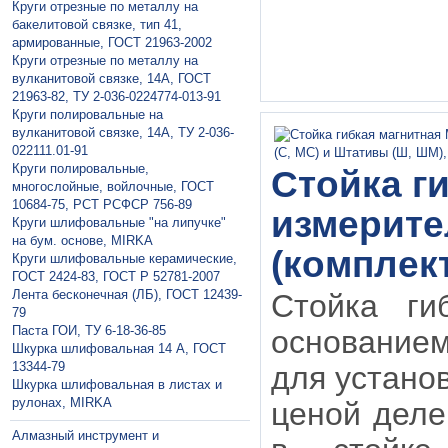
Круги отрезные по металлу на
бакелитовой связке, тип 41,
армированные, ГОСТ 21963-2002
Круги отрезные по металлу на
вулканитовой связке, 14А, ГОСТ
21963-82, ТУ 2-036-0224774-013-91
Круги полировальные на
вулканитовой связке, 14А, ТУ 2-036-
022111.01-91
Круги полировальные,
Стойка г
многослойные, войлочные, ГОСТ
10684-75, РСТ РСФСР 756-89
измерите
Круги шлифовальные "на липучке"
на бум. основе, MIRKA
(комплек
Круги шлифовальные керамические,
ГОСТ 2424-83, ГОСТ P 52781-2007
Лента бесконечная (ЛБ), ГОСТ 12439-
Стойка ги
79
Паста ГОИ, ТУ 6-18-36-85
основанием
Шкурка шлифовальная 14 А, ГОСТ
13344-79
для устано
Шкурка шлифовальная в листах и
рулонах, MIRKA
ценой деле
Алмазный инструмент и