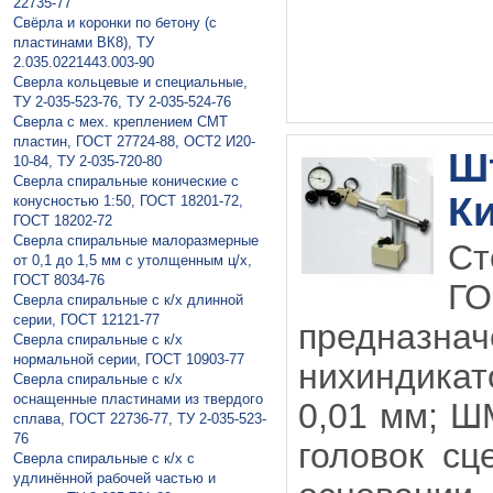
22735-77
Свёрла и коронки по бетону (с
пластинами ВК8), ТУ
2.035.0221443.003-90
Сверла кольцевые и специальные,
ТУ 2-035-523-76, ТУ 2-035-524-76
Сверла с мех. креплением СМТ
пластин, ГОСТ 27724-88, ОСТ2 И20-
Шт
10-84, ТУ 2-035-720-80
Сверла спиральные конические с
Ки
конусностью 1:50, ГОСТ 18201-72,
ГОСТ 18202-72
Сверла спиральные малоразмерные
Ст
от 0,1 до 1,5 мм с утолщенным ц/х,
ГОСТ 8034-76
ГО
Сверла спиральные с к/х длинной
серии, ГОСТ 12121-77
предназ
Сверла спиральные с к/х
нормальной серии, ГОСТ 10903-77
нихиндика
Сверла спиральные с к/х
оснащенные пластинами из твердого
0,01 мм; Ш
сплава, ГОСТ 22736-77, ТУ 2-035-523-
76
головок сц
Сверла спиральные с к/х с
удлинённой рабочей частью и