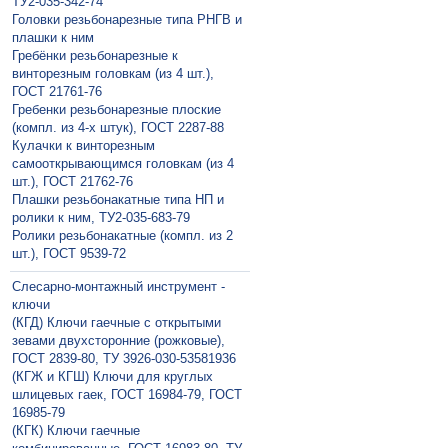
ТУ2-035-342-74
Головки резьбонарезные типа РНГВ и
плашки к ним
Гребёнки резьбонарезные к
винторезным головкам (из 4 шт.),
ГОСТ 21761-76
Гребенки резьбонарезные плоские
(компл. из 4-х штук), ГОСТ 2287-88
Кулачки к винторезным
самооткрывающимся головкам (из 4
шт.), ГОСТ 21762-76
Плашки резьбонакатные типа НП и
ролики к ним, ТУ2-035-683-79
Ролики резьбонакатные (компл. из 2
шт.), ГОСТ 9539-72
Слесарно-монтажный инструмент -
ключи
(КГД) Ключи гаечные с открытыми
зевами двухсторонние (рожковые),
ГОСТ 2839-80, ТУ 3926-030-53581936
(КГЖ и КГШ) Ключи для круглых
шлицевых гаек, ГОСТ 16984-79, ГОСТ
16985-79
(КГК) Ключи гаечные