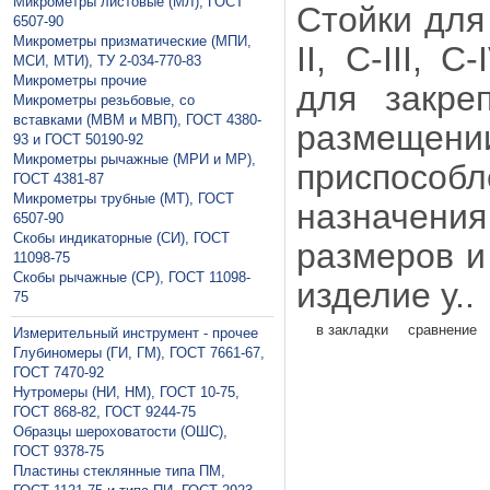
Микрометры листовые (МЛ), ГОСТ
Стойки для
6507-90
Микрометры призматические (МПИ,
II, С-III,
МСИ, МТИ), ТУ 2-034-770-83
Микрометры прочие
для закре
Микрометры резьбовые, со
вставками (МВМ и МВП), ГОСТ 4380-
размеще
93 и ГОСТ 50190-92
Микрометры рычажные (МРИ и МР),
приспособ
ГОСТ 4381-87
Микрометры трубные (МТ), ГОСТ
назначен
6507-90
Скобы индикаторные (СИ), ГОСТ
размеров и
11098-75
Скобы рычажные (СР), ГОСТ 11098-
изделие у..
75
в закладки
сравнение
Измерительный инструмент - прочее
Глубиномеры (ГИ, ГМ), ГОСТ 7661-67,
ГОСТ 7470-92
Нутромеры (НИ, НМ), ГОСТ 10-75,
ГОСТ 868-82, ГОСТ 9244-75
Образцы шероховатости (ОШС),
ГОСТ 9378-75
Пластины стеклянные типа ПМ,