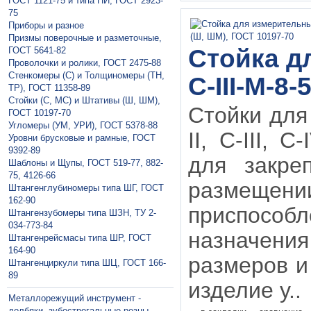
ГОСТ 1121-75 и типа ПИ, ГОСТ 2923-
75
Приборы и разное
Призмы поверочные и разметочные,
Стойка д
ГОСТ 5641-82
Проволочки и ролики, ГОСТ 2475-88
Стенкомеры (С) и Толщиномеры (ТН,
С-III-М-8
ТР), ГОСТ 11358-89
Стойки (С, МС) и Штативы (Ш, ШМ),
Стойки для
ГОСТ 10197-70
Угломеры (УМ, УРИ), ГОСТ 5378-88
II, С-III,
Уровни брусковые и рамные, ГОСТ
9392-89
для закре
Шаблоны и Щупы, ГОСТ 519-77, 882-
75, 4126-66
размеще
Штангенглубиномеры типа ШГ, ГОСТ
162-90
приспособ
Штангензубомеры типа ШЗН, ТУ 2-
034-773-84
назначен
Штангенрейсмасы типа ШР, ГОСТ
164-90
размеров и
Штангенциркули типа ШЦ, ГОСТ 166-
89
изделие у..
Металлорежущий инструмент -
долбяки, зубострогальные резцы