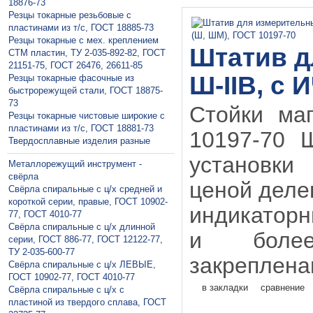
18876-73
Резцы токарные резьбовые с
пластинами из т/с, ГОСТ 18885-73
Резцы токарные с мех. креплением
Штатив д
СТМ пластин, ТУ 2-035-892-82, ГОСТ
21151-75, ГОСТ 26476, 26611-85
Ш-IIВ, с 
Резцы токарные фасочные из
быстрорежущей стали, ГОСТ 18875-
73
Стойки маг
Резцы токарные чистовые широкие с
пластинами из т/с, ГОСТ 18881-73
10197-70 Ш
Твердосплавные изделия разные
установки
Металлорежущий инструмент -
свёрла
ценой делен
Свёрла спиральные с ц/х средней и
короткой серии, правые, ГОСТ 10902-
индикаторн
77, ГОСТ 4010-77
Свёрла спиральные с ц/х длинной
и боле
серии, ГОСТ 886-77, ГОСТ 12122-77,
ТУ 2-035-600-77
закреплена
Свёрла спиральные с ц/х ЛЕВЫЕ,
ГОСТ 10902-77, ГОСТ 4010-77
в закладки
сравнение
Свёрла спиральные с ц/х с
пластиной из твердого сплава, ГОСТ