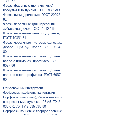
1336-77
Фрезы фасонные (полукруглые)
вогнутые и выпуклые, ГОСТ 9305-93
Фрезы цилиндрические, ГОСТ 29092-
91
Фрезы червячные для нарезания
зубьев звездочек, ГОСТ 15127-83
Фрезы червячные мелкомодульные,
ГОСТ 10331-81
Фрезы червячные чистовые однозах.,
д/эволь. цил. зуб. колес, ГОСТ 9324-
80
Фрезы червячные чистовые, д/шлиц.
валов с прямобоч. профилем, ГОСТ
8027-86
Фрезы червячные чистовые, д/шлиц.
валов с эвол. профилем, ГОСТ 6637-
80
Опиловочный инструмент -
борфрезы, надфили, напильники
Борфрезы (шарошки), борнапильники
с нарезанными зубьями, Р6М5, ТУ 2-
035-671-79, ТУ 2-035-788-80
Борфрезы концевые твердосплавные