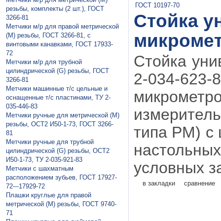
резьбы, комплекты (2 шт.), ГОСТ
Стойка у
3266-81
Метчики м/р для правой метрической
микромет
(М) резьбы, ГОСТ 3266-81, с
винтовыми канавками, ГОСТ 17933-
72
Стойка уни
Метчики м/р для трубной
цилиндрической (G) резьбы, ГОСТ
2-034-623-
3266-81
Метчики машинные т/с цельные и
микрометр
оснащенные т/с пластинами, ТУ 2-
035-446-83
измерител
Метчики ручные для метрической (М)
резьбы, ОСТ2 И50-1-73, ГОСТ 3266-
типа РМ) с
81
Метчики ручные для трубной
настольны
цилиндрической (G) резьбы, ОСТ2
И50-1-73, ТУ 2-035-921-83
условных за
Метчики с шахматным
расположением зубьев, ГОСТ 17927-
в закладки
сравнение
72---17929-72
Плaшки круглые для правой
метрической (М) резьбы, ГОСТ 9740-
71