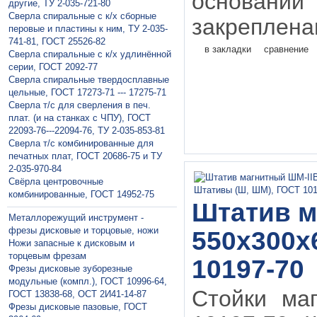
осно
другие, ТУ 2-035-721-80
Сверла спиральные с к/х сборные
закреплена
перовые и пластины к ним, ТУ 2-035-
741-81, ГОСТ 25526-82
в закладки
сравнение
Сверла спиральные с к/х удлинённой
серии, ГОСТ 2092-77
Сверла спиральные твердосплавные
цельные, ГОСТ 17273-71 --- 17275-71
Сверла т/с для сверления в печ.
плат. (и на станках с ЧПУ), ГОСТ
22093-76---22094-76, ТУ 2-035-853-81
Сверла т/с комбинированные для
печатных плат, ГОСТ 20686-75 и ТУ
2-035-970-84
Свёрла центровочные
комбинированные, ГОСТ 14952-75
Штатив м
Металлорежущий инструмент -
фрезы дисковые и торцовые, ножи
550х300х
Ножи запасные к дисковым и
торцевым фрезам
10197-70
Фрезы дисковые зуборезные
модульные (компл.), ГОСТ 10996-64,
Стойки маг
ГОСТ 13838-68, ОСТ 2И41-14-87
Фрезы дисковые пазовые, ГОСТ