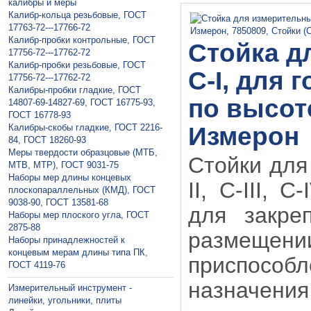
калибры и меры
Калибр-кольца резьбовые, ГОСТ
17763-72---17766-72
Калибр-пробки контрольные, ГОСТ
Стойка д
17756-72---17762-72
Калибр-пробки резьбовые, ГОСТ
С-I, для 
17756-72---17762-72
Калибры-пробки гладкие, ГОСТ
по высоте
14807-69-14827-69, ГОСТ 16775-93,
ГОСТ 16778-93
Калибры-скобы гладкие, ГОСТ 2216-
Измерон
84, ГОСТ 18260-93
Меры твердости образцовые (МТБ,
Стойки для
МТВ, МТР), ГОСТ 9031-75
Наборы мер длины концевых
II, С-III,
плоскопараллельных (КМД), ГОСТ
9038-90, ГОСТ 13581-68
для закре
Наборы мер плоского угла, ГОСТ
2875-88
размеще
Наборы принадлежностей к
концевым мерам длины типа ПК,
приспособ
ГОСТ 4119-76
назначен
Измерительный инструмент -
линейки, угольники, плиты