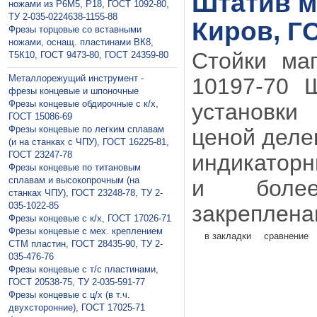
Штатив м
ножами из Р6М5, Р18, ГОСТ 1092-80,
ТУ 2-035-0224638-1155-88
Киров, Г
Фрезы торцовые со вставными
ножами, оснащ. пластинами ВК8,
Стойки маг
Т5К10, ГОСТ 9473-80, ГОСТ 24359-80
Металлорежущий инструмент -
10197-70 Ш
фрезы концевые и шпоночные
Фрезы концевые обдирочные с к/х,
установки
ГОСТ 15086-69
Фрезы концевые по легким сплавам
ценой делен
(и на станках с ЧПУ), ГОСТ 16225-81,
ГОСТ 23247-78
индикаторн
Фрезы концевые по титановым
сплавам и высокопрочным (на
и боле
станках ЧПУ), ГОСТ 23248-78, ТУ 2-
035-1022-85
закреплена
Фрезы концевые с к/х, ГОСТ 17026-71
Фрезы концевые с мех. креплением
в закладки
сравнение
СТМ пластин, ГОСТ 28435-90, ТУ 2-
035-476-76
Фрезы концевые с т/с пластинами,
ГОСТ 20538-75, ТУ 2-035-591-77
Фрезы концевые с ц/х (в т.ч.
двухсторонние), ГОСТ 17025-71