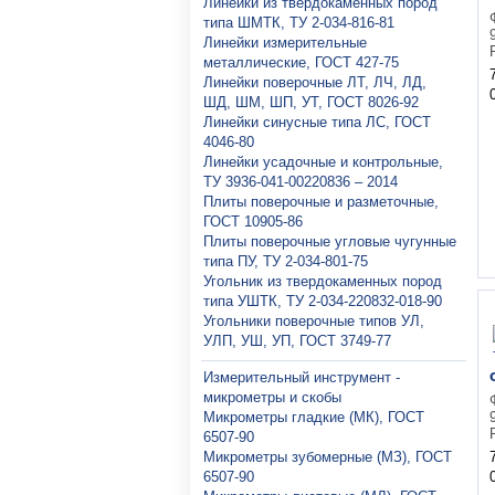
Линейки из твердокаменных пород
типа ШМТК, ТУ 2-034-816-81
Линейки измерительные
металлические, ГОСТ 427-75
Линейки поверочные ЛТ, ЛЧ, ЛД,
ШД, ШМ, ШП, УТ, ГОСТ 8026-92
Линейки синусные типа ЛС, ГОСТ
4046-80
Линейки усадочные и контрольные,
ТУ 3936-041-00220836 – 2014
Плиты поверочные и разметочные,
ГОСТ 10905-86
Плиты поверочные угловые чугунные
типа ПУ, ТУ 2-034-801-75
Угольник из твердокаменных пород
типа УШТК, ТУ 2-034-220832-018-90
Угольники поверочные типов УЛ,
УЛП, УШ, УП, ГОСТ 3749-77
Измерительный инструмент -
микрометры и скобы
Микрометры гладкие (МК), ГОСТ
6507-90
Микрометры зубомерные (МЗ), ГОСТ
6507-90