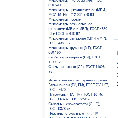
Микрометры листовые (МЛ), ГОСТ
6507-90
Микрометры призматические (МПИ,
МСИ, МТИ), ТУ 2-034-770-83
Микрометры прочие
Микрометры резьбовые, со
вставками (МВМ и МВП), ГОСТ 4380-
93 и ГОСТ 50190-92
Микрометры рычажные (МРИ и МР),
ГОСТ 4381-87
Микрометры трубные (МТ), ГОСТ
6507-90
Скобы индикаторные (СИ), ГОСТ
11098-75
Скобы рычажные (СР), ГОСТ 11098-
75
Измерительный инструмент - прочее
Глубиномеры (ГИ, ГМ), ГОСТ 7661-67,
ГОСТ 7470-92
Нутромеры (НИ, НМ), ГОСТ 10-75,
ГОСТ 868-82, ГОСТ 9244-75
Образцы шероховатости (ОШС),
ГОСТ 9378-75
Пластины стеклянные типа ПМ,