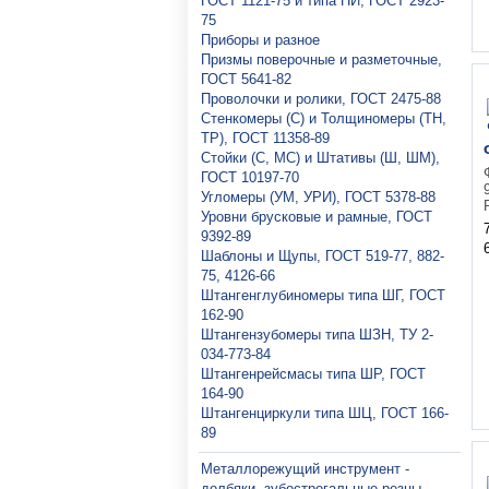
ГОСТ 1121-75 и типа ПИ, ГОСТ 2923-
75
Приборы и разное
Призмы поверочные и разметочные,
ГОСТ 5641-82
Проволочки и ролики, ГОСТ 2475-88
Стенкомеры (С) и Толщиномеры (ТН,
ТР), ГОСТ 11358-89
Стойки (С, МС) и Штативы (Ш, ШМ),
ГОСТ 10197-70
Угломеры (УМ, УРИ), ГОСТ 5378-88
Уровни брусковые и рамные, ГОСТ
9392-89
Шаблоны и Щупы, ГОСТ 519-77, 882-
75, 4126-66
Штангенглубиномеры типа ШГ, ГОСТ
162-90
Штангензубомеры типа ШЗН, ТУ 2-
034-773-84
Штангенрейсмасы типа ШР, ГОСТ
164-90
Штангенциркули типа ШЦ, ГОСТ 166-
89
Металлорежущий инструмент -
долбяки, зубострогальные резцы