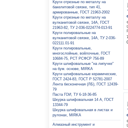
Круги отрезные по металлу на
бакелитовой связке, тип 41,
армированные, ГОСТ 21963-2002
Круги отрезные по металлу на
вулканитовой связке, 14А, ГОСТ
21963-82, ТУ 2-036-0224774-013-91
Круги полировальные на
вулканитовой связке, 14А, ТУ 2-036-
022111.01-91
Круги полировальные,
многослойные, войлочные, ГОСТ
10684-75, РСТ РСФСР 756-89
Круги шлифовальные "на липучке"
на бум. основе, MIRKA
Круги шлифовальные керамические,
ГОСТ 2424-83, ГОСТ P 52781-2007
Лента бесконечная (ЛБ), ГОСТ 12439-
79
Паста ГОИ, ТУ 6-18-36-85
Шкурка шлифовальная 14 А, ГОСТ
13344-79
Шкурка шлифовальная в листах и
рулонах, MIRKA
Алмазный инструмент и