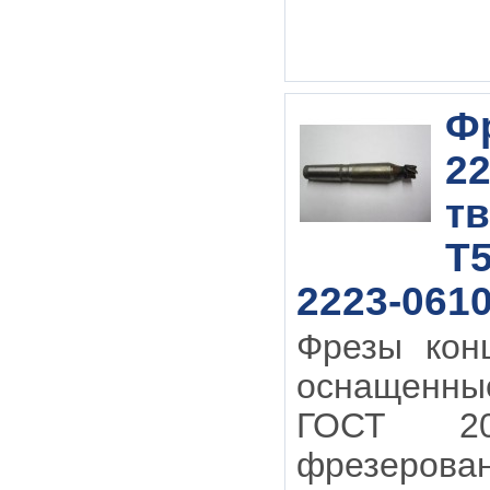
Фр
22
т
Т5
2223-0610
Фрезы кон
оснащенны
ГОСТ 20
фрезерован