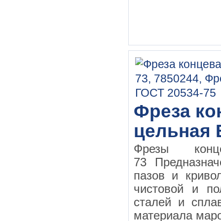
Фреза кон
цельная 
Фрезы конц
73 Предназнач
пазов и криво
чистовой и по
сталей и спла
материала маро