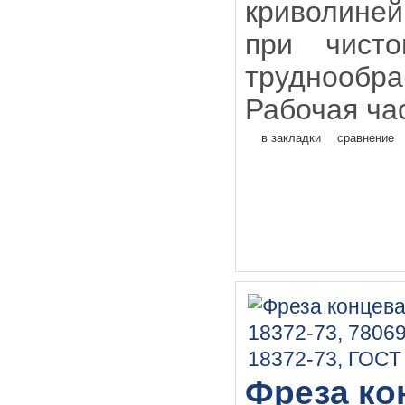
криволиней
при чисто
труднообр
Рабочая час
в закладки
сравнение
Фреза кон