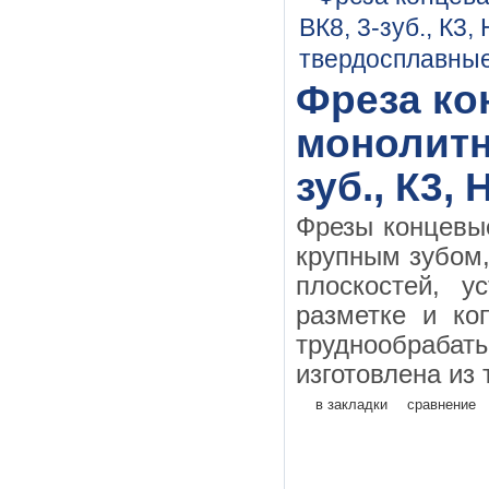
Фреза кон
монолитн
зуб., К3,
Фрезы концевы
крупным зубом
плоскостей, у
разметке и ко
труднообраба
изготовлена из 
в закладки
сравнение