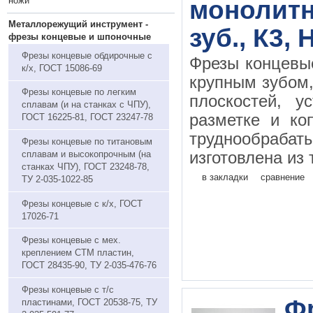
ножи
монолитн
Металлорежущий инструмент -
зуб., К3,
фрезы концевые и шпоночные
Фрезы концевые обдирочные с
Фрезы концевы
к/х, ГОСТ 15086-69
крупным зубом
Фрезы концевые по легким
плоскостей, у
сплавам (и на станках с ЧПУ),
разметке и ко
ГОСТ 16225-81, ГОСТ 23247-78
труднообраба
Фрезы концевые по титановым
сплавам и высокопрочным (на
изготовлена из 
станках ЧПУ), ГОСТ 23248-78,
в закладки
сравнение
ТУ 2-035-1022-85
Фрезы концевые с к/х, ГОСТ
17026-71
Фрезы концевые с мех.
креплением СТМ пластин,
ГОСТ 28435-90, ТУ 2-035-476-76
Фрезы концевые с т/с
Фр
пластинами, ГОСТ 20538-75, ТУ