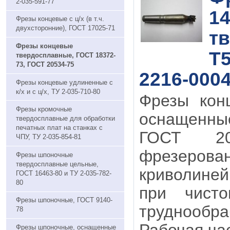
2-035-591-77
14
Фрезы концевые с ц/х (в т.ч.
двухсторонние), ГОСТ 17025-71
т
Фрезы концевые
Т5
твердосплавные, ГОСТ 18372-
73, ГОСТ 20534-75
2216-000
Фрезы концевые удлиненные с
к/х и с ц/х, ТУ 2-035-710-80
Фрезы кон
Фрезы кромочные
оснащенны
твердосплавные для обработки
печатных плат на станках с
ГОСТ 20
ЧПУ, ТУ 2-035-854-81
фрезерован
Фрезы шпоночные
твердосплавные цельные,
криволиней
ГОСТ 16463-80 и ТУ 2-035-782-
80
при чисто
Фрезы шпоночные, ГОСТ 9140-
труднообр
78
Фрезы шпоночные, оснащенные