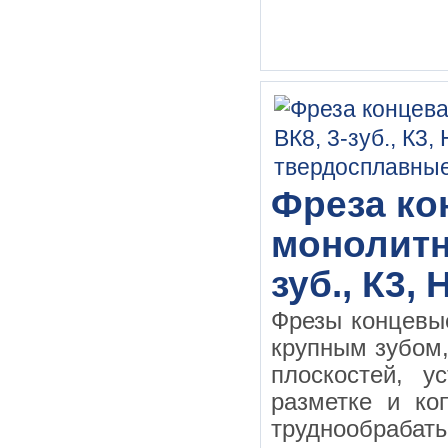
Фреза кон
монолитн
зуб., К3,
Фрезы концевы
крупным зубом
плоскостей, у
разметке и ко
труднообраба