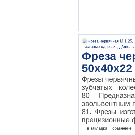
Фреза чер
50х40х22
Фрезы червячн
зубчатых кол
80 Предназн
эвольвентным 
81. Фрезы изго
прецизионные ф
в закладки
сравнение