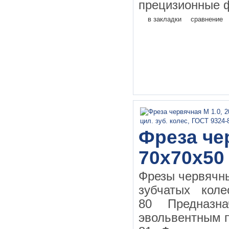
прецизионные ф
в закладки
сравнение
Фреза чер
70х70х50
Фрезы червячн
зубчатых кол
80 Предназн
эвольвентным 