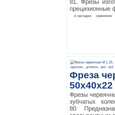
81. Фрезы изго
прецизионные ф
в закладки
сравнение
Фреза чер
50х40х22
Фрезы червячн
зубчатых кол
80 Предназн