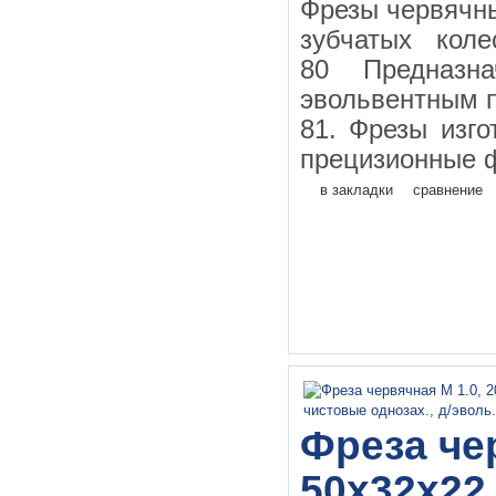
Фрезы червячн
зубчатых кол
80 Предназн
эвольвентным 
81. Фрезы изго
прецизионные ф
в закладки
сравнение
Фреза чер
50х32х22 