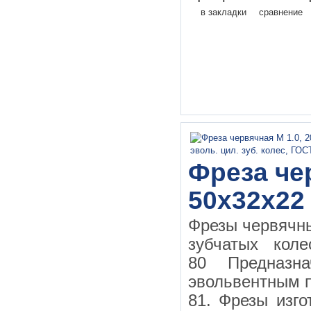
в закладки
сравнение
Фреза чер
50х32х22
Фрезы червячн
зубчатых кол
80 Предназн
эвольвентным 
81. Фрезы изго