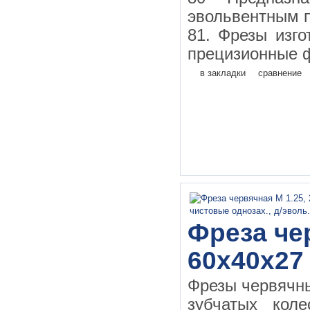
эвольвентным 
81. Фрезы изго
прецизионные ф
в закладки
сравнение
Фреза чер
60х40х27
Фрезы червячн
зубчатых кол