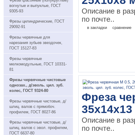
25х10х8 
Фрезы фасонные (полукруглые)
вогнутые и выпуклые, ГОСТ
Описание в раз
9305-93
по почте..
Фрезы цилиндрические, ГОСТ
29092-91
в закладки
сравнение
Фрезы червячные для
нарезания зубьев звездочек,
ГОСТ 15127-83
Фрезы червячные
мелкомодульные, ГОСТ 10331-
81
Фрезы червячные чистовые
однозах., д/эволь. цил. зуб.
колес, ГОСТ 9324-80
Фреза чер
Фрезы червячные чистовые, д/
35х14х13
шлиц. валов с прямобоч.
профилем, ГОСТ 8027-86
Описание в раз
Фрезы червячные чистовые, д/
по почте..
шлиц. валов с эвол. профилем,
ГОСТ 6637-80