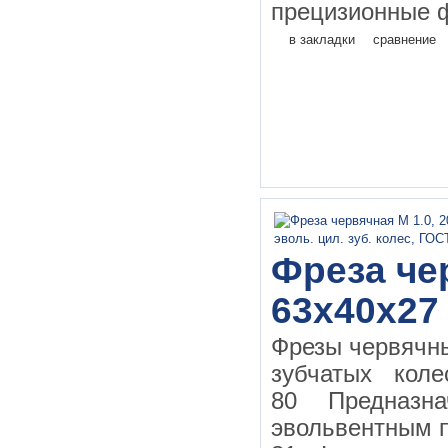
прецизионные ф
в закладки
сравнение
Фреза чер
63х40х27
Фрезы червячн
зубчатых кол
80 Предназн
эвольвентным 