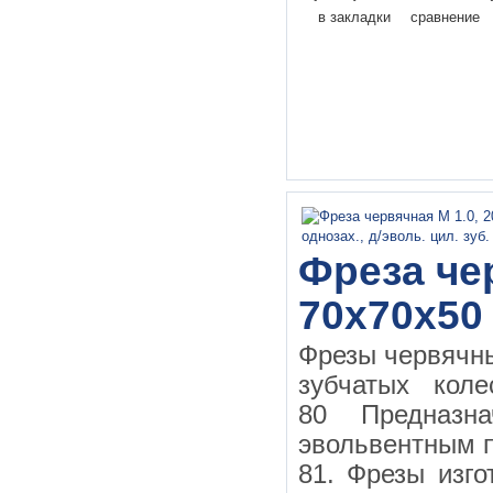
в закладки
сравнение
Фреза чер
70х70х50
Фрезы червячн
зубчатых кол
80 Предназн
эвольвентным 
81. Фрезы изго