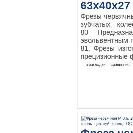
63х40х27
Фрезы червячн
зубчатых кол
80 Предназн
эвольвентным 
81. Фрезы изго
прецизионные ф
в закладки
сравнение