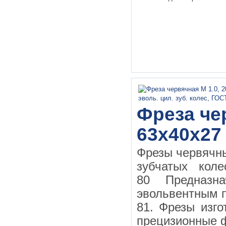
Фреза чер
63х40х27
Фрезы червячн
зубчатых кол
80 Предназн
эвольвентным 
81. Фрезы изго
прецизионные ф