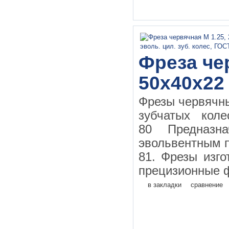
Фреза чер
50х40х22
Фрезы червячн
зубчатых кол
80 Предназн
эвольвентным 
81. Фрезы изго
прецизионные ф
в закладки
сравнение