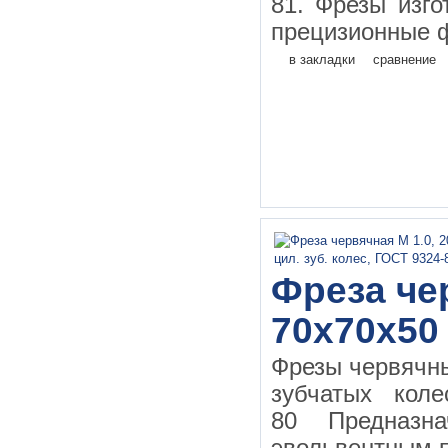
81. Фрезы изго
прецизионные ф
в закладки
сравнение
Фреза чер
70х70х50
Фрезы червячн
зубчатых кол
80 Предназн