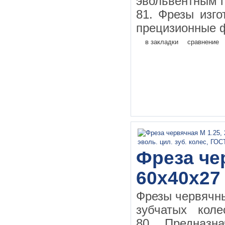
эвольвентным 
81. Фрезы изго
прецизионные ф
в закладки
сравнение
Фреза чер
60х40х27
Фрезы червячн
зубчатых кол
80 Предназн