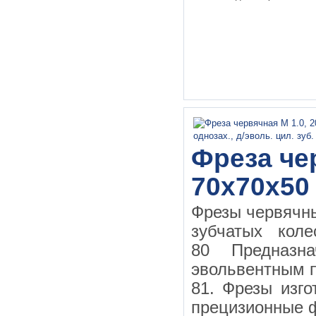
Фреза чер
70х70х50
Фрезы червячн
зубчатых кол
80 Предназн
эвольвентным 
81. Фрезы изго
прецизионные ф