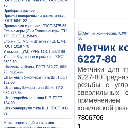
ГОСТ 1121-75 и типа ПИ, ГОСТ 2923-
75
Приборы и разное
Призмы поверочные и разметочные,
ГОСТ 5641-82
Проволочки и ролики, ГОСТ 2475-88
Стенкомеры (С) и Толщиномеры (ТН,
ТР), ГОСТ 11358-89
Стойки (С, МС) и Штативы (Ш, ШМ),
Метчик к
ГОСТ 10197-70
Угломеры (УМ, УРИ), ГОСТ 5378-88
6227-80
Уровни брусковые и рамные, ГОСТ
9392-89
Шаблоны и Щупы, ГОСТ 519-77, 882-
Метчики для т
75, 4126-66
6227-80Предна
Штангенглубиномеры типа ШГ, ГОСТ
162-90
резьбы с угл
Штангензубомеры типа ШЗН, ТУ 2-
сверлильных с
034-773-84
Штангенрейсмасы типа ШР, ГОСТ
применением
164-90
конической рез
Штангенциркули типа ШЦ, ГОСТ 166-
89
7806706
Металлорежущий инструмент -
1
долбяки, зубострогальные резцы