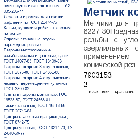
Державки для безалмазной правки
шлифкругов и запчасти к ним, ТУ 2-
Метчик ко
035-205-77
Державки и ролики для накатки
Метчики для т
рифлений по ГОСТ 21474-75
Ключи, кулачки и рейки к токарным
6227-80Предна
патронам
резьбы с угл
Оправки станочные, втулки
переходные разные
сверлильных с
Патроны быстросменные,
применением
резьбонарезные и цанговые, цанги,
ГОСТ 14077-83, ГОСТ 13409-83
конической рез
Патроны токарные 3-х кулачковые,
ГОСТ 2675-80, ГОСТ 24351-80
7903153
Патроны токарные 4-х кулачковые с
3
независ. перемещением кулачков,
ГОСТ 3890-82
в закладки
сравнение
Плиты и патроны магнитные, ГОСТ
16528-87, ГОСТ 24568-81
Тиски станочные, ГОСТ 16518-96,
ГОСТ 20746-84
Центры станочные вращающиеся,
ГОСТ 8742-75
Центры упорные, ГОСТ 13214-79, ТУ
2-040-59-77