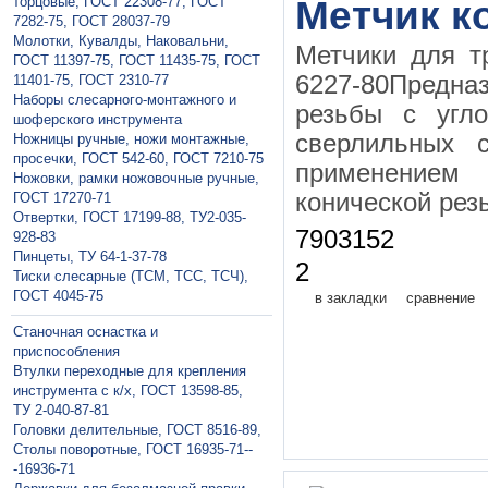
торцовые, ГОСТ 22308-77, ГОСТ
Метчик к
7282-75, ГОСТ 28037-79
Молотки, Кувалды, Наковальни,
Метчики для т
ГОСТ 11397-75, ГОСТ 11435-75, ГОСТ
6227-80Предна
11401-75, ГОСТ 2310-77
Наборы слесарного-монтажного и
резьбы с угл
шоферского инструмента
сверлильных с
Ножницы ручные, ножи монтажные,
просечки, ГОСТ 542-60, ГОСТ 7210-75
применением
Ножовки, рамки ножовочные ручные,
конической рез
ГОСТ 17270-71
Отвертки, ГОСТ 17199-88, ТУ2-035-
7903152
928-83
Пинцеты, ТУ 64-1-37-78
2
Тиски слесарные (ТСМ, ТСС, ТСЧ),
ГОСТ 4045-75
в закладки
сравнение
Станочная оснастка и
приспособления
Втулки переходные для крепления
инструмента с к/х, ГОСТ 13598-85,
ТУ 2-040-87-81
Головки делительные, ГОСТ 8516-89,
Столы поворотные, ГОСТ 16935-71--
-16936-71