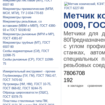
Микрометры листовые (МЛ), ГОСТ
6507-90
Микрометры призматические (МПИ,
Метчик ко
МСИ, МТИ), ТУ 2-034-770-83
Микрометры прочие
Микрометры резьбовые, со
0009, ГОС
вставками (МВМ и МВП), ГОСТ 4380-
93 и ГОСТ 50190-92
Метчики для д
Микрометры рычажные (МРИ и МР),
ГОСТ 4381-87
80Предназначе
Микрометры трубные (МТ), ГОСТ
с углом профи
6507-90
Скобы индикаторные (СИ), ГОСТ
станках, авто
11098-75
специальных п
Скобы рычажные (СР), ГОСТ 11098-
75
резьбовых соед
Измерительный инструмент - прочее
7806708
Глубиномеры (ГИ, ГМ), ГОСТ 7661-67,
192
ГОСТ 7470-92
Нутромеры (НИ, НМ), ГОСТ 10-75,
в закладки
сравнение
ГОСТ 868-82, ГОСТ 9244-75
Образцы шероховатости (ОШС),
ГОСТ 9378-75
Пластины стеклянные типа ПМ,