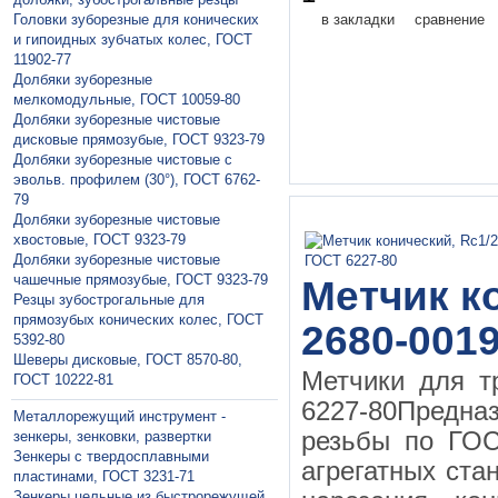
Головки зуборезные для конических
в закладки
сравнение
и гипоидных зубчатых колес, ГОСТ
11902-77
Долбяки зуборезные
мелкомодульные, ГОСТ 10059-80
Долбяки зуборезные чистовые
дисковые прямозубые, ГОСТ 9323-79
Долбяки зуборезные чистовые с
эвольв. профилем (30°), ГОСТ 6762-
79
Долбяки зуборезные чистовые
хвостовые, ГОСТ 9323-79
Долбяки зуборезные чистовые
чашечные прямозубые, ГОСТ 9323-79
Метчик ко
Резцы зубострогальные для
прямозубых конических колес, ГОСТ
2680-0019
5392-80
Шеверы дисковые, ГОСТ 8570-80,
Метчики для т
ГОСТ 10222-81
6227-80Предна
Металлорежущий инструмент -
резьбы по ГОС
зенкеры, зенковки, развертки
Зeнкeры с твердосплавными
агрегатных ста
пластинами, ГОСТ 3231-71
Зeнкeры цельные из быстрорежущей