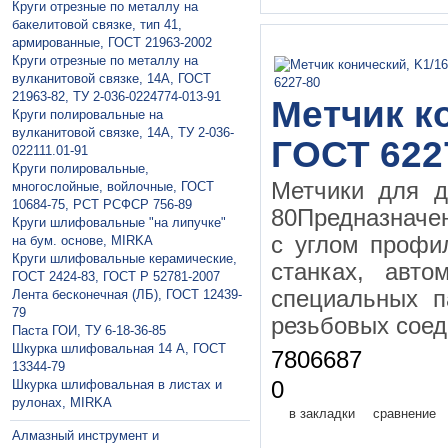
Круги отрезные по металлу на
бакелитовой связке, тип 41,
армированные, ГОСТ 21963-2002
Круги отрезные по металлу на
вулканитовой связке, 14А, ГОСТ
21963-82, ТУ 2-036-0224774-013-91
Метчик ко
Круги полировальные на
вулканитовой связке, 14А, ТУ 2-036-
ГОСТ 622
022111.01-91
Круги полировальные,
Метчики для д
многослойные, войлочные, ГОСТ
10684-75, РСТ РСФСР 756-89
80Предназначе
Круги шлифовальные "на липучке"
с углом профи
на бум. основе, MIRKA
Круги шлифовальные керамические,
станках, авто
ГОСТ 2424-83, ГОСТ P 52781-2007
специальных п
Лента бесконечная (ЛБ), ГОСТ 12439-
79
резьбовых соед
Паста ГОИ, ТУ 6-18-36-85
Шкурка шлифовальная 14 А, ГОСТ
7806687
13344-79
Шкурка шлифовальная в листах и
0
рулонах, MIRKA
в закладки
сравнение
Алмазный инструмент и