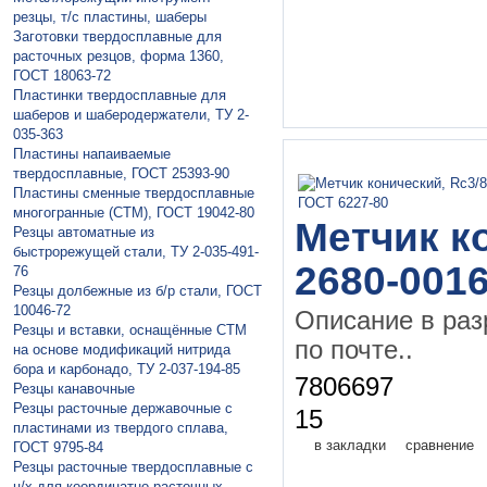
резцы, т/с пластины, шаберы
Заготовки твердосплавные для
расточных резцов, форма 1360,
ГОСТ 18063-72
Пластинки твердосплавные для
шаберов и шаберодержатели, ТУ 2-
035-363
Пластины напаивaемые
твердосплавные, ГОСТ 25393-90
Пластины сменные твердосплавные
многогранные (СТМ), ГОСТ 19042-80
Метчик ко
Резцы автоматные из
быстрорежущей стали, ТУ 2-035-491-
2680-0016
76
Резцы долбежные из б/р стали, ГОСТ
10046-72
Описание в раз
Резцы и вставки, оснащённые СТМ
по почте..
на основе модификаций нитрида
бора и карбонадо, ТУ 2-037-194-85
7806697
Резцы канавочные
Резцы расточные державочные с
15
пластинами из твердого сплава,
в закладки
сравнение
ГОСТ 9795-84
Резцы расточные твердосплавные с
ц/х для координатно-расточных