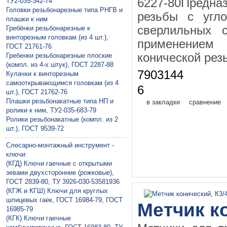
6227-80Предна
ТУ2-035-342-74
Головки резьбонарезные типа РНГВ и
резьбы с угл
плашки к ним
сверлильных с
Гребёнки резьбонарезные к
винторезным головкам (из 4 шт.),
применением
ГОСТ 21761-76
конической рез
Гребенки резьбонарезные плоские
(компл. из 4-х штук), ГОСТ 2287-88
7903144
Кулачки к винторезным
самооткрывающимся головкам (из 4
6
шт.), ГОСТ 21762-76
Плашки резьбонакатные типа НП и
в закладки
сравнение
ролики к ним, ТУ2-035-683-79
Ролики резьбонакатные (компл. из 2
шт.), ГОСТ 9539-72
Слесарно-монтажный инструмент -
ключи
(КГД) Ключи гаечные с открытыми
зевами двухсторонние (рожковые),
ГОСТ 2839-80, ТУ 3926-030-53581936
(КГЖ и КГШ) Ключи для круглых
шлицевых гаек, ГОСТ 16984-79, ГОСТ
Метчик ко
16985-79
(КГК) Ключи гаечные