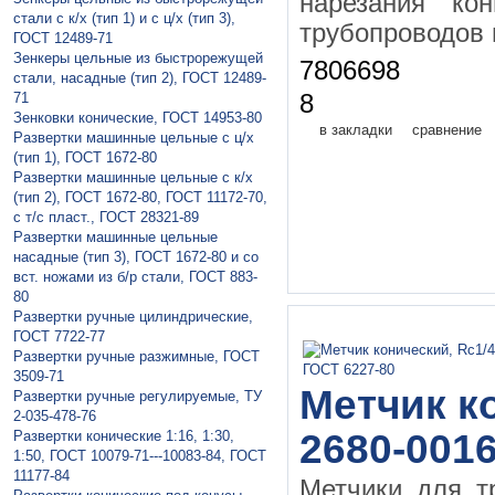
нарезания ко
стали с к/х (тип 1) и с ц/х (тип 3),
трубопроводов 
ГОСТ 12489-71
Зeнкeры цельные из быстрорежущей
7806698
стали, насадные (тип 2), ГОСТ 12489-
71
8
Зенковки конические, ГОСТ 14953-80
в закладки
сравнение
Рaзвeртки мaшинныe цельные с ц/х
(тип 1), ГОСТ 1672-80
Рaзвeртки мaшинные цельные с к/х
(тип 2), ГОСТ 1672-80, ГОСТ 11172-70,
с т/с пласт., ГОСТ 28321-89
Рaзвeртки машинные цельные
насадные (тип 3), ГОСТ 1672-80 и со
вст. ножами из б/р стали, ГОСТ 883-
80
Рaзвертки ручныe цилиндрические,
ГОСТ 7722-77
Рaзвертки ручные разжимные, ГОСТ
3509-71
Метчик ко
Рaзвертки ручные регулируемые, ТУ
2-035-478-76
2680-0016
Развертки конические 1:16, 1:30,
1:50, ГОСТ 10079-71---10083-84, ГОСТ
11177-84
Метчики для т