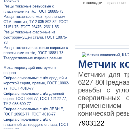
18876-73
в закладки
сравнение
Резцы токарные резьбовые с
пластинами из т/с, ГОСТ 18885-73
Резцы токарные с мех. креплением
СТМ пластин, ТУ 2-035-892-82, ГОСТ
21151-75, ГОСТ 26476, 26611-85
Резцы токарные фасочные из
быстрорежущей стали, ГОСТ 18875-
73
Резцы токарные чистовые широкие с
пластинами из т/с, ГОСТ 18881-73
Твердосплавные изделия разные
Метчик к
Металлорежущий инструмент -
свёрла
Метчики для т
Свёрла спиральные с ц/х средней и
6227-80Предна
короткой серии, правые, ГОСТ 10902-
77, ГОСТ 4010-77
резьбы с угл
Свёрла спиральные с ц/х длинной
сверлильных с
серии, ГОСТ 886-77, ГОСТ 12122-77,
ТУ 2-035-600-77
применением
Свёрла спиральные с ц/х ЛЕВЫЕ,
конической рез
ГОСТ 10902-77, ГОСТ 4010-77
Свёрла спиральные с ц/х с
7903122
пластиной из твердого сплава, ГОСТ