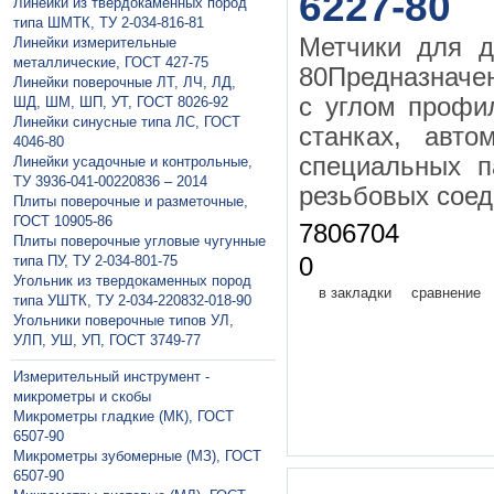
6227-80
Линейки из твердокаменных пород
типа ШМТК, ТУ 2-034-816-81
Метчики для д
Линейки измерительные
металлические, ГОСТ 427-75
80Предназначе
Линейки поверочные ЛТ, ЛЧ, ЛД,
с углом профи
ШД, ШМ, ШП, УТ, ГОСТ 8026-92
Линейки синусные типа ЛС, ГОСТ
станках, авто
4046-80
специальных п
Линейки усадочные и контрольные,
ТУ 3936-041-00220836 – 2014
резьбовых соед
Плиты поверочные и разметочные,
ГОСТ 10905-86
7806704
Плиты поверочные угловые чугунные
типа ПУ, ТУ 2-034-801-75
0
Угольник из твердокаменных пород
в закладки
сравнение
типа УШТК, ТУ 2-034-220832-018-90
Угольники поверочные типов УЛ,
УЛП, УШ, УП, ГОСТ 3749-77
Измерительный инструмент -
микрометры и скобы
Микрометры гладкие (МК), ГОСТ
6507-90
Микрометры зубомерные (МЗ), ГОСТ
6507-90