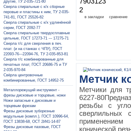
7903123
другие, ТУ 2-035-721-80
Сверла спиральные с к/х сборные
2
перовые и пластины к ним, ТУ 2-035-
в закладки
сравнение
741-81, ГОСТ 25526-82
Сверла спиральные с к/х удлинённой
серии, ГОСТ 2092-77
Сверла спиральные твердосплавные
цельные, ГОСТ 17273-71 --- 17275-71
Сверла т/с для сверления в печ.
плат. (и на станках с ЧПУ), ГОСТ
22093-76---22094-76, ТУ 2-035-853-81
Сверла т/с комбинированные для
печатных плат, ГОСТ 20686-75 и ТУ
2-035-970-84
Свёрла центровочные
Метчик ко
комбинированные, ГОСТ 14952-75
Метчики для т
Металлорежущий инструмент -
фрезы дисковые и торцовые, ножи
6227-80Предна
Ножи запасные к дисковым и
резьбы с угл
торцевым фрезам
Фрезы дисковые зуборезные
сверлильных с
модульные (компл.), ГОСТ 10996-64,
применением
ГОСТ 13838-68, ОСТ 2И41-14-87
Фрезы дисковые пазовые, ГОСТ
конической рез