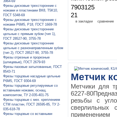
3964-69
Фрезы дисковые трехсторонние с
7903125
ножами и пластинами ВК8, Т5К10,
21
ГОСТ 5348-69
Фрезы дисковые трехсторонние с
в закладки
сравнение
ножами Р6М5, Р18, ГОСТ 1669-78
Фрезы дисковые трехсторонние
цельные с прямым зубом (тип 1),
ГОСТ 28527-90, 3755-78
Фрезы дисковые трехсторонние
цельные с разнонаправленным зубом
(тип 2), ГОСТ 28527-90, 3755-78
Фрезы отрезные и прорезные
(шлицевые), ГОСТ 2679-93
Фрезы пазовые затылованные, ГОСТ
8543-71
Метчик ко
Фрезы торцовые насадные цельные
Р6М5, ГОСТ 9304-69
Метчики для т
Фрезы торцовые регулируемые со
вставными ножами, оснащ.
6227-80Предна
композитом, ТУ 2-035-401-75
резьбы с угл
Фрезы торцовые с мех. креплением
СТМ пластин, ГОСТ 26595-85, ТУ 2-
сверлильных с
035-618-78
применением
Фрезы торцовые со вставными