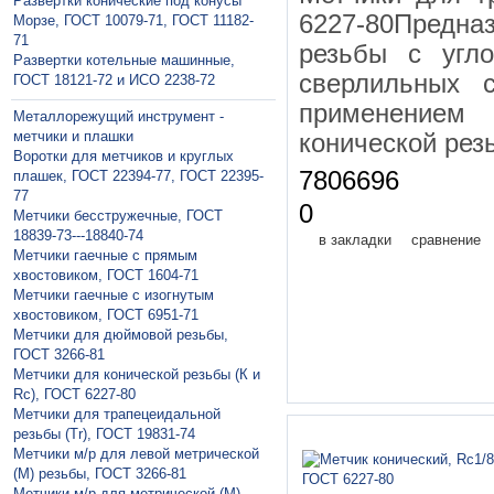
Развертки конические под конусы
6227-80Предна
Морзе, ГОСТ 10079-71, ГОСТ 11182-
71
резьбы с угл
Развертки котельные машинные,
сверлильных с
ГОСТ 18121-72 и ИСО 2238-72
применением
Металлорежущий инструмент -
метчики и плашки
конической рез
Воротки для метчиков и круглых
7806696
плашек, ГОСТ 22394-77, ГОСТ 22395-
77
0
Метчики бесстружечные, ГОСТ
18839-73---18840-74
в закладки
сравнение
Метчики гaечные с прямым
хвостовиком, ГОСТ 1604-71
Метчики гаечные с изогнутым
хвостовиком, ГОСТ 6951-71
Метчики для дюймовой резьбы,
ГОСТ 3266-81
Метчики для конической резьбы (К и
Rc), ГОСТ 6227-80
Метчики для трапецеидальной
резьбы (Tr), ГОСТ 19831-74
Метчики м/р для левой метрической
(М) резьбы, ГОСТ 3266-81
Метчики м/р для метрической (М)