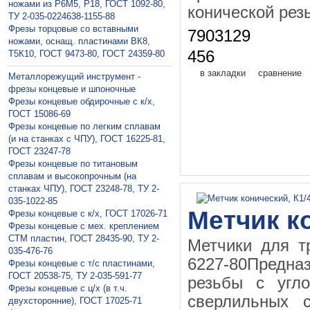
ножами из Р6М5, Р18, ГОСТ 1092-80,
конической рез
ТУ 2-035-0224638-1155-88
Фрезы торцовые со вставными
7903129
ножами, оснащ. пластинами ВК8,
456
Т5К10, ГОСТ 9473-80, ГОСТ 24359-80
в закладки
сравнение
Металлорежущий инструмент -
фрезы концевые и шпоночные
Фрезы концевые обдирочные с к/х,
ГОСТ 15086-69
Фрезы концевые по легким сплавам
(и на станках с ЧПУ), ГОСТ 16225-81,
ГОСТ 23247-78
Фрезы концевые по титановым
сплавам и высокопрочным (на
станках ЧПУ), ГОСТ 23248-78, ТУ 2-
035-1022-85
Метчик ко
Фрезы концевые с к/х, ГОСТ 17026-71
Фрезы концевые с мех. креплением
СТМ пластин, ГОСТ 28435-90, ТУ 2-
Метчики для т
035-476-76
6227-80Предна
Фрезы концевые с т/с пластинами,
ГОСТ 20538-75, ТУ 2-035-591-77
резьбы с угл
Фрезы концевые с ц/х (в т.ч.
сверлильных с
двухсторонние), ГОСТ 17025-71