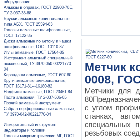
оборудование
Алмазы в оправах, ГОСТ 22908-78Е,
ТУ 2-037-38-88
Бруски алмазные хонинговальные
типа АБХ, ГОСТ 25594-83
Головки алмазные шлифовальные,
ГОСТ 17122-85
Диски алмазные по бетону и чашки
шлифовальные, ГОСТ 10110-87
Иглы алмазные, ГОСТ 17564-85
Инструмент алмазный специальный
Метчик ко
ножовочный, ТУ 3970-050-00221770-
04
Карандаши алмазные, ГОСТ 607-80
0008, ГОС
Круги алмазные шлифовальные,
ГОСТ 16171-81---16180-82
Метчики для д
Надфили алмазные, ГОСТ 23461-84
Паста алмазная, ТУ 2-037-506-85
80Предназначе
Прочий алмазный инструмент
с углом профи
Свёрла перфорированные алмазные,
ТУ 3970-042-00221770-04
станках, авто
специальных п
Измерительный инструмент -
индикаторы и головки
резьбовых соед
Головки микрометрические МГ, ГОСТ