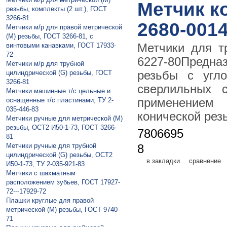
Метчик ко
резьбы, комплекты (2 шт.), ГОСТ
3266-81
2680-0014
Метчики м/р для правой метрической
(М) резьбы, ГОСТ 3266-81, с
винтовыми канавками, ГОСТ 17933-
Метчики для т
72
6227-80Предна
Метчики м/р для трубной
цилиндрической (G) резьбы, ГОСТ
резьбы с угл
3266-81
сверлильных с
Метчики машинные т/с цельные и
оснащенные т/с пластинами, ТУ 2-
применением
035-446-83
конической рез
Метчики ручные для метрической (М)
резьбы, ОСТ2 И50-1-73, ГОСТ 3266-
7806695
81
Метчики ручные для трубной
8
цилиндрической (G) резьбы, ОСТ2
в закладки
сравнение
И50-1-73, ТУ 2-035-921-83
Метчики с шахматным
расположением зубьев, ГОСТ 17927-
72---17929-72
Плaшки круглые для правой
метрической (М) резьбы, ГОСТ 9740-
71