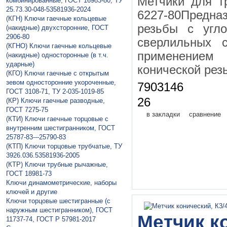
Метчики для т
комбинированные, ГОСТ 16983-80, ТУ
25.73.30-048-53581936-2024
6227-80Предна
(КГН) Ключи гаечные кольцевые
резьбы с угл
(накидные) двухсторонние, ГОСТ
2906-80
сверлильных с
(КГНО) Ключи гаечные кольцевые
применением
(накидные) односторонные (в т.ч.
ударные)
конической рез
(КГО) Ключи гаечные с открытым
зевом односторонние укороченные,
7903146
ГОСТ 3108-71, ТУ 2-035-1019-85
26
(КР) Ключи гаечные разводные,
ГОСТ 7275-75
в закладки
сравнение
(КТИ) Ключи гаечные торцовые с
внутренним шестигранником, ГОСТ
25787-83---25790-83
(КТП) Ключи торцовые трубчатые, ТУ
3926.036.53581936-2005
(КТР) Ключи трубные рычажные,
ГОСТ 18981-73
Ключи динамометрические, наборы
ключей и другие
Ключи торцовые шестигранные (с
наружным шестигранником), ГОСТ
Метчик ко
11737-74, ГОСТ Р 57981-2017