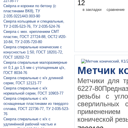
22735-77
12
Свёрла и коронки по бетону (с
в закладки
сравнение
пластинами ВК8), ТУ
2.035.0221443.003-90
Сверла кольцевые и специальные,
ТУ 2-035-523-76, ТУ 2-035-524-76
Сверла с мех. креплением СМТ
пластин, ГОСТ 27724-88, ОСТ2 И20-
10-84, ТУ 2-035-720-80
Сверла спиральные конические с
конусностью 1:50, ГОСТ 18201-72,
ГОСТ 18202-72
Сверла спиральные малоразмерные
Метчик ко
от 0,1 до 1,5 мм с утолщенным ц/х,
ГОСТ 8034-76
Сверла спиральные с к/х длинной
Метчики для т
серии, ГОСТ 12121-77
6227-80Предна
Сверла спиральные с к/х
нормальной серии, ГОСТ 10903-77
резьбы с угл
Сверла спиральные с к/х
сверлильных с
оснащенные пластинами из твердого
сплава, ГОСТ 22736-77, ТУ 2-035-523-
применением
76
конической рез
Сверла спиральные с к/х с
удлинённой рабочей частью и