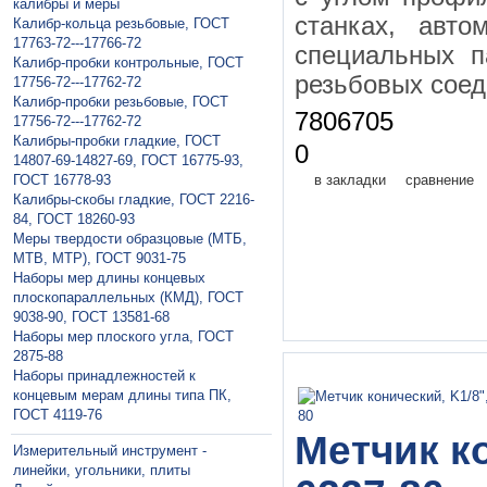
калибры и меры
станках, авто
Калибр-кольца резьбовые, ГОСТ
17763-72---17766-72
специальных п
Калибр-пробки контрольные, ГОСТ
резьбовых соед
17756-72---17762-72
Калибр-пробки резьбовые, ГОСТ
7806705
17756-72---17762-72
Калибры-пробки гладкие, ГОСТ
0
14807-69-14827-69, ГОСТ 16775-93,
ГОСТ 16778-93
в закладки
сравнение
Калибры-скобы гладкие, ГОСТ 2216-
84, ГОСТ 18260-93
Меры твердости образцовые (МТБ,
МТВ, МТР), ГОСТ 9031-75
Наборы мер длины концевых
плоскопараллельных (КМД), ГОСТ
9038-90, ГОСТ 13581-68
Наборы мер плоского угла, ГОСТ
2875-88
Наборы принадлежностей к
концевым мерам длины типа ПК,
ГОСТ 4119-76
Метчик к
Измерительный инструмент -
линейки, угольники, плиты