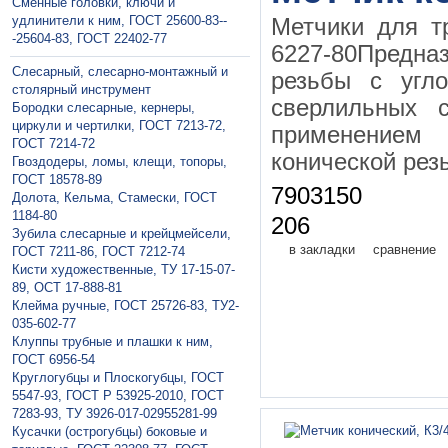
Сменные головки, ключи и
удлинители к ним, ГОСТ 25600-83--
Метчики для т
-25604-83, ГОСТ 22402-77
6227-80Предна
Слесарный, слесарно-монтажный и
резьбы с угл
столярный инструмент
сверлильных с
Бородки слесарные, кернеры,
циркули и чертилки, ГОСТ 7213-72,
применением
ГОСТ 7214-72
конической рез
Гвоздодеры, ломы, клещи, топоры,
ГОСТ 18578-89
7903150
Долота, Кельма, Стамески, ГОСТ
1184-80
206
Зубила слесарные и крейцмейсели,
в закладки
сравнение
ГОСТ 7211-86, ГОСТ 7212-74
Кисти художественные, ТУ 17-15-07-
89, ОСТ 17-888-81
Клейма ручные, ГОСТ 25726-83, ТУ2-
035-602-77
Клуппы трубные и плашки к ним,
ГОСТ 6956-54
Круглогубцы и Плоскогубцы, ГОСТ
5547-93, ГОСТ Р 53925-2010, ГОСТ
7283-93, ТУ 3926-017-02955281-99
Кусачки (острогубцы) боковые и