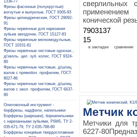
1336-77
сверлильных с
Фрезы фасонные (полукруглые)
применением
вогнутые и выпуклые, ГОСТ 9305-93
Фрезы цилиндрические, ГОСТ 29092-
конической рез
91
Фрезы червячные для нарезания
7903137
зубьев звездочек, ГОСТ 15127-83
15
Фрезы червячные мелкомодульные,
ГОСТ 10331-81
в закладки
сравнение
Фрезы червячные чистовые однозах.,
д/эволь. цил. зуб. колес, ГОСТ 9324-
80
Фрезы червячные чистовые, д/шлиц.
валов с прямобоч. профилем, ГОСТ
8027-86
Фрезы червячные чистовые, д/шлиц.
валов с эвол. профилем, ГОСТ 6637-
80
Опиловочный инструмент -
Метчик ко
борфрезы, надфили, напильники
Борфрезы (шарошки), борнапильники
с нарезанными зубьями, Р6М5, ТУ 2-
Метчики для т
035-671-79, ТУ 2-035-788-80
6227-80Предна
Борфрезы концевые твердосплавные