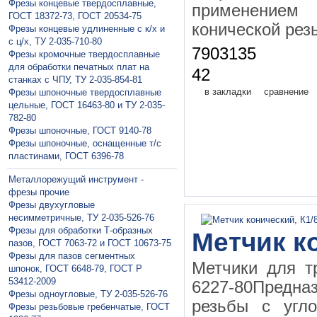
Фрезы концевые твердосплавные,
применением
ГОСТ 18372-73, ГОСТ 20534-75
конической рез
Фрезы концевые удлиненные с к/х и
с ц/х, ТУ 2-035-710-80
7903135
Фрезы кромочные твердосплавные
для обработки печатных плат на
42
станках с ЧПУ, ТУ 2-035-854-81
в закладки
сравнение
Фрезы шпоночные твердосплавные
цельные, ГОСТ 16463-80 и ТУ 2-035-
782-80
Фрезы шпоночные, ГОСТ 9140-78
Фрезы шпоночные, оснащенные т/с
пластинами, ГОСТ 6396-78
Металлорежущий инструмент -
фрезы прочие
Фрезы двухугловые
несимметричные, ТУ 2-035-526-76
Фрезы для обработки Т-образных
Метчик ко
пазов, ГОСТ 7063-72 и ГОСТ 10673-75
Фрезы для пазов сегментных
Метчики для т
шпонок, ГОСТ 6648-79, ГОСТ Р
53412-2009
6227-80Предна
Фрезы одноугловые, ТУ 2-035-526-76
резьбы с угл
Фрезы резьбовые гребенчатые, ГОСТ