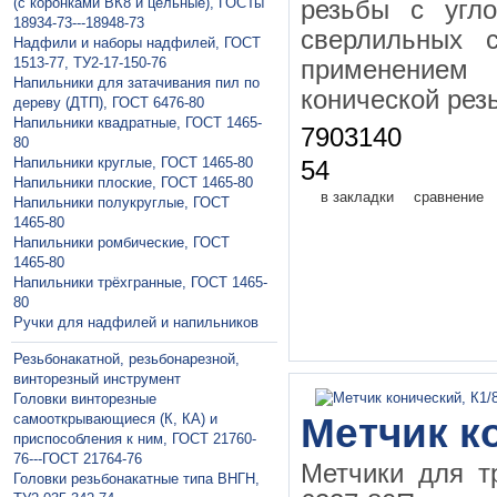
(с коронками ВК8 и цельные), ГОСТы
резьбы с угл
18934-73---18948-73
сверлильных с
Надфили и наборы надфилей, ГОСТ
1513-77, ТУ2-17-150-76
применением
Напильники для затачивания пил по
конической рез
дереву (ДТП), ГОСТ 6476-80
Напильники квадратные, ГОСТ 1465-
7903140
80
Напильники круглые, ГОСТ 1465-80
54
Напильники плоские, ГОСТ 1465-80
в закладки
сравнение
Напильники полукруглые, ГОСТ
1465-80
Напильники ромбические, ГОСТ
1465-80
Напильники трёхгранные, ГОСТ 1465-
80
Ручки для надфилей и напильников
Резьбонакатной, резьбонарезной,
винторезный инструмент
Головки винторезные
самооткрывающиеся (К, КА) и
Метчик ко
приспособления к ним, ГОСТ 21760-
76---ГОСТ 21764-76
Метчики для т
Головки резьбонакатные типа ВНГН,