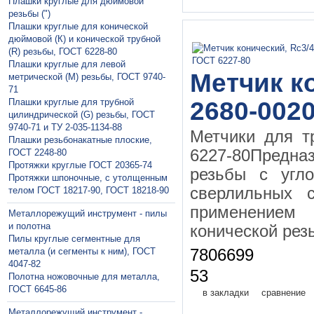
Плашки круглые для дюймовой
резьбы (")
Плашки круглые для конической
дюймовой (К) и конической трубной
(R) резьбы, ГОСТ 6228-80
Плашки круглые для левой
Метчик ко
метрической (М) резьбы, ГОСТ 9740-
71
Плашки круглые для трубной
2680-0020
цилиндрической (G) резьбы, ГОСТ
9740-71 и ТУ 2-035-1134-88
Метчики для т
Плашки резьбонакатные плоские,
6227-80Предна
ГОСТ 2248-80
Протяжки круглые ГОСТ 20365-74
резьбы с угл
Протяжки шпоночные, с утолщенным
сверлильных с
телом ГОСТ 18217-90, ГОСТ 18218-90
применением
Металлорежущий инструмент - пилы
и полотна
конической рез
Пилы круглые сегментные для
металла (и сегменты к ним), ГОСТ
7806699
4047-82
53
Полотна ножовочные для металла,
ГОСТ 6645-86
в закладки
сравнение
Металлорежущий инструмент -