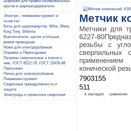
Шарошки для правки шлифовальных
кругов и шарошкодержатели
Метчик ко
Электро-, пневмоинструмент и
оснастка
Биты для шуроповертов, Wiha, Wera,
Метчики для т
King Tony, Biltema
6227-80Предна
Выключатели, щетки угольные,
ремни приводные
резьбы с угл
Ножи для электрорубанков
сверлильных с
Оправки и Переходники
Патроны сверлильные и ключи к
применением
ним, ГОСТ 8522-79, ГОСТ 15935-88
конической рез
Паяльники
Пилки для электролобзиков
7903155
Пневмоинструмент
Сварочные принадлежности и
511
защита
в закладки
сравнение
Электроды и проволока сварочная