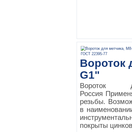
Вороток д
G1"
Вороток д
Россия Применя
резьбы. Возмо
в наименовании
инструментал
покрыты цинков