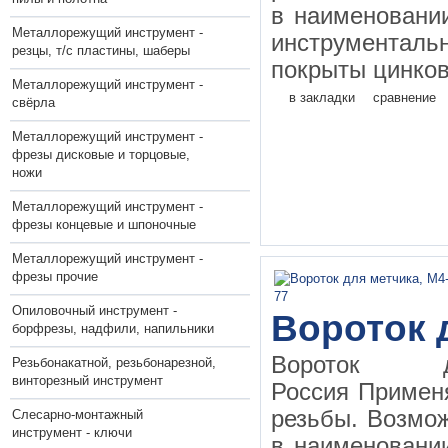
в наименовании
Металлорежущий инструмент -
инструментал
резцы, т/с пластины, шаберы
покрыты цинков
Металлорежущий инструмент -
в закладки
сравнение
свёрла
Металлорежущий инструмент -
фрезы дисковые и торцовые,
ножи
Металлорежущий инструмент -
фрезы концевые и шпоночные
Металлорежущий инструмент -
фрезы прочие
Опиловочный инструмент -
Вороток 
борфрезы, надфили, напильники
Вороток д
Резьбонакатной, резьбонарезной,
винторезный инструмент
Россия Применя
резьбы. Возмо
Слесарно-монтажный
инструмент - ключи
в наименовании