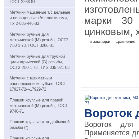
ГОСТ 3266-81
изготовле
Метчики машинные т/с цельные
марки 30
и оснащенные т/с пластинами,
ТУ 2-035-446-83
цинковым, 
Метчики ручные для
метрической (М) резьбы, ОСТ2
в закладки
сравнение
И50-1-73, ГОСТ 3266-81
Метчики ручные для трубной
цилиндрической (G) резьбы,
ОСТ2 И50-1-73, ТУ 2-035-921-83
Метчики с шахматным
расположением зубьев, ГОСТ
17927-72---17929-72
Плaшки круглые для правой
метрической (М) резьбы, ГОСТ
Вороток 
9740-71
Плашки круглые для дюймовой
Вороток для
резьбы (")
Применяется дл
Плашки круглые для