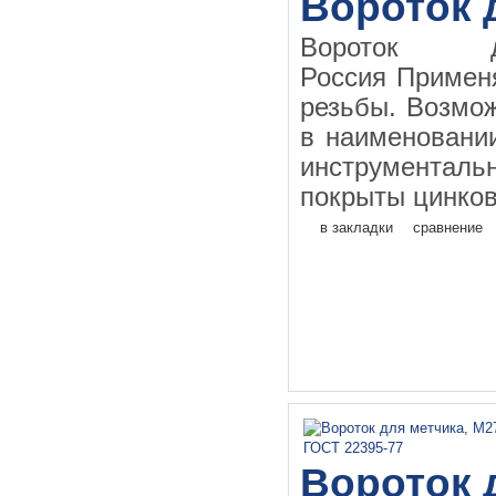
Вороток 
Вороток д
Россия Применя
резьбы. Возмо
в наименовании
инструментал
покрыты цинков
в закладки
сравнение
Вороток д