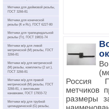
Метчики для дюймовой резьбы,
ГОСТ 3266-81
Метчики для конической
резьбы (К и Rc), ГОСТ 6227-80
Метчики для трапецеидальной
резьбы (Tr), ГОСТ 19831-74
Во
Метчики м/р для левой
метрической (М) резьбы, ГОСТ
ок
3266-81
В
Метчики м/р для метрической
(М) резьбы, комплекты (2 шт.),
(м
ГОСТ 3266-81
Россия П
Метчики м/р для правой
метрической (М) резьбы, ГОСТ
метчиков 
3266-81, с винтовыми
канавками, ГОСТ 17933-72
размеры з
Метчики м/р для трубной
наименован
цилиндрической (G) резьбы,