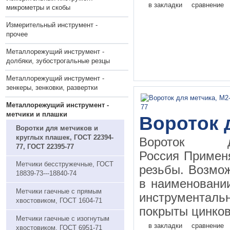
в закладки
сравнение
микрометры и скобы
Измерительный инструмент -
прочее
Металлорежущий инструмент -
долбяки, зубострогальные резцы
Металлорежущий инструмент -
зенкеры, зенковки, развертки
Металлорежущий инструмент -
метчики и плашки
Вороток 
Воротки для метчиков и
круглых плашек, ГОСТ 22394-
Вороток д
77, ГОСТ 22395-77
Россия Применя
Метчики бесстружечные, ГОСТ
резьбы. Возмо
18839-73---18840-74
в наименовании
Метчики гaечные с прямым
инструментал
хвостовиком, ГОСТ 1604-71
покрыты цинков
Метчики гаечные с изогнутым
в закладки
сравнение
хвостовиком, ГОСТ 6951-71