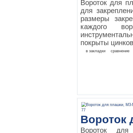
Вороток для п
для закреплен
размеры закр
каждого во
инструментал
покрыты цинков
в закладки
сравнение
Вороток 
Вороток дл