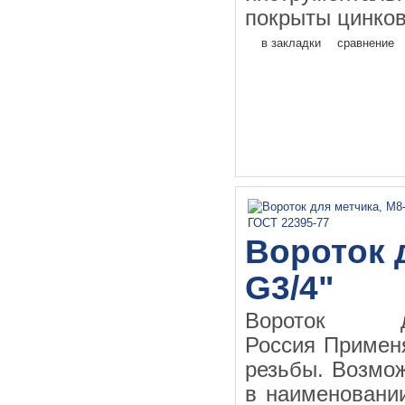
покрыты цинков
в закладки
сравнение
Вороток д
G3/4"
Вороток д
Россия Применя
резьбы. Возмо
в наименовании