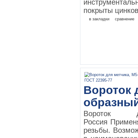
инструментал
покрыты цинков
в закладки
сравнение
Вороток д
образны
Вороток д
Россия Применя
резьбы. Возмо