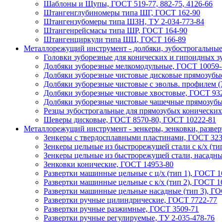
Шаблоны и Щупы, ГОСТ 519-77, 882-75, 4126-66
Штангенглубиномеры типа ШГ, ГОСТ 162-90
Штангензубомеры типа ШЗН, ТУ 2-034-773-84
Штангенрейсмасы типа ШР, ГОСТ 164-90
Штангенциркули типа ШЦ, ГОСТ 166-89
Металлорежущий инструмент - долбяки, зубострогальные
Головки зуборезные для конических и гипоидных з
Долбяки зуборезные мелкомодульные, ГОСТ 10059-
Долбяки зуборезные чистовые дисковые прямозубы
Долбяки зуборезные чистовые с эвольв. профилем (
Долбяки зуборезные чистовые хвостовые, ГОСТ 93
Долбяки зуборезные чистовые чашечные прямозубы
Резцы зубострогальные для прямозубых конических
Шеверы дисковые, ГОСТ 8570-80, ГОСТ 10222-81
Металлорежущий инструмент - зенкеры, зенковки, разве
Зeнкeры с твердосплавными пластинами, ГОСТ 323
Зeнкeры цельные из быстрорежущей стали с к/х (тип 
Зeнкeры цельные из быстрорежущей стали, насадны
Зенковки конические, ГОСТ 14953-80
Рaзвeртки мaшинныe цельные с ц/х (тип 1), ГОСТ 1
Рaзвeртки мaшинные цельные с к/х (тип 2), ГОСТ 16
Рaзвeртки машинные цельные насадные (тип 3), ГОС
Рaзвертки ручныe цилиндрические, ГОСТ 7722-77
Рaзвертки ручные разжимные, ГОСТ 3509-71
Рaзвертки ручные регулируемые, ТУ 2-035-478-76