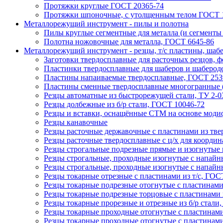
Протяжки круглые ГОСТ 20365-74
Протяжки шпоночные, с утолщенным телом ГОСТ 1
Металлорежущий инструмент - пилы и полотна
Пилы круглые сегментные для металла (и сегменты
Полотна ножовочные для металла, ГОСТ 6645-86
Металлорежущий инструмент - резцы, т/с пластины, шаб
Заготовки твердосплавные для расточных резцов, 
Пластинки твердосплавные для шаберов и шабероде
Пластины напаивaемые твердосплавные, ГОСТ 253
Пластины сменные твердосплавные многогранные 
Резцы автоматные из быстрорежущей стали, ТУ 2-0
Резцы долбежные из б/р стали, ГОСТ 10046-72
Резцы и вставки, оснащённые СТМ на основе модиф
Резцы канавочные
Резцы расточные державочные с пластинами из тве
Резцы расточные твердосплавные с ц/х для координ
Резцы строгальные подрезные прямые и изогнутые и
Резцы строгальные, проходные изогнутые с напайн
Резцы строгальные, проходные изогнутые с напайн
Резцы токарные отрезные с пластинами из т/с, ГОС
Резцы токарные подрезные отогнутые с пластинами 
Резцы токарные подрезные торцовые с пластинами и
Резцы токарные прорезные и отрезные из б/р стали
Резцы токарные проходные отогнутые с пластинами
Резцы токарные проходные отогнутые с пластинами