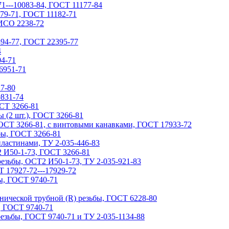
71---10083-84, ГОСТ 11177-84
79-71, ГОСТ 11182-71
ИСО 2238-72
94-77, ГОСТ 22395-77
4
4-71
6951-71
7-80
9831-74
ОСТ 3266-81
ы (2 шт.), ГОСТ 3266-81
ГОСТ 3266-81, с винтовыми канавками, ГОСТ 17933-72
бы, ГОСТ 3266-81
ластинами, ТУ 2-035-446-83
 И50-1-73, ГОСТ 3266-81
езьбы, ОСТ2 И50-1-73, ТУ 2-035-921-83
 17927-72---17929-72
ы, ГОСТ 9740-71
нической трубной (R) резьбы, ГОСТ 6228-80
, ГОСТ 9740-71
езьбы, ГОСТ 9740-71 и ТУ 2-035-1134-88