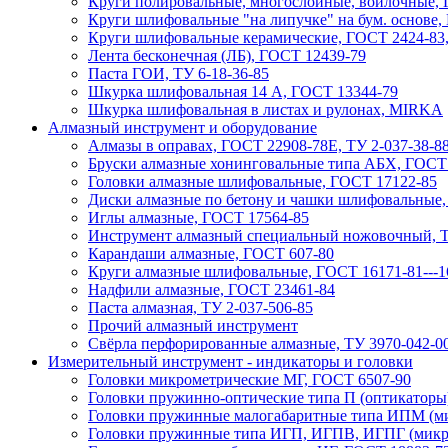
Круги полировальные, многослойные, войлочные,
Круги шлифовальные "на липучке" на бум. основе
Круги шлифовальные керамические, ГОСТ 2424-83,
Лента бесконечная (ЛБ), ГОСТ 12439-79
Паста ГОИ, ТУ 6-18-36-85
Шкурка шлифовальная 14 А, ГОСТ 13344-79
Шкурка шлифовальная в листах и рулонах, MIRKA
Алмазный инструмент и оборудование
Алмазы в оправах, ГОСТ 22908-78Е, ТУ 2-037-38-8
Бруски алмазные хонинговальные типа АБХ, ГОСТ
Головки алмазные шлифовальные, ГОСТ 17122-85
Диски алмазные по бетону и чашки шлифовальные,
Иглы алмазные, ГОСТ 17564-85
Инструмент алмазный специальный ножовочный, Т
Карандаши алмазные, ГОСТ 607-80
Круги алмазные шлифовальные, ГОСТ 16171-81---1
Надфили алмазные, ГОСТ 23461-84
Паста алмазная, ТУ 2-037-506-85
Прочий алмазный инструмент
Свёрла перфорированные алмазные, ТУ 3970-042-0
Измерительный инструмент - индикаторы и головки
Головки микрометрические МГ, ГОСТ 6507-90
Головки пружинно-оптические типа П (оптикаторы
Головки пружинные малогабаритные типа ИПМ (ми
Головки пружинные типа ИГП, ИГПВ, ИГПГ (микрок