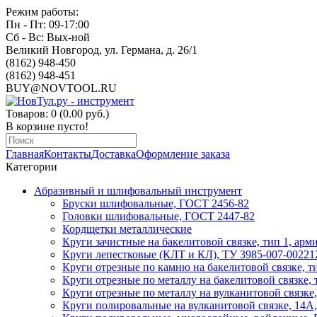
Режим работы:
Пн - Пт: 09-17:00
Сб - Вс: Вых-ной
Великий Новгород, ул. Германа, д. 26/1
(8162) 948-450
(8162) 948-451
BUY@NOVTOOL.RU
Товаров: 0 (0.00 руб.)
В корзине пусто!
Главная
Контакты
Доставка
Оформление заказа
Категории
Абразивный и шлифовальный инструмент
Бруски шлифовальные, ГОСТ 2456-82
Головки шлифовальные, ГОСТ 2447-82
Кордщетки металлические
Круги зачистные на бакелитовой связке, тип 1, ар
Круги лепестковые (КЛТ и КЛ), ТУ 3985-007-00221
Круги отрезные по камню на бакелитовой связке, 
Круги отрезные по металлу на бакелитовой связке,
Круги отрезные по металлу на вулканитовой связке
Круги полировальные на вулканитовой связке, 14А,