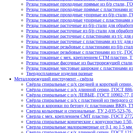
Резцы токарные проходные прямые из б/р стали, Г
Резцы токарные проходные прямые с пластинами из
Резцы токарные проходные упорные из б/р стали, 
Резцы токарные проходные упорные с пластинами и
Резцы токарные расточные из б/р стали для обрабо
Резцы токарные расточные из б/р стали для обрабо
Резцы токарные расточные с пластинами из т/с для
Резцы токарные расточные с пластинами из т/с для
Резцы токарные резьбовые с пластинами из б/р ста
Резцы токарные резьбовые с пластинами из т/с, ГО
Резцы токарные с мех. креплением СТМ пластин, Т
Резцы токарные фасочные из быстрорежущей стали
Резцы токарные чистовые широкие с пластинами из
Твердосплавные изделия разные
Металлорежущий инструмент - свёрла
Свёрла спиральные с ц/х средней и короткой серии
Свёрла спиральные с ц/х длинной серии, ГОСТ 886-
Свёрла спиральные с ц/х ЛЕВЫЕ, ГОСТ 10902-77, 
Свёрла спиральные с ц/х с пластиной из твердого 
Свёрла и коронки по бетону (с пластинами ВК8), ТУ
Сверла кольцевые и специальные, ТУ 2-035-523-76,
Сверла с мех. креплением СМТ пластин, ГОСТ 2772
Сверла спиральные конические с конусностью 1:50
Сверла спиральные малоразмерные от 0,1 до 1,5 мм
Сверла спиральные с к/х длинной серии, ГОСТ 121