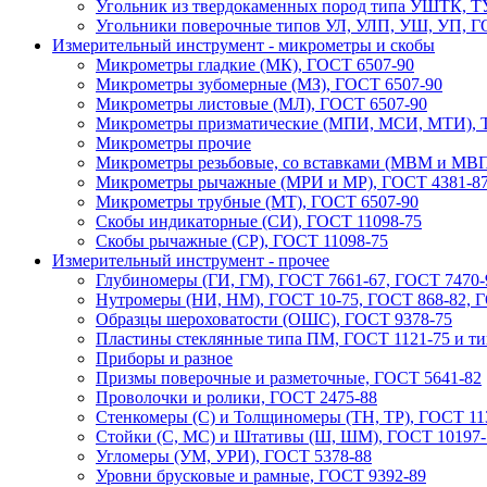
Угольник из твердокаменных пород типа УШТК, ТУ
Угольники поверочные типов УЛ, УЛП, УШ, УП, Г
Измерительный инструмент - микрометры и скобы
Микрометры гладкие (МК), ГОСТ 6507-90
Микрометры зубомерные (МЗ), ГОСТ 6507-90
Микрометры листовые (МЛ), ГОСТ 6507-90
Микрометры призматические (МПИ, МСИ, МТИ), Т
Микрометры прочие
Микрометры резьбовые, со вставками (МВМ и МВП
Микрометры рычажные (МРИ и МР), ГОСТ 4381-8
Микрометры трубные (МТ), ГОСТ 6507-90
Скобы индикаторные (СИ), ГОСТ 11098-75
Скобы рычажные (СР), ГОСТ 11098-75
Измерительный инструмент - прочее
Глубиномеры (ГИ, ГМ), ГОСТ 7661-67, ГОСТ 7470-
Нутромеры (НИ, НМ), ГОСТ 10-75, ГОСТ 868-82, 
Образцы шероховатости (ОШС), ГОСТ 9378-75
Пластины стеклянные типа ПМ, ГОСТ 1121-75 и т
Приборы и разное
Призмы поверочные и разметочные, ГОСТ 5641-82
Проволочки и ролики, ГОСТ 2475-88
Стенкомеры (С) и Толщиномеры (ТН, ТР), ГОСТ 11
Стойки (С, МС) и Штативы (Ш, ШМ), ГОСТ 10197-
Угломеры (УМ, УРИ), ГОСТ 5378-88
Уровни брусковые и рамные, ГОСТ 9392-89