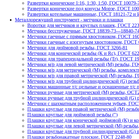
Развертки конические 1:16, 1:30, 1:50, ГОСТ 10079-
Развертки конические под конусы Морзе, ГОСТ 100
Развертки котельные машинные, ГОСТ 18121-72 и 
Металлорежущий инструмент - метчики и плашки
Воротки для метчиков и круглых плашек, ГОСТ 223
Метчики бесстружечные, ГОСТ 18839-73---18840-7
Метчики гaечные с прямым хвостовиком, ГОСТ 160
Метчики гаечные с изогнутым хвостовиком, ГОСТ 
Метчики для дюймовой резьбы, ГОСТ 3266-81
Метчики для конической резьбы (К и Rc), ГОСТ 622
Метчики для трапецеидальной резьбы (Tr), ГОСТ 1
Метчики м/р для левой метрической (М) резьбы, Г
Метчики м/р для метрической (М) резьбы, комплект
Метчики м/р для правой метрической (М) резьбы, 
Метчики м/р для трубной цилиндрической (G) резь
Метчики машинные т/с цельные и оснащенные т/с п
Метчики ручные для метрической (М) резьбы, ОСТ2
Метчики ручные для трубной цилиндрической (G) р
Метчики с шахматным расположением зубьев, ГОСТ
Плaшки круглые для правой метрической (М) резьб
Плашки круглые для дюймовой резьбы (")
Плашки круглые для конической дюймовой (К) и ко
Плашки круглые для левой метрической (М) резьбы
Плашки круглые для трубной цилиндрической (G) р
Плашки резьбонакатные плоские, ГОСТ 2248-80