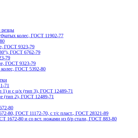
 резцы
убчатых колес, ГОСТ 11902-77
80
е, ГОСТ 9323-79
30°), ГОСТ 6762-79
23-79
е, ГОСТ 9323-79
 колес, ГОСТ 5392-80
ртки
1-71
1) и с ц/х (тип 3), ГОСТ 12489-71
е (тип 2), ГОСТ 12489-71
672-80
72-80, ГОСТ 11172-70, с т/с пласт., ГОСТ 28321-89
Т 1672-80 и со вст. ножами из б/р стали, ГОСТ 883-80