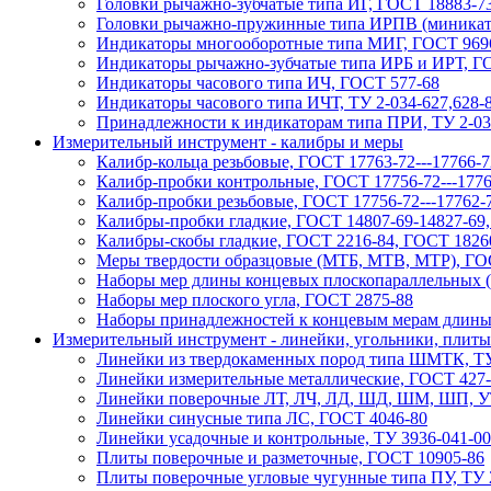
Головки рычажно-зубчатые типа ИГ, ГОСТ 18883-7
Головки рычажно-пружинные типа ИРПВ (миникато
Индикаторы многооборотные типа МИГ, ГОСТ 969
Индикаторы рычажно-зубчатые типа ИРБ и ИРТ, Г
Индикаторы часового типа ИЧ, ГОСТ 577-68
Индикаторы часового типа ИЧТ, ТУ 2-034-627,628-8
Принадлежности к индикаторам типа ПРИ, ТУ 2-03
Измерительный инструмент - калибры и меры
Калибр-кольца резьбовые, ГОСТ 17763-72---17766-7
Калибр-пробки контрольные, ГОСТ 17756-72---1776
Калибр-пробки резьбовые, ГОСТ 17756-72---17762-
Калибры-пробки гладкие, ГОСТ 14807-69-14827-69
Калибры-скобы гладкие, ГОСТ 2216-84, ГОСТ 1826
Меры твердости образцовые (МТБ, МТВ, МТР), ГО
Наборы мер длины концевых плоскопараллельных 
Наборы мер плоского угла, ГОСТ 2875-88
Наборы принадлежностей к концевым мерам длины
Измерительный инструмент - линейки, угольники, плиты
Линейки из твердокаменных пород типа ШМТК, ТУ
Линейки измерительные металлические, ГОСТ 427
Линейки поверочные ЛТ, ЛЧ, ЛД, ШД, ШМ, ШП, У
Линейки синусные типа ЛС, ГОСТ 4046-80
Линейки усадочные и контрольные, ТУ 3936-041-00
Плиты поверочные и разметочные, ГОСТ 10905-86
Плиты поверочные угловые чугунные типа ПУ, ТУ 