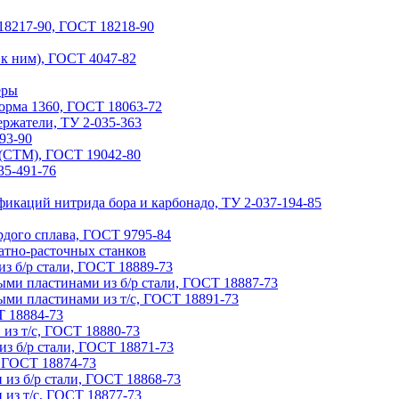
8217-90, ГОСТ 18218-90
 к ним), ГОСТ 4047-82
еры
форма 1360, ГОСТ 18063-72
ржатели, ТУ 2-035-363
93-90
(СТМ), ГОСТ 19042-80
35-491-76
икаций нитрида бора и карбонадо, ТУ 2-037-194-85
рдого сплава, ГОСТ 9795-84
атно-расточных станков
з б/р стали, ГОСТ 18889-73
ыми пластинами из б/р стали, ГОСТ 18887-73
ыми пластинами из т/с, ГОСТ 18891-73
Т 18884-73
из т/с, ГОСТ 18880-73
з б/р стали, ГОСТ 18871-73
, ГОСТ 18874-73
 из б/р стали, ГОСТ 18868-73
 из т/с, ГОСТ 18877-73