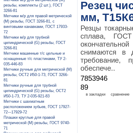
Резец чи
резьбы, комплекты (2 шт.), ГОСТ
3266-81
мм, Т15К6
Метчики м/р для правой метрической
(М) резьбы, ГОСТ 3266-81, с
винтовыми канавками, ГОСТ 17933-
Резцы токарны
72
сплава, ГО
Метчики м/р для трубной
цилиндрической (G) резьбы, ГОСТ
окончательной 
3266-81
снимаются в 
Метчики машинные т/с цельные и
оснащенные т/с пластинами, ТУ 2-
требование, 
035-446-83
обеспече..
Метчики ручные для метрической (М)
резьбы, ОСТ2 И50-1-73, ГОСТ 3266-
7853946
81
Метчики ручные для трубной
89
цилиндрической (G) резьбы, ОСТ2
в закладки
сравнение
И50-1-73, ТУ 2-035-921-83
Метчики с шахматным
расположением зубьев, ГОСТ 17927-
72---17929-72
Плaшки круглые для правой
метрической (М) резьбы, ГОСТ 9740-
71