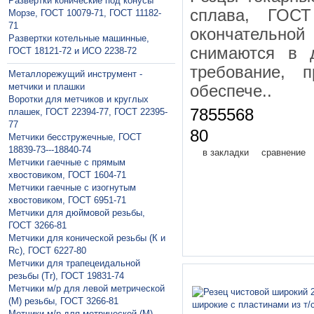
Развертки конические под конусы
сплава, ГО
Морзе, ГОСТ 10079-71, ГОСТ 11182-
71
окончательной 
Развертки котельные машинные,
снимаются в 
ГОСТ 18121-72 и ИСО 2238-72
требование, 
Металлорежущий инструмент -
метчики и плашки
обеспече..
Воротки для метчиков и круглых
7855568
плашек, ГОСТ 22394-77, ГОСТ 22395-
77
80
Метчики бесстружечные, ГОСТ
18839-73---18840-74
в закладки
сравнение
Метчики гaечные с прямым
хвостовиком, ГОСТ 1604-71
Метчики гаечные с изогнутым
хвостовиком, ГОСТ 6951-71
Метчики для дюймовой резьбы,
ГОСТ 3266-81
Метчики для конической резьбы (К и
Rc), ГОСТ 6227-80
Метчики для трапецеидальной
резьбы (Tr), ГОСТ 19831-74
Метчики м/р для левой метрической
(М) резьбы, ГОСТ 3266-81
Метчики м/р для метрической (М)