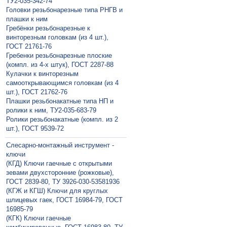
ТУ2-035-342-74
Головки резьбонарезные типа РНГВ и
плашки к ним
Гребёнки резьбонарезные к
винторезным головкам (из 4 шт.),
ГОСТ 21761-76
Гребенки резьбонарезные плоские
(компл. из 4-х штук), ГОСТ 2287-88
Кулачки к винторезным
самооткрывающимся головкам (из 4
шт.), ГОСТ 21762-76
Плашки резьбонакатные типа НП и
ролики к ним, ТУ2-035-683-79
Ролики резьбонакатные (компл. из 2
шт.), ГОСТ 9539-72
Слесарно-монтажный инструмент -
ключи
(КГД) Ключи гаечные с открытыми
зевами двухсторонние (рожковые),
ГОСТ 2839-80, ТУ 3926-030-53581936
(КГЖ и КГШ) Ключи для круглых
шлицевых гаек, ГОСТ 16984-79, ГОСТ
16985-79
(КГК) Ключи гаечные