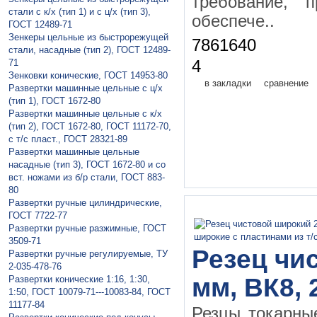
требование, 
стали с к/х (тип 1) и с ц/х (тип 3),
обеспече..
ГОСТ 12489-71
Зeнкeры цельные из быстрорежущей
7861640
стали, насадные (тип 2), ГОСТ 12489-
71
4
Зенковки конические, ГОСТ 14953-80
в закладки
сравнение
Рaзвeртки мaшинныe цельные с ц/х
(тип 1), ГОСТ 1672-80
Рaзвeртки мaшинные цельные с к/х
(тип 2), ГОСТ 1672-80, ГОСТ 11172-70,
с т/с пласт., ГОСТ 28321-89
Рaзвeртки машинные цельные
насадные (тип 3), ГОСТ 1672-80 и со
вст. ножами из б/р стали, ГОСТ 883-
80
Рaзвертки ручныe цилиндрические,
ГОСТ 7722-77
Рaзвертки ручные разжимные, ГОСТ
3509-71
Резец чи
Рaзвертки ручные регулируемые, ТУ
2-035-478-76
мм, ВК8, 
Развертки конические 1:16, 1:30,
1:50, ГОСТ 10079-71---10083-84, ГОСТ
11177-84
Резцы токарны