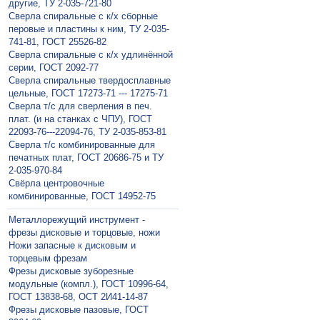
другие, ТУ 2-035-721-80
Сверла спиральные с к/х сборные
перовые и пластины к ним, ТУ 2-035-
741-81, ГОСТ 25526-82
Сверла спиральные с к/х удлинённой
серии, ГОСТ 2092-77
Сверла спиральные твердосплавные
цельные, ГОСТ 17273-71 --- 17275-71
Сверла т/с для сверления в печ.
плат. (и на станках с ЧПУ), ГОСТ
22093-76---22094-76, ТУ 2-035-853-81
Сверла т/с комбинированные для
печатных плат, ГОСТ 20686-75 и ТУ
2-035-970-84
Свёрла центровочные
комбинированные, ГОСТ 14952-75
Металлорежущий инструмент -
фрезы дисковые и торцовые, ножи
Ножи запасные к дисковым и
торцевым фрезам
Фрезы дисковые зуборезные
модульные (компл.), ГОСТ 10996-64,
ГОСТ 13838-68, ОСТ 2И41-14-87
Фрезы дисковые пазовые, ГОСТ