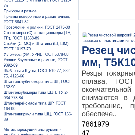
ГОСТ 1121-75 и типа ПИ, ГОСТ 2923-
75
Приборы и разное
Призмы поверочные и разметочные,
ГОСТ 5641-82
Проволочки и ролики, ГОСТ 2475-88
Стенкомеры (С) и Толщиномеры (ТН,
ТР), ГОСТ 11358-89
Стойки (С, МС) и Штативы (Ш, ШМ),
Резец чи
ГОСТ 10197-70
Угломеры (УМ, УРИ), ГОСТ 5378-88
мм, Т5К10
Уровни брусковые и рамные, ГОСТ
9392-89
Шаблоны и Щупы, ГОСТ 519-77, 882-
Резцы токарны
75, 4126-66
сплава, ГО
Штангенглубиномеры типа ШГ, ГОСТ
162-90
окончательной 
Штангензубомеры типа ШЗН, ТУ 2-
снимаются в 
034-773-84
Штангенрейсмасы типа ШР, ГОСТ
требование, 
164-90
обеспече..
Штангенциркули типа ШЦ, ГОСТ 166-
89
7861979
Металлорежущий инструмент -
47
долбяки, зубострогальные резцы