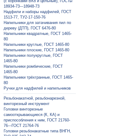
(с коронками ВК8 и цельные), ГОСТы
18934-73---18948-73
Надфили и наборы надфилей, ГОСТ
1513-77, ТУ2-17-150-76
Напильники для затачивания пил по
дереву (ДТП), ГОСТ 6476-80
Напильники квадратные, ГОСТ 1465-
80
Напильники круглые, ГОСТ 1465-80
Напильники плоские, ГОСТ 1465-80
Напильники полукруглые, ГОСТ
1465-80
Напильники ромбические, ГОСТ
1465-80
Напильники трёхгранные, ГОСТ 1465-
80
Ручки для надфилей и напильников
Резьбонакатной, резьбонарезной,
винторезный инструмент
Головки винторезные
самооткрывающиеся (К, КА) и
приспособления к ним, ГОСТ 21760-
76---ГОСТ 21764-76
Головки резьбонакатные типа ВНГН,