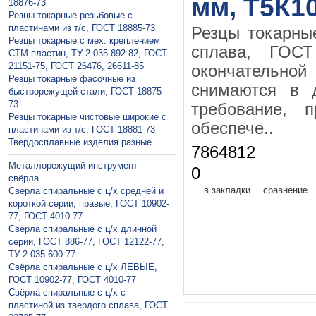
мм, Т5К10
18876-73
Резцы токарные резьбовые с
пластинами из т/с, ГОСТ 18885-73
Резцы токарны
Резцы токарные с мех. креплением
сплава, ГО
СТМ пластин, ТУ 2-035-892-82, ГОСТ
21151-75, ГОСТ 26476, 26611-85
окончательной 
Резцы токарные фасочные из
снимаются в 
быстрорежущей стали, ГОСТ 18875-
73
требование, 
Резцы токарные чистовые широкие с
обеспече..
пластинами из т/с, ГОСТ 18881-73
Твердосплавные изделия разные
7864812
Металлорежущий инструмент -
0
свёрла
в закладки
сравнение
Свёрла спиральные с ц/х средней и
короткой серии, правые, ГОСТ 10902-
77, ГОСТ 4010-77
Свёрла спиральные с ц/х длинной
серии, ГОСТ 886-77, ГОСТ 12122-77,
ТУ 2-035-600-77
Свёрла спиральные с ц/х ЛЕВЫЕ,
ГОСТ 10902-77, ГОСТ 4010-77
Свёрла спиральные с ц/х с
пластиной из твердого сплава, ГОСТ