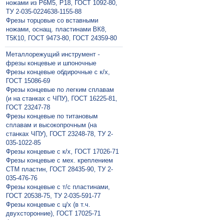
ножами из Р6М5, Р18, ГОСТ 1092-80,
ТУ 2-035-0224638-1155-88
Фрезы торцовые со вставными
ножами, оснащ. пластинами ВК8,
Т5К10, ГОСТ 9473-80, ГОСТ 24359-80
Металлорежущий инструмент -
фрезы концевые и шпоночные
Фрезы концевые обдирочные с к/х,
ГОСТ 15086-69
Фрезы концевые по легким сплавам
(и на станках с ЧПУ), ГОСТ 16225-81,
ГОСТ 23247-78
Фрезы концевые по титановым
сплавам и высокопрочным (на
станках ЧПУ), ГОСТ 23248-78, ТУ 2-
035-1022-85
Фрезы концевые с к/х, ГОСТ 17026-71
Фрезы концевые с мех. креплением
СТМ пластин, ГОСТ 28435-90, ТУ 2-
035-476-76
Фрезы концевые с т/с пластинами,
ГОСТ 20538-75, ТУ 2-035-591-77
Фрезы концевые с ц/х (в т.ч.
двухсторонние), ГОСТ 17025-71