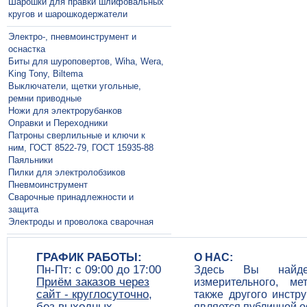
Шарошки для правки шлифовальных
кругов и шарошкодержатели
Электро-, пневмоинструмент и
оснастка
Биты для шуроповертов, Wiha, Wera,
King Tony, Biltema
Выключатели, щетки угольные,
ремни приводные
Ножи для электрорубанков
Оправки и Переходники
Патроны сверлильные и ключи к
ним, ГОСТ 8522-79, ГОСТ 15935-88
Паяльники
Пилки для электролобзиков
Пневмоинструмент
Сварочные принадлежности и
защита
Электроды и проволока сварочная
ГРАФИК РАБОТЫ:
О НАС:
Пн-Пт: c 09:00 до 17:00
Здесь Вы найдет
Приём заказов через
измерительного, ме
сайт - круглосуточно,
также другого инстр
без выходных
является публичной 