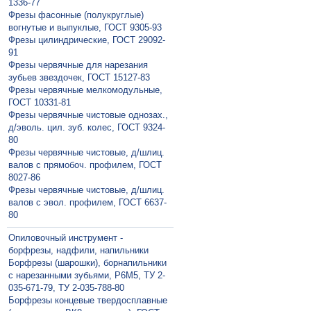
1336-77
Фрезы фасонные (полукруглые)
вогнутые и выпуклые, ГОСТ 9305-93
Фрезы цилиндрические, ГОСТ 29092-
91
Фрезы червячные для нарезания
зубьев звездочек, ГОСТ 15127-83
Фрезы червячные мелкомодульные,
ГОСТ 10331-81
Фрезы червячные чистовые однозах.,
д/эволь. цил. зуб. колес, ГОСТ 9324-
80
Фрезы червячные чистовые, д/шлиц.
валов с прямобоч. профилем, ГОСТ
8027-86
Фрезы червячные чистовые, д/шлиц.
валов с эвол. профилем, ГОСТ 6637-
80
Опиловочный инструмент -
борфрезы, надфили, напильники
Борфрезы (шарошки), борнапильники
с нарезанными зубьями, Р6М5, ТУ 2-
035-671-79, ТУ 2-035-788-80
Борфрезы концевые твердосплавные