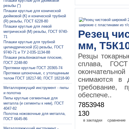
Плашки круглые для дюймовой
резьбы (")
Плашки круглые для конической
дюймовой (К) и конической трубной
(R) резьбы, ГОСТ 6228-80
Плашки круглые для левой
Резец чи
метрической (М) резьбы, ГОСТ 9740-
71
Плашки круглые для трубной
мм, Т5К10
цилиндрической (G) резьбы, ГОСТ
9740-71 и ТУ 2-035-1134-88
Резцы токарны
Плашки резьбонакатные плоские,
сплава, ГО
ГОСТ 2248-80
Протяжки круглые ГОСТ 20365-74
окончательной 
Протяжки шпоночные, с утолщенным
снимаются в 
телом ГОСТ 18217-90, ГОСТ 18218-90
требование, 
Металлорежущий инструмент - пилы
и полотна
обеспече..
Пилы круглые сегментные для
металла (и сегменты к ним), ГОСТ
7853948
4047-82
130
Полотна ножовочные для металла,
ГОСТ 6645-86
в закладки
сравнение
Металлорежущий инструмент -