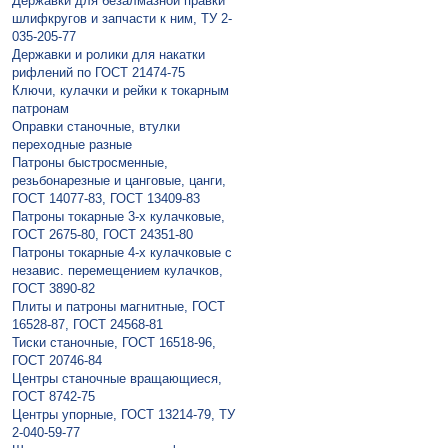
Державки для безалмазной правки
шлифкругов и запчасти к ним, ТУ 2-
035-205-77
Державки и ролики для накатки
рифлений по ГОСТ 21474-75
Ключи, кулачки и рейки к токарным
патронам
Оправки станочные, втулки
переходные разные
Патроны быстросменные,
резьбонарезные и цанговые, цанги,
ГОСТ 14077-83, ГОСТ 13409-83
Патроны токарные 3-х кулачковые,
ГОСТ 2675-80, ГОСТ 24351-80
Патроны токарные 4-х кулачковые с
независ. перемещением кулачков,
ГОСТ 3890-82
Плиты и патроны магнитные, ГОСТ
16528-87, ГОСТ 24568-81
Тиски станочные, ГОСТ 16518-96,
ГОСТ 20746-84
Центры станочные вращающиеся,
ГОСТ 8742-75
Центры упорные, ГОСТ 13214-79, ТУ
2-040-59-77