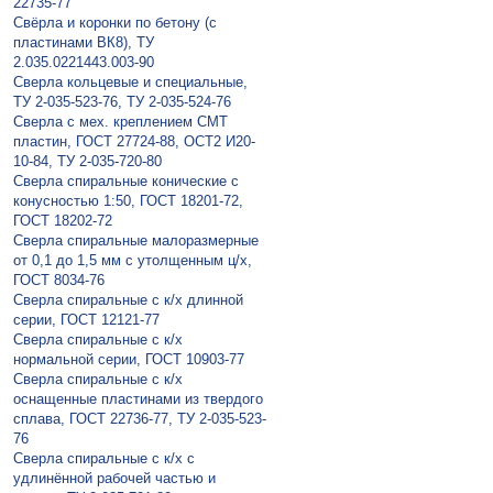
22735-77
Свёрла и коронки по бетону (с
пластинами ВК8), ТУ
2.035.0221443.003-90
Сверла кольцевые и специальные,
ТУ 2-035-523-76, ТУ 2-035-524-76
Сверла с мех. креплением СМТ
пластин, ГОСТ 27724-88, ОСТ2 И20-
10-84, ТУ 2-035-720-80
Сверла спиральные конические с
конусностью 1:50, ГОСТ 18201-72,
ГОСТ 18202-72
Сверла спиральные малоразмерные
от 0,1 до 1,5 мм с утолщенным ц/х,
ГОСТ 8034-76
Сверла спиральные с к/х длинной
серии, ГОСТ 12121-77
Сверла спиральные с к/х
нормальной серии, ГОСТ 10903-77
Сверла спиральные с к/х
оснащенные пластинами из твердого
сплава, ГОСТ 22736-77, ТУ 2-035-523-
76
Сверла спиральные с к/х с
удлинённой рабочей частью и