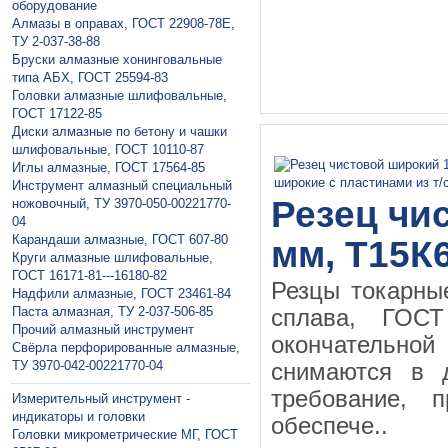
оборудование
Алмазы в оправах, ГОСТ 22908-78Е,
ТУ 2-037-38-88
Бруски алмазные хонинговальные
типа АБХ, ГОСТ 25594-83
Головки алмазные шлифовальные,
ГОСТ 17122-85
Диски алмазные по бетону и чашки
шлифовальные, ГОСТ 10110-87
Иглы алмазные, ГОСТ 17564-85
Инструмент алмазный специальный
Резец чи
ножовочный, ТУ 3970-050-00221770-
04
Карандаши алмазные, ГОСТ 607-80
мм, Т15К6
Круги алмазные шлифовальные,
ГОСТ 16171-81---16180-82
Резцы токарны
Надфили алмазные, ГОСТ 23461-84
Паста алмазная, ТУ 2-037-506-85
сплава, ГО
Прочий алмазный инструмент
окончательной 
Свёрла перфорированные алмазные,
ТУ 3970-042-00221770-04
снимаются в 
требование, 
Измерительный инструмент -
индикаторы и головки
обеспече..
Головки микрометрические МГ, ГОСТ