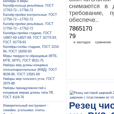
калибры и меры
снимаются в 
Калибр-кольца резьбовые, ГОСТ
17763-72---17766-72
требование, 
Калибр-пробки контрольные, ГОСТ
обеспече..
17756-72---17762-72
Калибр-пробки резьбовые, ГОСТ
7865170
17756-72---17762-72
Калибры-пробки гладкие, ГОСТ
79
14807-69-14827-69, ГОСТ 16775-93,
ГОСТ 16778-93
в закладки
сравнение
Калибры-скобы гладкие, ГОСТ 2216-
84, ГОСТ 18260-93
Меры твердости образцовые (МТБ,
МТВ, МТР), ГОСТ 9031-75
Наборы мер длины концевых
плоскопараллельных (КМД), ГОСТ
9038-90, ГОСТ 13581-68
Наборы мер плоского угла, ГОСТ
2875-88
Наборы принадлежностей к
концевым мерам длины типа ПК,
ГОСТ 4119-76
Резец чи
Измерительный инструмент -
линейки, угольники, плиты