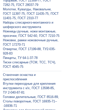
торцовые, ГОСТ 22308-77, ГОСТ
7282-75, ГОСТ 28037-79
Молотки, Кувалды, Наковальни,
ГОСТ 11397-75, ГОСТ 11435-75, ГОСТ
11401-75, ГОСТ 2310-77
Наборы слесарного-монтажного и
шоферского инструмента
Ножницы ручные, ножи монтажные,
просечки, ГОСТ 542-60, ГОСТ 7210-75
Ножовки, рамки ножовочные ручные,
ГОСТ 17270-71
Отвертки, ГОСТ 17199-88, ТУ2-035-
928-83
Пинцеты, ТУ 64-1-37-78
Тиски слесарные (ТСМ, ТСС, ТСЧ),
ГОСТ 4045-75
Станочная оснастка и
приспособления
Втулки переходные для крепления
инструмента с к/х, ГОСТ 13598-85,
ТУ 2-040-87-81
Головки делительные, ГОСТ 8516-89,
Столы поворотные, ГОСТ 16935-71--
-16936-71