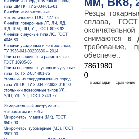
мм, ВК8, 
Линейки из твердокаменных пород
типа ШМТК, ТУ 2-034-816-81
Резцы токарны
Линейки измерительные
металлические, ГОСТ 427-75
сплава, ГО
Линейки поверочные ЛТ, ЛЧ, ЛД,
окончательной 
ШД, ШМ, ШП, УТ, ГОСТ 8026-92
Линейки синусные типа ЛС, ГОСТ
снимаются в 
4046-80
требование, 
Линейки усадочные и контрольные,
ТУ 3936-041-00220836 – 2014
обеспече..
Плиты поверочные и разметочные,
ГОСТ 10905-86
7861980
Плиты поверочные угловые чугунные
типа ПУ, ТУ 2-034-801-75
0
Угольник из твердокаменных пород
в закладки
сравнение
типа УШТК, ТУ 2-034-220832-018-90
Угольники поверочные типов УЛ,
УЛП, УШ, УП, ГОСТ 3749-77
Измерительный инструмент -
микрометры и скобы
Микрометры гладкие (МК), ГОСТ
6507-90
Микрометры зубомерные (МЗ), ГОСТ
6507-90