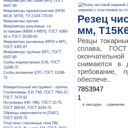
Микрометры листовые (МЛ), ГОСТ
6507-90
Микрометры призматические (МПИ,
Резец чи
МСИ, МТИ), ТУ 2-034-770-83
Микрометры прочие
Микрометры резьбовые, со
мм, Т15К6
вставками (МВМ и МВП), ГОСТ 4380-
93 и ГОСТ 50190-92
Резцы токарны
Микрометры рычажные (МРИ и МР),
ГОСТ 4381-87
сплава, ГО
Микрометры трубные (МТ), ГОСТ
окончательной 
6507-90
Скобы индикаторные (СИ), ГОСТ
снимаются в 
11098-75
требование, 
Скобы рычажные (СР), ГОСТ 11098-
75
обеспече..
Измерительный инструмент - прочее
7853947
Глубиномеры (ГИ, ГМ), ГОСТ 7661-67,
1
ГОСТ 7470-92
Нутромеры (НИ, НМ), ГОСТ 10-75,
в закладки
сравнение
ГОСТ 868-82, ГОСТ 9244-75
Образцы шероховатости (ОШС),
ГОСТ 9378-75
Пластины стеклянные типа ПМ,