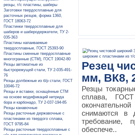
резцы, т/с пластины, шаберы
Заготовки твердосплавные для
расточных резцов, форма 1360,
ГОСТ 18063-72
Пластинки твердосплавные для
шаберов и шаберодержатели, ТУ 2-
035-363
Пластины напаивaемые
твердосплавные, ГОСТ 25393-90
Пластины сменные твердосплавные
многогранные (СТМ), ГОСТ 19042-80
Резец чи
Резцы автоматные из
быстрорежущей стали, ТУ 2-035-491-
мм, ВК8, 
76
Резцы долбежные из б/р стали, ГОСТ
10046-72
Резцы токарны
Резцы и вставки, оснащённые СТМ
сплава, ГО
на основе модификаций нитрида
бора и карбонадо, ТУ 2-037-194-85
окончательной 
Резцы канавочные
снимаются в 
Резцы расточные державочные с
пластинами из твердого сплава,
требование, 
ГОСТ 9795-84
обеспече..
Резцы расточные твердосплавные с
ц/х для координатно-расточных