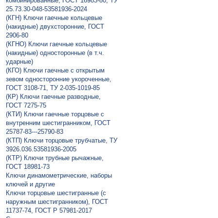
комбинированные, ГОСТ 16983-80, ТУ
25.73.30-048-53581936-2024
(КГН) Ключи гаечные кольцевые
(накидные) двухсторонние, ГОСТ
2906-80
(КГНО) Ключи гаечные кольцевые
(накидные) односторонные (в т.ч.
ударные)
(КГО) Ключи гаечные с открытым
зевом односторонние укороченные,
ГОСТ 3108-71, ТУ 2-035-1019-85
(КР) Ключи гаечные разводные,
ГОСТ 7275-75
(КТИ) Ключи гаечные торцовые с
внутренним шестигранником, ГОСТ
25787-83---25790-83
(КТП) Ключи торцовые трубчатые, ТУ
3926.036.53581936-2005
(КТР) Ключи трубные рычажные,
ГОСТ 18981-73
Ключи динамометрические, наборы
ключей и другие
Ключи торцовые шестигранные (с
наружным шестигранником), ГОСТ
11737-74, ГОСТ Р 57981-2017