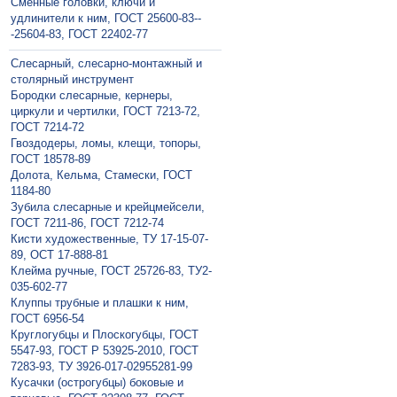
Сменные головки, ключи и
удлинители к ним, ГОСТ 25600-83--
-25604-83, ГОСТ 22402-77
Слесарный, слесарно-монтажный и
столярный инструмент
Бородки слесарные, кернеры,
циркули и чертилки, ГОСТ 7213-72,
ГОСТ 7214-72
Гвоздодеры, ломы, клещи, топоры,
ГОСТ 18578-89
Долота, Кельма, Стамески, ГОСТ
1184-80
Зубила слесарные и крейцмейсели,
ГОСТ 7211-86, ГОСТ 7212-74
Кисти художественные, ТУ 17-15-07-
89, ОСТ 17-888-81
Клейма ручные, ГОСТ 25726-83, ТУ2-
035-602-77
Клуппы трубные и плашки к ним,
ГОСТ 6956-54
Круглогубцы и Плоскогубцы, ГОСТ
5547-93, ГОСТ Р 53925-2010, ГОСТ
7283-93, ТУ 3926-017-02955281-99
Кусачки (острогубцы) боковые и