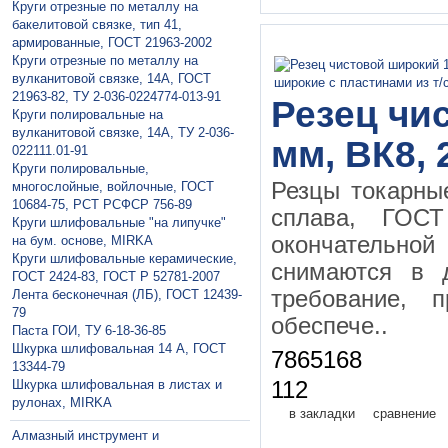
Круги отрезные по металлу на
бакелитовой связке, тип 41,
армированные, ГОСТ 21963-2002
Круги отрезные по металлу на
вулканитовой связке, 14А, ГОСТ
21963-82, ТУ 2-036-0224774-013-91
Резец чи
Круги полировальные на
вулканитовой связке, 14А, ТУ 2-036-
мм, ВК8, 
022111.01-91
Круги полировальные,
Резцы токарны
многослойные, войлочные, ГОСТ
10684-75, РСТ РСФСР 756-89
сплава, ГО
Круги шлифовальные "на липучке"
окончательной 
на бум. основе, MIRKA
Круги шлифовальные керамические,
снимаются в 
ГОСТ 2424-83, ГОСТ P 52781-2007
требование, 
Лента бесконечная (ЛБ), ГОСТ 12439-
79
обеспече..
Паста ГОИ, ТУ 6-18-36-85
Шкурка шлифовальная 14 А, ГОСТ
7865168
13344-79
Шкурка шлифовальная в листах и
112
рулонах, MIRKA
в закладки
сравнение
Алмазный инструмент и