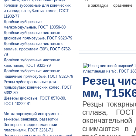
Головки зуборезные для конических
в закладки
сравнение
и гипоидных зубчатых колес, ГОСТ
11902-77
Долбяки зуборезные
мелкомодульные, ГОСТ 10059-80
Долбяки зуборезные чистовые
дисковые прямозубые, ГОСТ 9323-79
Долбяки зуборезные чистовые с
эвольв. профилем (30°), ГОСТ 6762-
79
Долбяки зуборезные чистовые
хвостовые, ГОСТ 9323-79
Долбяки зуборезные чистовые
чашечные прямозубые, ГОСТ 9323-79
Резец чи
Резцы зубострогальные для
прямозубых конических колес, ГОСТ
мм, Т15К6
5392-80
Шеверы дисковые, ГОСТ 8570-80,
Резцы токарны
ГОСТ 10222-81
сплава, ГО
Металлорежущий инструмент -
окончательной 
зенкеры, зенковки, развертки
Зeнкeры с твердосплавными
снимаются в 
пластинами, ГОСТ 3231-71
Зeнкeры цельные из быстрорежущей