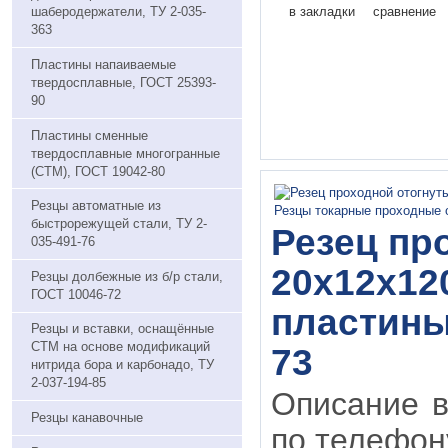
в закладки
сравнение
шаберодержатели, ТУ 2-035-
363
Пластины напаивaемые
твердосплавные, ГОСТ 25393-
90
Пластины сменные
твердосплавные многогранные
(СТМ), ГОСТ 19042-80
Резцы автоматные из
быстрорежущей стали, ТУ 2-
Резец пр
035-491-76
20х12х120
Резцы долбежные из б/р стали,
ГОСТ 10046-72
пластины 
Резцы и вставки, оснащённые
СТМ на основе модификаций
73
нитрида бора и карбонадо, ТУ
2-037-194-85
Описание в
Резцы канавочные
по телефону