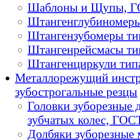
Шаблоны и Щупы, ГО
Штангенглубиномеры
Штангензубомеры ти
Штангенрейсмасы ти
Штангенциркули тип
Металлорежущий инстру
зубострогальные резцы
Головки зуборезные 
зубчатых колес, ГОС
Долбяки зуборезные