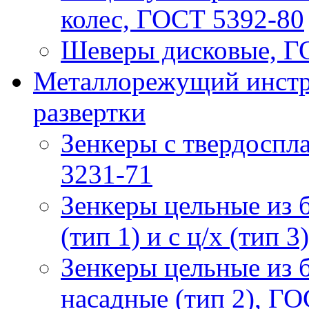
колес, ГОСТ 5392-80
Шеверы дисковые, Г
Металлорежущий инстру
развертки
Зeнкeры с твердосп
3231-71
Зeнкeры цельные из 
(тип 1) и с ц/х (тип 
Зeнкeры цельные из 
насадные (тип 2), Г