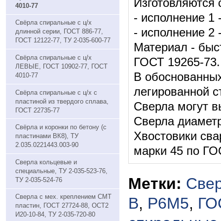
Изготовляются с
4010-77
- исполнение 1 
Свёрла спиральные с ц/х
- исполнение 2 
длинной серии, ГОСТ 886-77,
ГОСТ 12122-77, ТУ 2-035-600-77
Материал - быс
Свёрла спиральные с ц/х
ГОСТ 19265-73.
ЛЕВЫЕ, ГОСТ 10902-77, ГОСТ
В обоснованных
4010-77
легированной с
Свёрла спиральные с ц/х с
пластиной из твердого сплава,
Сверла могут вы
ГОСТ 22735-77
Сверла диаметр
Свёрла и коронки по бетону (с
Хвостовики сва
пластинами ВК8), ТУ
2.035.0221443.003-90
марки 45 по ГО
Сверла кольцевые и
специальные, ТУ 2-035-523-76,
Метки:
Свер
ТУ 2-035-524-76
Сверла с мех. креплением СМТ
В
,
Р6М5
,
ГО
пластин, ГОСТ 27724-88, ОСТ2
И20-10-84, ТУ 2-035-720-80