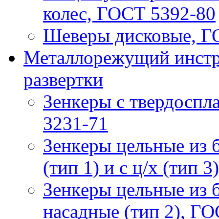
колес, ГОСТ 5392-80
Шеверы дисковые, Г
Металлорежущий инстру
развертки
Зeнкeры с твердосп
3231-71
Зeнкeры цельные из 
(тип 1) и с ц/х (тип 
Зeнкeры цельные из 
насадные (тип 2), Г