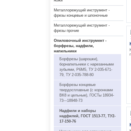
ножи
Металлорежущий инструмент -
фрезы концевые и шпоночные
Металлорежущий инструмент -
фрезы прочие
Опиловочный инструмент -
борфрезы, надфили,
напильники
Борфрезы (шарошки),
борнапильники с нарезанными
зубьями, Р6М5, ТУ 2-035-671-
79, ТУ 2-035-788-80
Борфрезы концевые
твердосплавные (с коронками
ВК8 и цельные), ГОСТы 18934-
73---18948-73
Надфили и наборы
надфилей, ГОСТ 1513-77, ТУ2-
17-150-76