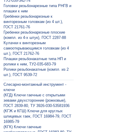
ТУ2-035-342-74
Головки резьбонарезные типа РНГВ и
плашки к ним
Гребёнки резьбонарезные к
винторезным головкам (из 4 шт.),
ГОСТ 21761-76
Гребенки резьбонарезные плоские
(компл. из 4-х штук), ГОСТ 2287-88
Кулачки к винторезным
самооткрывающимся головкам (из 4
шт.), ГОСТ 21762-76
Плашки резьбонакатные типа НП и
ролики к ним, ТУ2-035-683-79
Ролики резьбонакатные (компл. из 2
шт.), ГОСТ 9539-72
Слесарно-монтажный инструмент -
ключи
(КГД) Ключи гаечные с открытыми
зевами двухсторонние (рожковые),
ГОСТ 2839-80, ТУ 3926-030-53581936
(КГЖ и КГШ) Ключи для круглых
шлицевых гаек, ГОСТ 16984-79, ГОСТ
16985-79
(КГК) Ключи гаечные