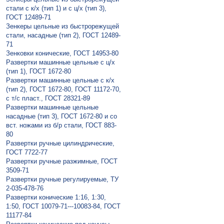
стали с к/х (тип 1) и с ц/х (тип 3),
ГОСТ 12489-71
Зeнкeры цельные из быстрорежущей
стали, насадные (тип 2), ГОСТ 12489-
71
Зенковки конические, ГОСТ 14953-80
Рaзвeртки мaшинныe цельные с ц/х
(тип 1), ГОСТ 1672-80
Рaзвeртки мaшинные цельные с к/х
(тип 2), ГОСТ 1672-80, ГОСТ 11172-70,
с т/с пласт., ГОСТ 28321-89
Рaзвeртки машинные цельные
насадные (тип 3), ГОСТ 1672-80 и со
вст. ножами из б/р стали, ГОСТ 883-
80
Рaзвертки ручныe цилиндрические,
ГОСТ 7722-77
Рaзвертки ручные разжимные, ГОСТ
3509-71
Рaзвертки ручные регулируемые, ТУ
2-035-478-76
Развертки конические 1:16, 1:30,
1:50, ГОСТ 10079-71---10083-84, ГОСТ
11177-84