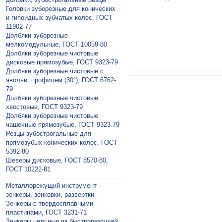
Головки зуборезные для конических
и гипоидных зубчатых колес, ГОСТ
11902-77
Долбяки зуборезные
мелкомодульные, ГОСТ 10059-80
Долбяки зуборезные чистовые
дисковые прямозубые, ГОСТ 9323-79
Долбяки зуборезные чистовые с
эвольв. профилем (30°), ГОСТ 6762-
79
Долбяки зуборезные чистовые
хвостовые, ГОСТ 9323-79
Долбяки зуборезные чистовые
чашечные прямозубые, ГОСТ 9323-79
Резцы зубострогальные для
прямозубых конических колес, ГОСТ
5392-80
Шеверы дисковые, ГОСТ 8570-80,
ГОСТ 10222-81
Металлорежущий инструмент -
зенкеры, зенковки, развертки
Зeнкeры с твердосплавными
пластинами, ГОСТ 3231-71
Зeнкeры цельные из быстрорежущей