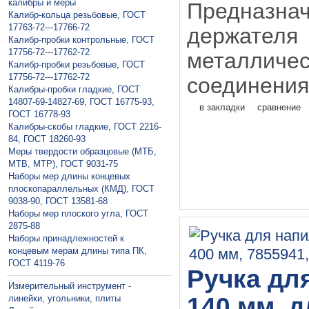
калибры и меры
Предназнач
Калибр-кольца резьбовые, ГОСТ
17763-72---17766-72
держате
Калибр-пробки контрольные, ГОСТ
17756-72---17762-72
металличес
Калибр-пробки резьбовые, ГОСТ
17756-72---17762-72
соединения 
Калибры-пробки гладкие, ГОСТ
14807-69-14827-69, ГОСТ 16775-93,
в закладки
сравнение
ГОСТ 16778-93
Калибры-скобы гладкие, ГОСТ 2216-
84, ГОСТ 18260-93
Меры твердости образцовые (МТБ,
МТВ, МТР), ГОСТ 9031-75
Наборы мер длины концевых
плоскопараллельных (КМД), ГОСТ
9038-90, ГОСТ 13581-68
Наборы мер плоского угла, ГОСТ
2875-88
Наборы принадлежностей к
концевым мерам длины типа ПК,
ГОСТ 4119-76
Ручка дл
Измерительный инструмент -
140 мм, 
линейки, угольники, плиты