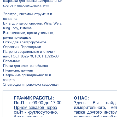
Шарошки для правки шлифовальных
кругов и шарошкодержатели
Электро-, пневмоинструмент и
оснастка
Биты для шуроповертов, Wiha, Wera,
King Tony, Biltema
Выключатели, щетки угольные,
ремни приводные
Ножи для электрорубанков
Оправки и Переходники
Патроны сверлильные и ключи к
ним, ГОСТ 8522-79, ГОСТ 15935-88
Паяльники
Пилки для электролобзиков
Пневмоинструмент
Сварочные принадлежности и
защита
Электроды и проволока сварочная
ГРАФИК РАБОТЫ:
О НАС:
Пн-Пт: c 09:00 до 17:00
Здесь Вы найдет
Приём заказов через
измерительного, ме
сайт - круглосуточно,
также другого инстр
без выходных
является публичной 