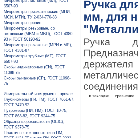
Микрометры листовые (МЛ), ГОСТ
Ручка дл
6507-90
Микрометры призматические (МПИ,
мм, для 
МСИ, МТИ), ТУ 2-034-770-83
Микрометры прочие
"Металли
Микрометры резьбовые, со
вставками (МВМ и МВП), ГОСТ 4380-
Ручка д
93 и ГОСТ 50190-92
Микрометры рычажные (МРИ и МР),
Предназнач
ГОСТ 4381-87
Микрометры трубные (МТ), ГОСТ
держате
6507-90
Скобы индикаторные (СИ), ГОСТ
металличес
11098-75
Скобы рычажные (СР), ГОСТ 11098-
соединения 
75
Измерительный инструмент - прочее
в закладки
сравнение
Глубиномеры (ГИ, ГМ), ГОСТ 7661-67,
ГОСТ 7470-92
Нутромеры (НИ, НМ), ГОСТ 10-75,
ГОСТ 868-82, ГОСТ 9244-75
Образцы шероховатости (ОШС),
ГОСТ 9378-75
Пластины стеклянные типа ПМ,