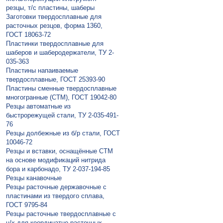
резцы, т/с пластины, шаберы
Заготовки твердосплавные для
расточных резцов, форма 1360,
ГОСТ 18063-72
Пластинки твердосплавные для
шаберов и шаберодержатели, ТУ 2-
035-363
Пластины напаивaемые
твердосплавные, ГОСТ 25393-90
Пластины сменные твердосплавные
многогранные (СТМ), ГОСТ 19042-80
Резцы автоматные из
быстрорежущей стали, ТУ 2-035-491-
76
Резцы долбежные из б/р стали, ГОСТ
10046-72
Резцы и вставки, оснащённые СТМ
на основе модификаций нитрида
бора и карбонадо, ТУ 2-037-194-85
Резцы канавочные
Резцы расточные державочные с
пластинами из твердого сплава,
ГОСТ 9795-84
Резцы расточные твердосплавные с
ц/х для координатно-расточных