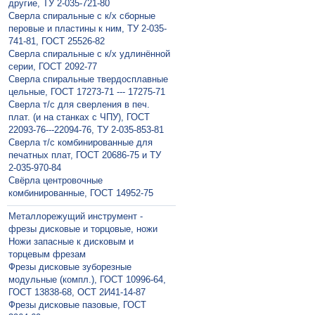
другие, ТУ 2-035-721-80
Сверла спиральные с к/х сборные
перовые и пластины к ним, ТУ 2-035-
741-81, ГОСТ 25526-82
Сверла спиральные с к/х удлинённой
серии, ГОСТ 2092-77
Сверла спиральные твердосплавные
цельные, ГОСТ 17273-71 --- 17275-71
Сверла т/с для сверления в печ.
плат. (и на станках с ЧПУ), ГОСТ
22093-76---22094-76, ТУ 2-035-853-81
Сверла т/с комбинированные для
печатных плат, ГОСТ 20686-75 и ТУ
2-035-970-84
Свёрла центровочные
комбинированные, ГОСТ 14952-75
Металлорежущий инструмент -
фрезы дисковые и торцовые, ножи
Ножи запасные к дисковым и
торцевым фрезам
Фрезы дисковые зуборезные
модульные (компл.), ГОСТ 10996-64,
ГОСТ 13838-68, ОСТ 2И41-14-87
Фрезы дисковые пазовые, ГОСТ