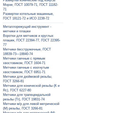
Развертки конические под конусы
Морзе, ГОСТ 10079-71, ГОСТ 11182-
71
Развертки котельные машинные,
ГОСТ 18121-72 и ИСО 2238-72
Металлорежущий инструмент -
метчики и плашки
Воротки для метчиков и круглых
плашек, ГОСТ 22394-77, ГОСТ 22395-
77
Метчики бесстружечные, ГОСТ
18839-73---18840-74
Метчики гaечные с прямым
хвостовиком, ГОСТ 1604-71
Метчики гаечные с изогнутым
хвостовиком, ГОСТ 6951-71
Метчики для дюймовой резьбы,
ГОСТ 3266-81
Метчики для конической резьбы (К и
Rc), ГОСТ 6227-80
Метчики для трапецеидальной
резьбы (Tr), ГОСТ 19831-74
Метчики м/р для левой метрической
(М) резьбы, ГОСТ 3266-81
Метчики м/р для метрической (М)