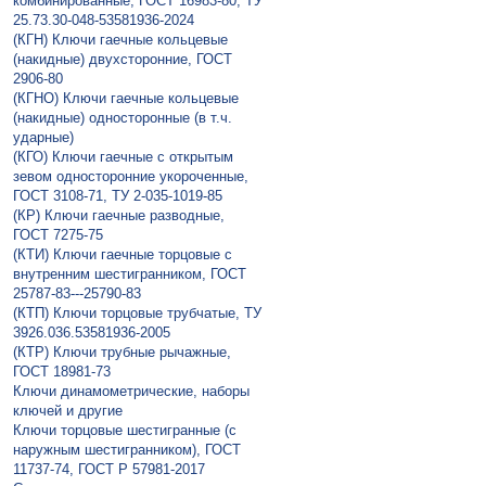
комбинированные, ГОСТ 16983-80, ТУ
25.73.30-048-53581936-2024
(КГН) Ключи гаечные кольцевые
(накидные) двухсторонние, ГОСТ
2906-80
(КГНО) Ключи гаечные кольцевые
(накидные) односторонные (в т.ч.
ударные)
(КГО) Ключи гаечные с открытым
зевом односторонние укороченные,
ГОСТ 3108-71, ТУ 2-035-1019-85
(КР) Ключи гаечные разводные,
ГОСТ 7275-75
(КТИ) Ключи гаечные торцовые с
внутренним шестигранником, ГОСТ
25787-83---25790-83
(КТП) Ключи торцовые трубчатые, ТУ
3926.036.53581936-2005
(КТР) Ключи трубные рычажные,
ГОСТ 18981-73
Ключи динамометрические, наборы
ключей и другие
Ключи торцовые шестигранные (с
наружным шестигранником), ГОСТ
11737-74, ГОСТ Р 57981-2017