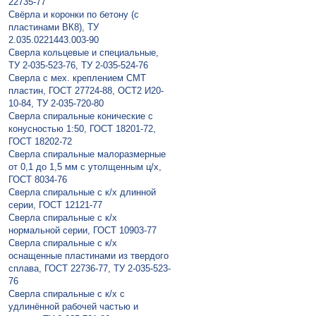
22735-77
Свёрла и коронки по бетону (с
пластинами ВК8), ТУ
2.035.0221443.003-90
Сверла кольцевые и специальные,
ТУ 2-035-523-76, ТУ 2-035-524-76
Сверла с мех. креплением СМТ
пластин, ГОСТ 27724-88, ОСТ2 И20-
10-84, ТУ 2-035-720-80
Сверла спиральные конические с
конусностью 1:50, ГОСТ 18201-72,
ГОСТ 18202-72
Сверла спиральные малоразмерные
от 0,1 до 1,5 мм с утолщенным ц/х,
ГОСТ 8034-76
Сверла спиральные с к/х длинной
серии, ГОСТ 12121-77
Сверла спиральные с к/х
нормальной серии, ГОСТ 10903-77
Сверла спиральные с к/х
оснащенные пластинами из твердого
сплава, ГОСТ 22736-77, ТУ 2-035-523-
76
Сверла спиральные с к/х с
удлинённой рабочей частью и