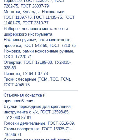
торцовые, ГОСТ 22308-77, ГОСТ
7282-75, ГОСТ 28037-79
Молотки, Кувалды, Наковальни,
ГОСТ 11397-75, ГОСТ 11435-75, ГОСТ
11401-75, ГОСТ 2310-77
Наборы слесарного-монтажного и
шоферского инструмента
Ножницы ручные, ножи монтажные,
просечки, ГОСТ 542-60, ГОСТ 7210-75
Ножовки, рамки ножовочные ручные,
ГОСТ 17270-71
Отвертки, ГОСТ 17199-88, ТУ2-035-
928-83
Пинцеты, ТУ 64-1-37-78
Тиски слесарные (ТСМ, ТСС, ТСЧ),
ГОСТ 4045-75
Станочная оснастка и
приспособления
Втулки переходные для крепления
инструмента с к/х, ГОСТ 13598-85,
ТУ 2-040-87-81
Головки делительные, ГОСТ 8516-89,
Столы поворотные, ГОСТ 16935-71--
-16936-71