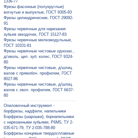
1336-77
Фрезы фасонные (полукруглые)
вогнутые и выпуклые, ГОСТ 9305-93
Фрезы цилиндрические, ГОСТ 29092-
91
Фрезы червячные для нарезания
зубьев звездочек, ГОСТ 15127-83
Фрезы червячные мелкомодульные,
ГОСТ 10331-81
Фрезы червячные чистовые однозах.,
д/эволь. цил. зуб. колес, ГОСТ 9324-
80
Фрезы червячные чистовые, д/шлиц.
валов с прямобоч. профилем, ГОСТ
8027-86
Фрезы червячные чистовые, д/шлиц.
валов с эвол. профилем, ГОСТ 6637-
80
Опиловочный инструмент -
борфрезы, надфили, напильники
Борфрезы (шарошки), борнапильники
с нарезанными зубьями, Р6М5, ТУ 2-
035-671-79, ТУ 2-035-788-80
Борфрезы концевые твердосплавные