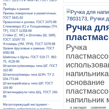
ГОСТ 1121-75 и типа ПИ, ГОСТ 2923-
75
Приборы и разное
Призмы поверочные и разметочные,
ГОСТ 5641-82
Проволочки и ролики, ГОСТ 2475-88
Ручка дл
Стенкомеры (С) и Толщиномеры (ТН,
ТР), ГОСТ 11358-89
пластмас
Стойки (С, МС) и Штативы (Ш, ШМ),
ГОСТ 10197-70
Угломеры (УМ, УРИ), ГОСТ 5378-88
Ручк
Уровни брусковые и рамные, ГОСТ
9392-89
пластма
Шаблоны и Щупы, ГОСТ 519-77, 882-
75, 4126-66
использо
Штангенглубиномеры типа ШГ, ГОСТ
162-90
напильник
Штангензубомеры типа ШЗН, ТУ 2-
034-773-84
основание
Штангенрейсмасы типа ШР, ГОСТ
164-90
пластмассо
Штангенциркули типа ШЦ, ГОСТ 166-
89
напильник м
Металлорежущий инструмент -
в закладки
сравнение
долбяки, зубострогальные резцы