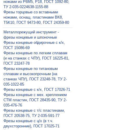
ножами из Р6М5, Р18, ГОСТ 1092-80,
ТУ 2-035-0224638-1155-88
Фрезы торцовые со вставными
ножами, оснащ. пластинами ВК8,
Т5К10, ГОСТ 9473-80, ГОСТ 24359-80
Металлорежущий инструмент -
фрезы концевые и шпоночные
Фрезы концевые обдирочные с к/х,
ГОСТ 15086-69
Фрезы концевые по легким сплавам
(и на станках с ЧПУ), ГОСТ 16225-81,
ГОСТ 23247-78
Фрезы концевые по титановым
сплавам и высокопрочным (на
станках ЧПУ), ГОСТ 23248-78, ТУ 2-
035-1022-85
Фрезы концевые с к/х, ГОСТ 17026-71
Фрезы концевые с мех. креплением
СТМ пластин, ГОСТ 28435-90, ТУ 2-
035-476-76
Фрезы концевые с т/с пластинами,
ГОСТ 20538-75, ТУ 2-035-591-77
Фрезы концевые с ц/х (в т.ч.
двухсторонние), ГОСТ 17025-71