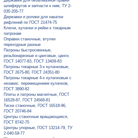
Державки для безалмазной правки
шлифкругов и запчасти к ним, ТУ 2-
035-205-77
Державки и ролики для накатки
рифлений по ГОСТ 21474-75
Ключи, кулачки и рейки к токарным
патронам
Оправки станочные, втулки
переходные разные
Патроны быстросменные,
резьбонарезные и цанговые, цанги,
ГОСТ 14077-83, ГОСТ 13409-83
Патроны токарные 3-х кулачковые,
ГОСТ 2675-80, ГОСТ 24351-80
Патроны токарные 4-х кулачковые с
независ. перемещением кулачков,
ГОСТ 3890-82
Плиты и патроны магнитные, ГОСТ
16528-87, ГОСТ 24568-81
Тиски станочные, ГОСТ 16518-96,
ГОСТ 20746-84
Центры станочные вращающиеся,
ГОСТ 8742-75
Центры упорные, ГОСТ 13214-79, ТУ
2-040-59-77