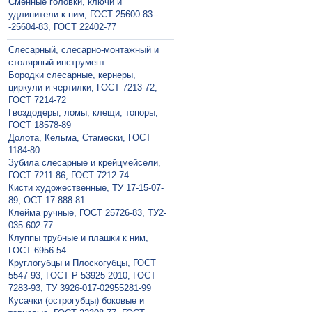
Сменные головки, ключи и
удлинители к ним, ГОСТ 25600-83--
-25604-83, ГОСТ 22402-77
Слесарный, слесарно-монтажный и
столярный инструмент
Бородки слесарные, кернеры,
циркули и чертилки, ГОСТ 7213-72,
ГОСТ 7214-72
Гвоздодеры, ломы, клещи, топоры,
ГОСТ 18578-89
Долота, Кельма, Стамески, ГОСТ
1184-80
Зубила слесарные и крейцмейсели,
ГОСТ 7211-86, ГОСТ 7212-74
Кисти художественные, ТУ 17-15-07-
89, ОСТ 17-888-81
Клейма ручные, ГОСТ 25726-83, ТУ2-
035-602-77
Клуппы трубные и плашки к ним,
ГОСТ 6956-54
Круглогубцы и Плоскогубцы, ГОСТ
5547-93, ГОСТ Р 53925-2010, ГОСТ
7283-93, ТУ 3926-017-02955281-99
Кусачки (острогубцы) боковые и