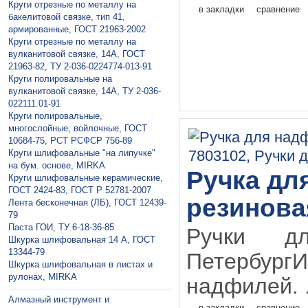
Круги отрезные по металлу на
в закладки
сравнение
бакелитовой связке, тип 41,
армированные, ГОСТ 21963-2002
Круги отрезные по металлу на
вулканитовой связке, 14А, ГОСТ
21963-82, ТУ 2-036-0224774-013-91
Круги полировальные на
вулканитовой связке, 14А, ТУ 2-036-
022111.01-91
Круги полировальные,
многослойные, войлочные, ГОСТ
10684-75, РСТ РСФСР 756-89
Круги шлифовальные "на липучке"
на бум. основе, MIRKA
Ручка дл
Круги шлифовальные керамические,
ГОСТ 2424-83, ГОСТ P 52781-2007
резинова
Лента бесконечная (ЛБ), ГОСТ 12439-
79
Паста ГОИ, ТУ 6-18-36-85
Ручки д
Шкурка шлифовальная 14 А, ГОСТ
13344-79
Петербур
Шкурка шлифовальная в листах и
рулонах, MIRKA
надфилей. .
Алмазный инструмент и
в закладки
сравнение