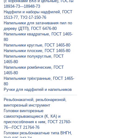
(с коронками ВК8 и цельные), ГОСТы
18934-73---18948-73
Надфили и наборы надфилей, ГОСТ
1513-77, ТУ2-17-150-76
Напильники для затачивания пил по
дереву (ДТП), ГОСТ 6476-80
Напильники квадратные, ГОСТ 1465-
80
Напильники круглые, ГОСТ 1465-80
Напильники плоские, ГОСТ 1465-80
Напильники полукруглые, ГОСТ
1465-80
Напильники ромбические, ГОСТ
1465-80
Напильники трёхгранные, ГОСТ 1465-
80
Ручки для надфилей и напильников
Резьбонакатной, резьбонарезной,
винторезный инструмент
Головки винторезные
самооткрывающиеся (К, КА) и
приспособления к ним, ГОСТ 21760-
76---ГОСТ 21764-76
Головки резьбонакатные типа ВНГН,