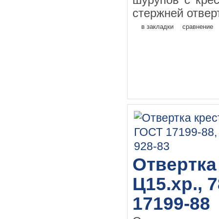
шурупов с кре
стержней отверт
в закладки
сравнение
Отвертка
Ц15.хр., 
17199-88