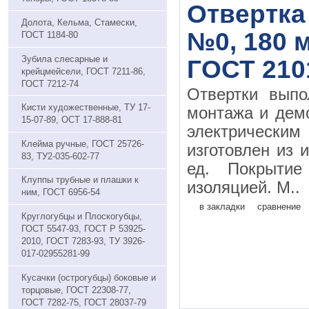
Отвертка
Долота, Кельма, Стамески,
№0, 180 м
ГОСТ 1184-80
Зубила слесарные и
ГОСТ 210
крейцмейсели, ГОСТ 7211-86,
ГОСТ 7212-74
Отвертки выпо
Кисти художественные, ТУ 17-
монтажа и дем
15-07-89, ОСТ 17-888-81
электрическим
Клейма ручные, ГОСТ 25726-
изготовлен из 
83, ТУ2-035-602-77
ед. Покрытие
Клуппы трубные и плашки к
изоляцией. М..
ним, ГОСТ 6956-54
в закладки
сравнение
Круглогубцы и Плоскогубцы,
ГОСТ 5547-93, ГОСТ Р 53925-
2010, ГОСТ 7283-93, ТУ 3926-
017-02955281-99
Кусачки (острогубцы) боковые и
торцовые, ГОСТ 22308-77,
ГОСТ 7282-75, ГОСТ 28037-79