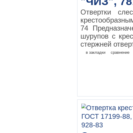
"ЧИЗ", 78
Отвертки сле
крестообразн
74 Предназначе
шурупов с кре
стержней отверт
в закладки
сравнение