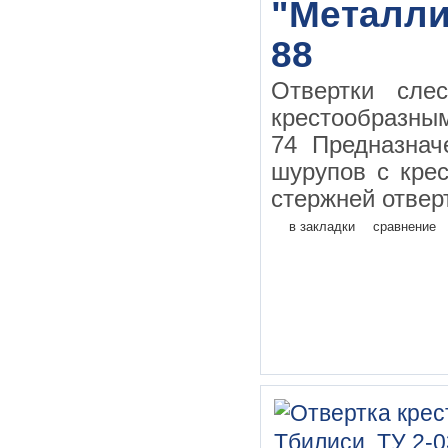
"Металлис
88
Отвертки сле
крестообразн
74 Предназначе
шурупов с кре
стержней отверт
в закладки
сравнение