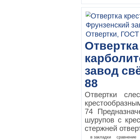
Отвертка
карболит
завод свё
88
Отвертки сле
крестообразн
74 Предназначе
шурупов с кре
стержней отверт
в закладки
сравнение