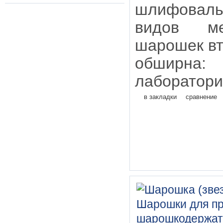
шлифоваль
видов ме
шарошек в
обширн
лаборатори
в закладки
сравнение