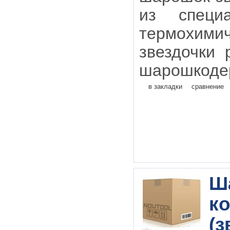
из специ
термохим
звездочки
шарошкодер
в закладки
сравнение
Ш
к
(з