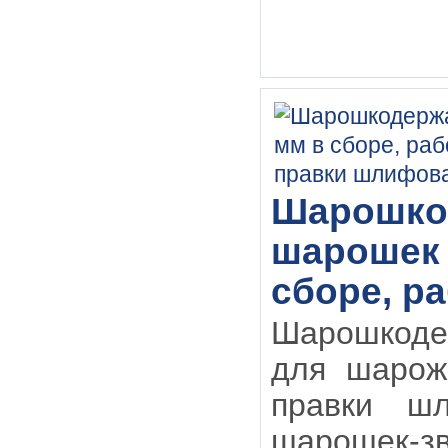
Шарошкод
шарошек 
сборе, ра
Шарошкоде
для шарож
правки шл
шарошек-зв