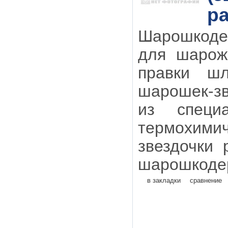
ра
Шарошкоде
для шарож
правки шл
шарошек-зв
из специ
термохим
звездочки
шарошкодер
в закладки
сравнение