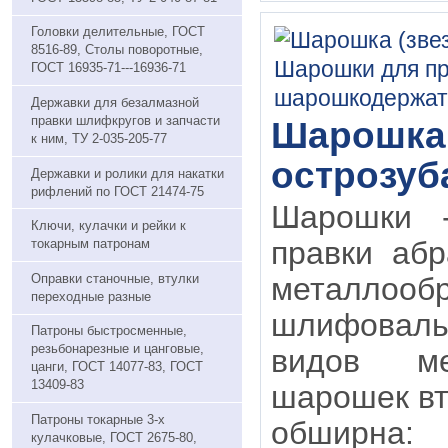
Головки делительные, ГОСТ
8516-89, Столы поворотные,
ГОСТ 16935-71---16936-71
Державки для безалмазной
правки шлифкругов и запчасти
Шарошка 
к ним, ТУ 2-035-205-77
острозуб
Державки и ролики для накатки
рифлений по ГОСТ 21474-75
Шарошки 
Ключи, кулачки и рейки к
правки абр
токарным патронам
Оправки станочные, втулки
металлообр
переходные разные
шлифоваль
Патроны быстросменные,
резьбонарезные и цанговые,
видов ме
цанги, ГОСТ 14077-83, ГОСТ
13409-83
шарошек в
Патроны токарные 3-х
обширн
кулачковые, ГОСТ 2675-80,