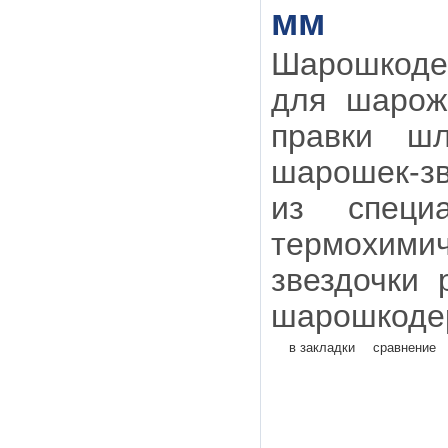
мм
Шарошкоде
для шарож
правки шл
шарошек-зв
из специ
термохим
звездочки
шарошкодер
в закладки
сравнение