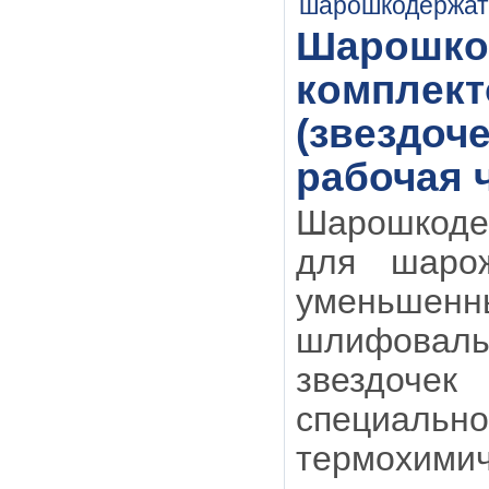
Шарошко
комплект
(звездоче
рабочая ч
Шарошкоде
для шаро
уменьшенн
шлифоваль
звездочек
специал
термохим