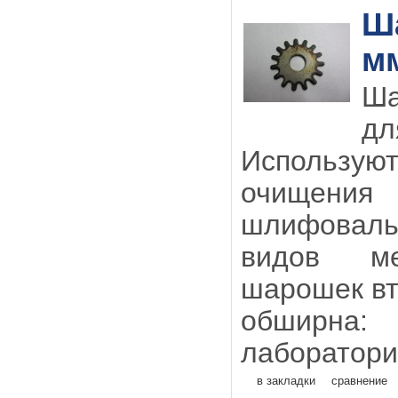
Ша
мм
Ша
д
Использую
очищ
шлифоваль
видов ме
шарошек в
обширн
лаборатори
в закладки
сравнение