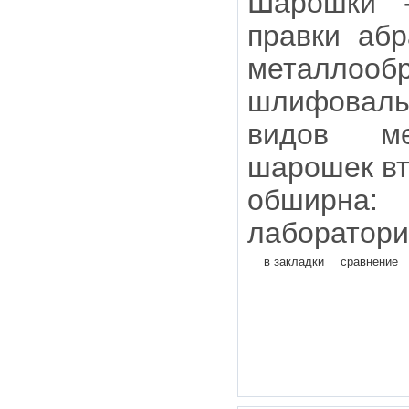
Шарошки 
правки абр
металлообр
шлифоваль
видов ме
шарошек в
обширн
лаборатори
в закладки
сравнение