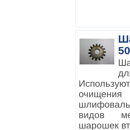
Ш
50
Ша
д
Использую
очищ
шлифоваль
видов ме
шарошек в