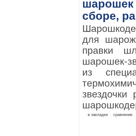
шарошек 
сборе, ра
Шарошкоде
для шарож
правки шл
шарошек-зв
из специ
термохим
звездочки
шарошкодер
в закладки
сравнение