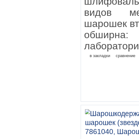
шлифоваль
видов ме
шарошек в
обширн
лаборатори
в закладки
сравнение