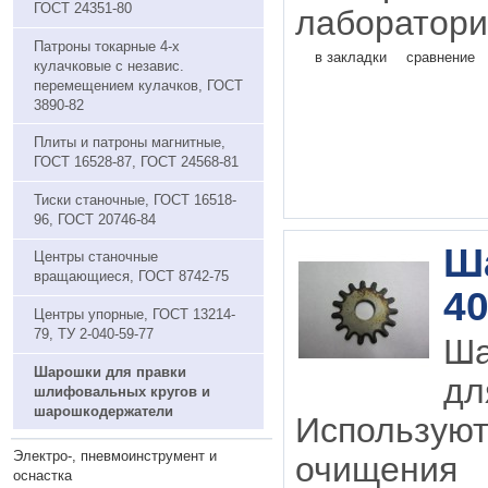
ГОСТ 24351-80
лаборатори
Патроны токарные 4-х
в закладки
сравнение
кулачковые с независ.
перемещением кулачков, ГОСТ
3890-82
Плиты и патроны магнитные,
ГОСТ 16528-87, ГОСТ 24568-81
Тиски станочные, ГОСТ 16518-
96, ГОСТ 20746-84
Ш
Центры станочные
вращающиеся, ГОСТ 8742-75
40
Центры упорные, ГОСТ 13214-
79, ТУ 2-040-59-77
Ша
Шарошки для правки
д
шлифовальных кругов и
шарошкодержатели
Использую
Электро-, пневмоинструмент и
очищ
оснастка