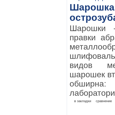
Шарошка 
острозуб
Шарошки 
правки абр
металлообр
шлифоваль
видов ме
шарошек в
обширн
лаборатори
в закладки
сравнение