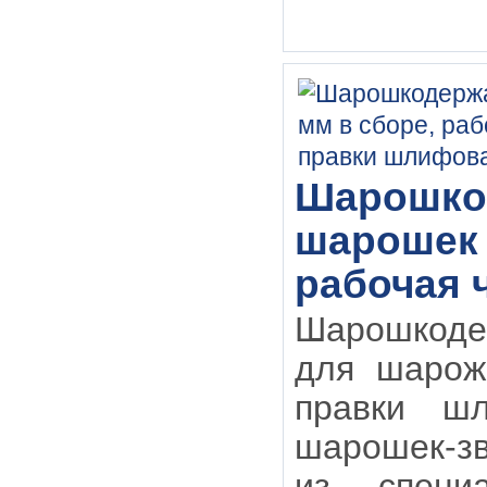
Шарошкод
шарошек 
рабочая ч
Шарошкоде
для шарож
правки шл
шарошек-зв
из специ