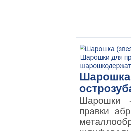
Шарошка 
острозуб
Шарошки 
правки абр
металлообр