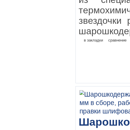
термохим
звездочки
шарошкодер
в закладки
сравнение
Шарошкод