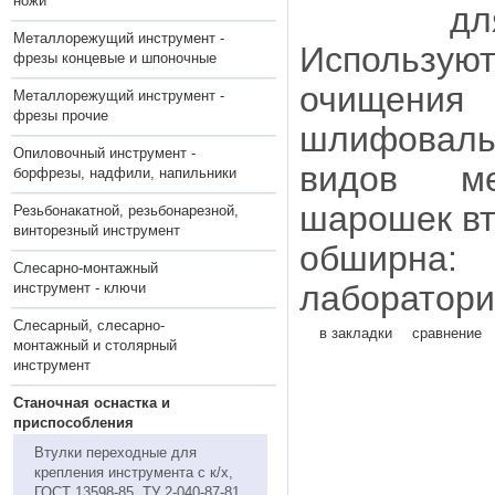
ножи
д
Металлорежущий инструмент -
Использую
фрезы концевые и шпоночные
очищ
Металлорежущий инструмент -
фрезы прочие
шлифоваль
Опиловочный инструмент -
видов ме
борфрезы, надфили, напильники
шарошек в
Резьбонакатной, резьбонарезной,
винторезный инструмент
обширн
Слесарно-монтажный
лаборатори
инструмент - ключи
Слесарный, слесарно-
в закладки
сравнение
монтажный и столярный
инструмент
Станочная оснастка и
приспособления
Втулки переходные для
крепления инструмента с к/х,
ГОСТ 13598-85, ТУ 2-040-87-81