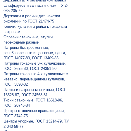
Державки для безалмазной правки
шлифкругов и запчасти к ним, ТУ 2-
035-205-77
Державки и ролики для накатки
рифлений по ГОСТ 21474-75
Ключи, кулачки и рейки к токарным
патронам
Оправки станочные, втулки
переходные разные
Патроны быстросменные,
резьбонарезные и цанговые, цанги,
ГОСТ 14077-83, ГОСТ 13409-83
Патроны токарные 3-х кулачковые,
ГОСТ 2675-80, ГОСТ 24351-80
Патроны токарные 4-х кулачковые с
независ. перемещением кулачков,
ГОСТ 3890-82
Плиты и патроны магнитные, ГОСТ
16528-87, ГОСТ 24568-81
Тиски станочные, ГОСТ 16518-96,
ГОСТ 20746-84
Центры станочные вращающиеся,
ГОСТ 8742-75
Центры упорные, ГОСТ 13214-79, ТУ
2-040-59-77