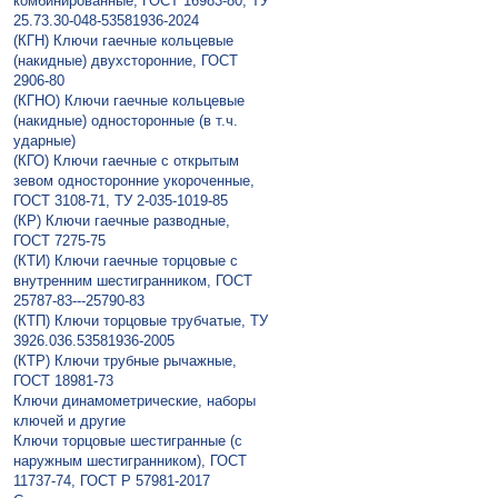
комбинированные, ГОСТ 16983-80, ТУ
25.73.30-048-53581936-2024
(КГН) Ключи гаечные кольцевые
(накидные) двухсторонние, ГОСТ
2906-80
(КГНО) Ключи гаечные кольцевые
(накидные) односторонные (в т.ч.
ударные)
(КГО) Ключи гаечные с открытым
зевом односторонние укороченные,
ГОСТ 3108-71, ТУ 2-035-1019-85
(КР) Ключи гаечные разводные,
ГОСТ 7275-75
(КТИ) Ключи гаечные торцовые с
внутренним шестигранником, ГОСТ
25787-83---25790-83
(КТП) Ключи торцовые трубчатые, ТУ
3926.036.53581936-2005
(КТР) Ключи трубные рычажные,
ГОСТ 18981-73
Ключи динамометрические, наборы
ключей и другие
Ключи торцовые шестигранные (с
наружным шестигранником), ГОСТ
11737-74, ГОСТ Р 57981-2017