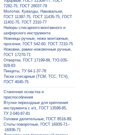
торцовые, ГОСТ 22308-77, ГОСТ
7282-75, ГОСТ 28037-79
Молотки, Кувалды, Наковальни,
ГОСТ 11397-75, ГОСТ 11435-75, ГОСТ
11401-75, ГОСТ 2310-77
Наборы слесарного-монтажного и
шоферского инструмента
Ножницы ручные, ножи монтажные,
просечки, ГОСТ 542-60, ГОСТ 7210-75
Ножовки, рамки ножовочные ручные,
ГОСТ 17270-71
Отвертки, ГОСТ 17199-88, ТУ2-035-
928-83
Пинцеты, ТУ 64-1-37-78
Тиски слесарные (ТСМ, ТСС, ТСЧ),
ГОСТ 4045-75
Станочная оснастка и
приспособления
Втулки переходные для крепления
инструмента с к/х, ГОСТ 13598-85,
ТУ 2-040-87-81
Головки делительные, ГОСТ 8516-89,
Столы поворотные, ГОСТ 16935-71--
-16936-71