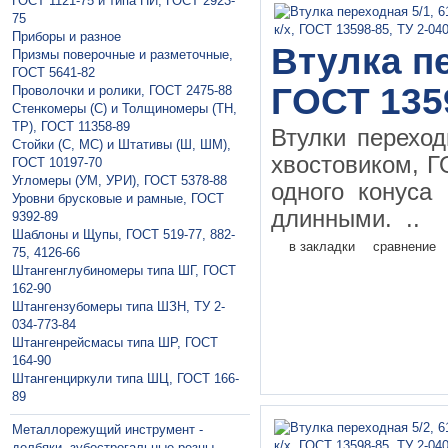
ГОСТ 1121-75 и типа ПИ, ГОСТ 2923-
75
Приборы и разное
Втулка пе
Призмы поверочные и разметочные,
ГОСТ 5641-82
ГОСТ 135
Проволочки и ролики, ГОСТ 2475-88
Стенкомеры (С) и Толщиномеры (ТН,
ТР), ГОСТ 11358-89
Втулки перехо
Стойки (С, МС) и Штативы (Ш, ШМ),
хвостовиком, Г
ГОСТ 10197-70
Угломеры (УМ, УРИ), ГОСТ 5378-88
одного конуса
Уровни брусковые и рамные, ГОСТ
длинными. ..
9392-89
Шаблоны и Щупы, ГОСТ 519-77, 882-
в закладки
сравнение
75, 4126-66
Штангенглубиномеры типа ШГ, ГОСТ
162-90
Штангензубомеры типа ШЗН, ТУ 2-
034-773-84
Штангенрейсмасы типа ШР, ГОСТ
164-90
Штангенциркули типа ШЦ, ГОСТ 166-
89
Металлорежущий инструмент -
долбяки, зубострогальные резцы