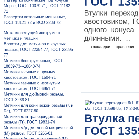
ГОСТ 135
Развертки конические под конусы
Морзе, ГОСТ 10079-71, ГОСТ 11182-
71
Втулки перехо
Развертки котельные машинные,
хвостовиком, Г
ГОСТ 18121-72 и ИСО 2238-72
одного конуса
Металлорежущий инструмент -
длинными. ..
метчики и плашки
Воротки для метчиков и круглых
в закладки
сравнение
плашек, ГОСТ 22394-77, ГОСТ 22395-
77
Метчики бесстружечные, ГОСТ
18839-73---18840-74
Метчики гaечные с прямым
хвостовиком, ГОСТ 1604-71
Метчики гаечные с изогнутым
хвостовиком, ГОСТ 6951-71
Метчики для дюймовой резьбы,
ГОСТ 3266-81
Метчики для конической резьбы (К и
Rc), ГОСТ 6227-80
Втулка пе
Метчики для трапецеидальной
резьбы (Tr), ГОСТ 19831-74
ГОСТ 135
Метчики м/р для левой метрической
(М) резьбы, ГОСТ 3266-81
Метчики м/р для метрической (М)