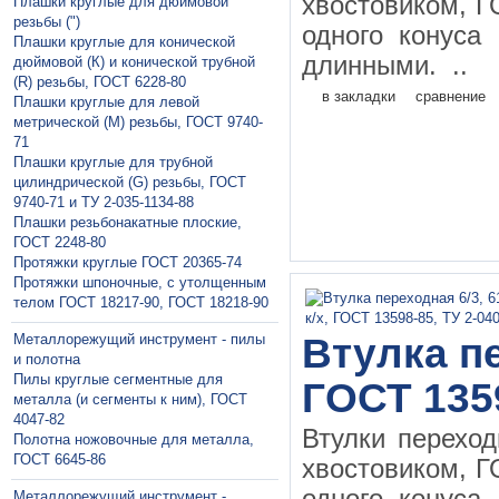
хвостовиком, Г
Плашки круглые для дюймовой
резьбы (")
одного конуса
Плашки круглые для конической
длинными. ..
дюймовой (К) и конической трубной
(R) резьбы, ГОСТ 6228-80
в закладки
сравнение
Плашки круглые для левой
метрической (М) резьбы, ГОСТ 9740-
71
Плашки круглые для трубной
цилиндрической (G) резьбы, ГОСТ
9740-71 и ТУ 2-035-1134-88
Плашки резьбонакатные плоские,
ГОСТ 2248-80
Протяжки круглые ГОСТ 20365-74
Протяжки шпоночные, с утолщенным
телом ГОСТ 18217-90, ГОСТ 18218-90
Металлорежущий инструмент - пилы
Втулка пе
и полотна
Пилы круглые сегментные для
ГОСТ 135
металла (и сегменты к ним), ГОСТ
4047-82
Втулки перехо
Полотна ножовочные для металла,
ГОСТ 6645-86
хвостовиком, Г
Металлорежущий инструмент -