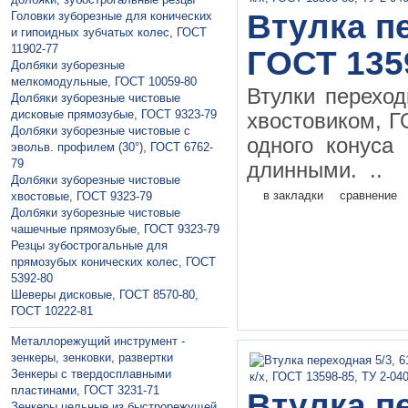
Втулка пе
Головки зуборезные для конических
и гипоидных зубчатых колес, ГОСТ
11902-77
ГОСТ 135
Долбяки зуборезные
мелкомодульные, ГОСТ 10059-80
Втулки перехо
Долбяки зуборезные чистовые
дисковые прямозубые, ГОСТ 9323-79
хвостовиком, Г
Долбяки зуборезные чистовые с
одного конуса
эвольв. профилем (30°), ГОСТ 6762-
79
длинными. ..
Долбяки зуборезные чистовые
в закладки
сравнение
хвостовые, ГОСТ 9323-79
Долбяки зуборезные чистовые
чашечные прямозубые, ГОСТ 9323-79
Резцы зубострогальные для
прямозубых конических колес, ГОСТ
5392-80
Шеверы дисковые, ГОСТ 8570-80,
ГОСТ 10222-81
Металлорежущий инструмент -
зенкеры, зенковки, развертки
Зeнкeры с твердосплавными
пластинами, ГОСТ 3231-71
Втулка пе
Зeнкeры цельные из быстрорежущей