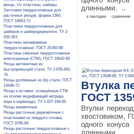
одного конуса
резцы, т/с пластины, шаберы
длинными. ..
Заготовки твердосплавные для
расточных резцов, форма 1360,
в закладки
сравнение
ГОСТ 18063-72
Пластинки твердосплавные для
шаберов и шаберодержатели, ТУ 2-
035-363
Пластины напаивaемые
твердосплавные, ГОСТ 25393-90
Пластины сменные твердосплавные
многогранные (СТМ), ГОСТ 19042-80
Резцы автоматные из
быстрорежущей стали, ТУ 2-035-491-
76
Резцы долбежные из б/р стали, ГОСТ
Втулка пе
10046-72
Резцы и вставки, оснащённые СТМ
ГОСТ 135
на основе модификаций нитрида
бора и карбонадо, ТУ 2-037-194-85
Втулки перехо
Резцы канавочные
Резцы расточные державочные с
хвостовиком, Г
пластинами из твердого сплава,
одного конуса
ГОСТ 9795-84
Резцы расточные твердосплавные с
длинными. ..
ц/х для координатно-расточных