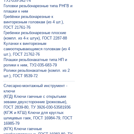
ТУ2-035-342-74
Головки резьбонарезные типа РНГВ и
плашки к ним
Гребёнки резьбонарезные к
винторезным головкам (из 4 шт.),
ГОСТ 21761-76
Гребенки резьбонарезные плоские
(компл. из 4-х штук), ГОСТ 2287-88
Кулачки к винторезным
самооткрывающимся головкам (из 4
шт.), ГОСТ 21762-76
Плашки резьбонакатные типа НП и
ролики к ним, ТУ2-035-683-79
Ролики резьбонакатные (компл. из 2
шт.), ГОСТ 9539-72
Слесарно-монтажный инструмент -
ключи
(КГД) Ключи гаечные с открытыми
зевами двухсторонние (рожковые),
ГОСТ 2839-80, ТУ 3926-030-53581936
(КГЖ и КГШ) Ключи для круглых
шлицевых гаек, ГОСТ 16984-79, ГОСТ
16985-79
(КГК) Ключи гаечные