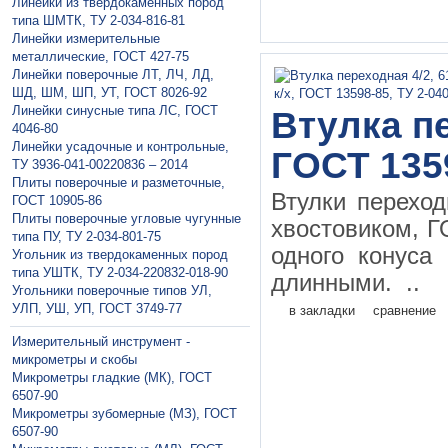
Линейки из твердокаменных пород
типа ШМТК, ТУ 2-034-816-81
Линейки измерительные
металлические, ГОСТ 427-75
Линейки поверочные ЛТ, ЛЧ, ЛД,
ШД, ШМ, ШП, УТ, ГОСТ 8026-92
Линейки синусные типа ЛС, ГОСТ
Втулка пе
4046-80
Линейки усадочные и контрольные,
ГОСТ 135
ТУ 3936-041-00220836 – 2014
Плиты поверочные и разметочные,
Втулки перехо
ГОСТ 10905-86
Плиты поверочные угловые чугунные
хвостовиком, Г
типа ПУ, ТУ 2-034-801-75
одного конуса
Угольник из твердокаменных пород
типа УШТК, ТУ 2-034-220832-018-90
длинными. ..
Угольники поверочные типов УЛ,
УЛП, УШ, УП, ГОСТ 3749-77
в закладки
сравнение
Измерительный инструмент -
микрометры и скобы
Микрометры гладкие (МК), ГОСТ
6507-90
Микрометры зубомерные (МЗ), ГОСТ
6507-90