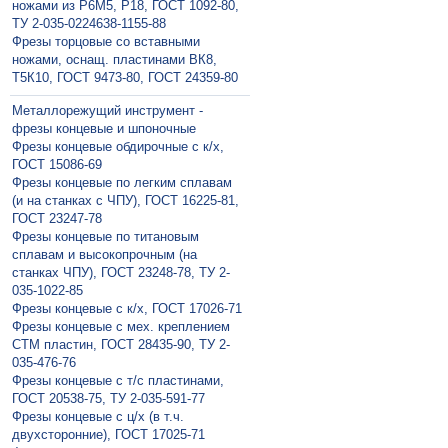
ножами из Р6М5, Р18, ГОСТ 1092-80,
ТУ 2-035-0224638-1155-88
Фрезы торцовые со вставными
ножами, оснащ. пластинами ВК8,
Т5К10, ГОСТ 9473-80, ГОСТ 24359-80
Металлорежущий инструмент -
фрезы концевые и шпоночные
Фрезы концевые обдирочные с к/х,
ГОСТ 15086-69
Фрезы концевые по легким сплавам
(и на станках с ЧПУ), ГОСТ 16225-81,
ГОСТ 23247-78
Фрезы концевые по титановым
сплавам и высокопрочным (на
станках ЧПУ), ГОСТ 23248-78, ТУ 2-
035-1022-85
Фрезы концевые с к/х, ГОСТ 17026-71
Фрезы концевые с мех. креплением
СТМ пластин, ГОСТ 28435-90, ТУ 2-
035-476-76
Фрезы концевые с т/с пластинами,
ГОСТ 20538-75, ТУ 2-035-591-77
Фрезы концевые с ц/х (в т.ч.
двухсторонние), ГОСТ 17025-71