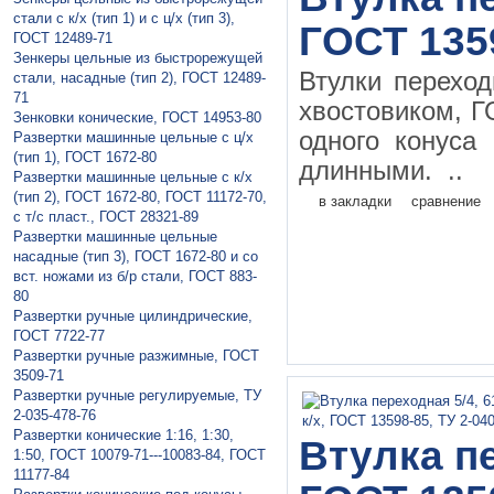
стали с к/х (тип 1) и с ц/х (тип 3),
ГОСТ 135
ГОСТ 12489-71
Зeнкeры цельные из быстрорежущей
Втулки перехо
стали, насадные (тип 2), ГОСТ 12489-
71
хвостовиком, Г
Зенковки конические, ГОСТ 14953-80
одного конуса
Рaзвeртки мaшинныe цельные с ц/х
(тип 1), ГОСТ 1672-80
длинными. ..
Рaзвeртки мaшинные цельные с к/х
(тип 2), ГОСТ 1672-80, ГОСТ 11172-70,
в закладки
сравнение
с т/с пласт., ГОСТ 28321-89
Рaзвeртки машинные цельные
насадные (тип 3), ГОСТ 1672-80 и со
вст. ножами из б/р стали, ГОСТ 883-
80
Рaзвертки ручныe цилиндрические,
ГОСТ 7722-77
Рaзвертки ручные разжимные, ГОСТ
3509-71
Рaзвертки ручные регулируемые, ТУ
2-035-478-76
Развертки конические 1:16, 1:30,
Втулка пе
1:50, ГОСТ 10079-71---10083-84, ГОСТ
11177-84