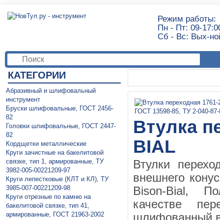
Режим работы:
Пн - Пт: 09-17:0
Сб - Вс: Вых-но
КАТЕГОРИИ
Абразивный и шлифовальный
инструмент
Бруски шлифовальные, ГОСТ 2456-
82
Втулка п
Головки шлифовальные, ГОСТ 2447-
82
BIAL
Кордщетки металлические
Круги зачистные на бакелитовой
связке, тип 1, армированные, ТУ
Втулки перехо
3982-005-00221209-97
внешнего кону
Круги лепестковые (КЛТ и КЛ), ТУ
3985-007-00221209-98
Bison-Bial, 
Круги отрезные по камню на
качестве пер
бакелитовой связке, тип 41,
армированные, ГОСТ 21963-2002
шлифованный вн