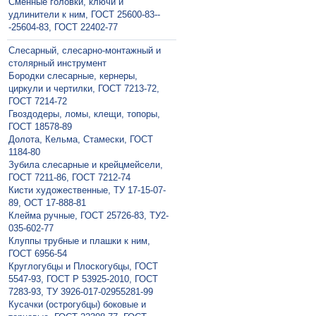
Сменные головки, ключи и
удлинители к ним, ГОСТ 25600-83--
-25604-83, ГОСТ 22402-77
Слесарный, слесарно-монтажный и
столярный инструмент
Бородки слесарные, кернеры,
циркули и чертилки, ГОСТ 7213-72,
ГОСТ 7214-72
Гвоздодеры, ломы, клещи, топоры,
ГОСТ 18578-89
Долота, Кельма, Стамески, ГОСТ
1184-80
Зубила слесарные и крейцмейсели,
ГОСТ 7211-86, ГОСТ 7212-74
Кисти художественные, ТУ 17-15-07-
89, ОСТ 17-888-81
Клейма ручные, ГОСТ 25726-83, ТУ2-
035-602-77
Клуппы трубные и плашки к ним,
ГОСТ 6956-54
Круглогубцы и Плоскогубцы, ГОСТ
5547-93, ГОСТ Р 53925-2010, ГОСТ
7283-93, ТУ 3926-017-02955281-99
Кусачки (острогубцы) боковые и