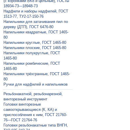
(с коронками ВК8 и цельные), ГОСТы
18934-73---18948-73
Надфили и наборы надфилей, ГОСТ
1513-77, ТУ2-17-150-76
Напильники для затачивания пил по
дереву (ДТП), ГОСТ 6476-80
Напильники квадратные, ГОСТ 1465-
80
Напильники круглые, ГОСТ 1465-80
Напильники плоские, ГОСТ 1465-80
Напильники полукруглые, ГОСТ
1465-80
Напильники ромбические, ГОСТ
1465-80
Напильники трёхгранные, ГОСТ 1465-
80
Ручки для надфилей и напильников
Резьбонакатной, резьбонарезной,
винторезный инструмент
Головки винторезные
самооткрывающиеся (К, КА) и
приспособления к ним, ГОСТ 21760-
76---ГОСТ 21764-76
Головки резьбонакатные типа ВНГН,