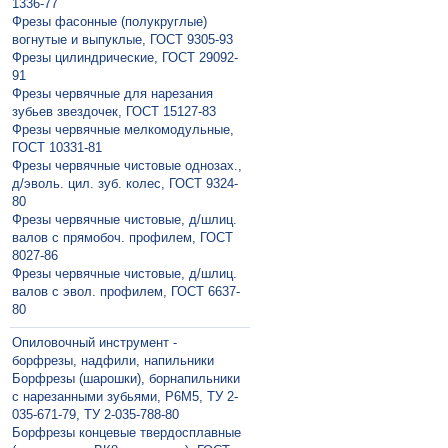
1336-77
Фрезы фасонные (полукруглые)
вогнутые и выпуклые, ГОСТ 9305-93
Фрезы цилиндрические, ГОСТ 29092-
91
Фрезы червячные для нарезания
зубьев звездочек, ГОСТ 15127-83
Фрезы червячные мелкомодульные,
ГОСТ 10331-81
Фрезы червячные чистовые однозах.,
д/эволь. цил. зуб. колес, ГОСТ 9324-
80
Фрезы червячные чистовые, д/шлиц.
валов с прямобоч. профилем, ГОСТ
8027-86
Фрезы червячные чистовые, д/шлиц.
валов с эвол. профилем, ГОСТ 6637-
80
Опиловочный инструмент -
борфрезы, надфили, напильники
Борфрезы (шарошки), борнапильники
с нарезанными зубьями, Р6М5, ТУ 2-
035-671-79, ТУ 2-035-788-80
Борфрезы концевые твердосплавные