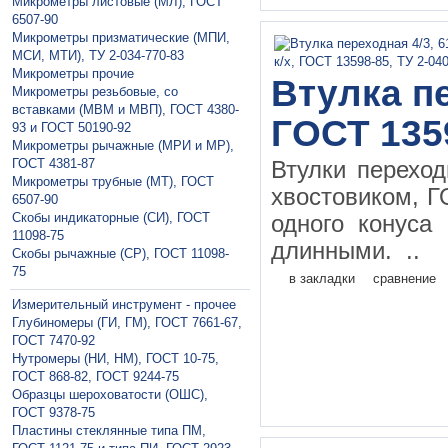
Микрометры листовые (МЛ), ГОСТ
6507-90
Микрометры призматические (МПИ,
МСИ, МТИ), ТУ 2-034-770-83
Микрометры прочие
Втулка пе
Микрометры резьбовые, со
вставками (МВМ и МВП), ГОСТ 4380-
ГОСТ 135
93 и ГОСТ 50190-92
Микрометры рычажные (МРИ и МР),
ГОСТ 4381-87
Втулки перехо
Микрометры трубные (МТ), ГОСТ
хвостовиком, Г
6507-90
Скобы индикаторные (СИ), ГОСТ
одного конуса
11098-75
длинными. ..
Скобы рычажные (СР), ГОСТ 11098-
75
в закладки
сравнение
Измерительный инструмент - прочее
Глубиномеры (ГИ, ГМ), ГОСТ 7661-67,
ГОСТ 7470-92
Нутромеры (НИ, НМ), ГОСТ 10-75,
ГОСТ 868-82, ГОСТ 9244-75
Образцы шероховатости (ОШС),
ГОСТ 9378-75
Пластины стеклянные типа ПМ,