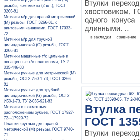
Втулки перехо
резьбы, комплекты (2 шт.), ГОСТ
хвостовиком, Г
3266-81
Метчики м/р для правой метрической
одного конуса
(М) резьбы, ГОСТ 3266-81, с
длинными. ..
винтовыми канавками, ГОСТ 17933-
72
в закладки
сравнение
Метчики м/р для трубной
цилиндрической (G) резьбы, ГОСТ
3266-81
Метчики машинные т/с цельные и
оснащенные т/с пластинами, ТУ 2-
035-446-83
Метчики ручные для метрической (М)
резьбы, ОСТ2 И50-1-73, ГОСТ 3266-
81
Метчики ручные для трубной
цилиндрической (G) резьбы, ОСТ2
И50-1-73, ТУ 2-035-921-83
Втулка пе
Метчики с шахматным
расположением зубьев, ГОСТ 17927-
ГОСТ 135
72---17929-72
Плaшки круглые для правой
метрической (М) резьбы, ГОСТ 9740-
Втулки перехо
71