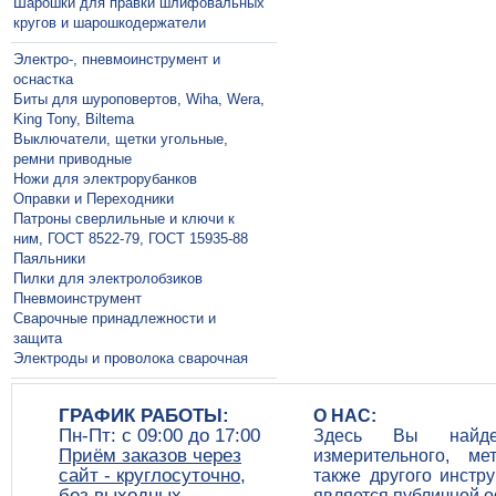
Шарошки для правки шлифовальных
кругов и шарошкодержатели
Электро-, пневмоинструмент и
оснастка
Биты для шуроповертов, Wiha, Wera,
King Tony, Biltema
Выключатели, щетки угольные,
ремни приводные
Ножи для электрорубанков
Оправки и Переходники
Патроны сверлильные и ключи к
ним, ГОСТ 8522-79, ГОСТ 15935-88
Паяльники
Пилки для электролобзиков
Пневмоинструмент
Сварочные принадлежности и
защита
Электроды и проволока сварочная
ГРАФИК РАБОТЫ:
О НАС:
Пн-Пт: c 09:00 до 17:00
Здесь Вы найдет
Приём заказов через
измерительного, ме
сайт - круглосуточно,
также другого инстр
без выходных
является публичной 