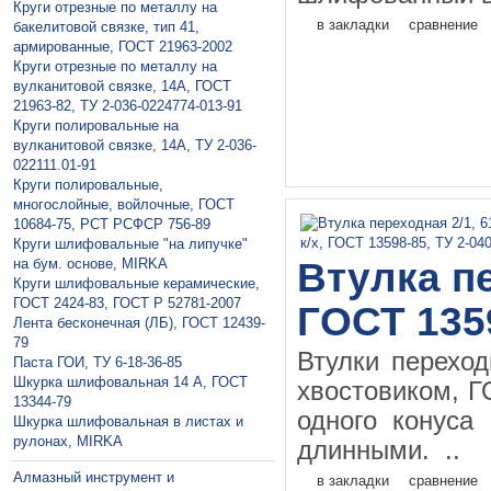
Круги отрезные по металлу на
в закладки
сравнение
бакелитовой связке, тип 41,
армированные, ГОСТ 21963-2002
Круги отрезные по металлу на
вулканитовой связке, 14А, ГОСТ
21963-82, ТУ 2-036-0224774-013-91
Круги полировальные на
вулканитовой связке, 14А, ТУ 2-036-
022111.01-91
Круги полировальные,
многослойные, войлочные, ГОСТ
10684-75, РСТ РСФСР 756-89
Круги шлифовальные "на липучке"
на бум. основе, MIRKA
Втулка пе
Круги шлифовальные керамические,
ГОСТ 2424-83, ГОСТ P 52781-2007
ГОСТ 135
Лента бесконечная (ЛБ), ГОСТ 12439-
79
Втулки перехо
Паста ГОИ, ТУ 6-18-36-85
Шкурка шлифовальная 14 А, ГОСТ
хвостовиком, Г
13344-79
одного конуса
Шкурка шлифовальная в листах и
рулонах, MIRKA
длинными. ..
Алмазный инструмент и
в закладки
сравнение