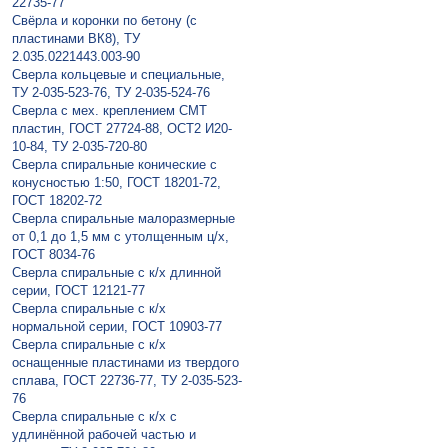
22735-77
Свёрла и коронки по бетону (с
пластинами ВК8), ТУ
2.035.0221443.003-90
Сверла кольцевые и специальные,
ТУ 2-035-523-76, ТУ 2-035-524-76
Сверла с мех. креплением СМТ
пластин, ГОСТ 27724-88, ОСТ2 И20-
10-84, ТУ 2-035-720-80
Сверла спиральные конические с
конусностью 1:50, ГОСТ 18201-72,
ГОСТ 18202-72
Сверла спиральные малоразмерные
от 0,1 до 1,5 мм с утолщенным ц/х,
ГОСТ 8034-76
Сверла спиральные с к/х длинной
серии, ГОСТ 12121-77
Сверла спиральные с к/х
нормальной серии, ГОСТ 10903-77
Сверла спиральные с к/х
оснащенные пластинами из твердого
сплава, ГОСТ 22736-77, ТУ 2-035-523-
76
Сверла спиральные с к/х с
удлинённой рабочей частью и