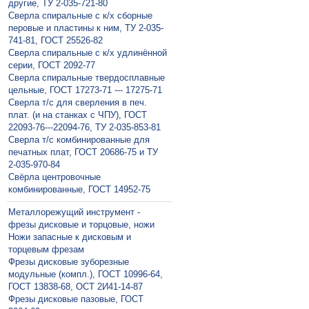
другие, ТУ 2-035-721-80
Сверла спиральные с к/х сборные
перовые и пластины к ним, ТУ 2-035-
741-81, ГОСТ 25526-82
Сверла спиральные с к/х удлинённой
серии, ГОСТ 2092-77
Сверла спиральные твердосплавные
цельные, ГОСТ 17273-71 --- 17275-71
Сверла т/с для сверления в печ.
плат. (и на станках с ЧПУ), ГОСТ
22093-76---22094-76, ТУ 2-035-853-81
Сверла т/с комбинированные для
печатных плат, ГОСТ 20686-75 и ТУ
2-035-970-84
Свёрла центровочные
комбинированные, ГОСТ 14952-75
Металлорежущий инструмент -
фрезы дисковые и торцовые, ножи
Ножи запасные к дисковым и
торцевым фрезам
Фрезы дисковые зуборезные
модульные (компл.), ГОСТ 10996-64,
ГОСТ 13838-68, ОСТ 2И41-14-87
Фрезы дисковые пазовые, ГОСТ